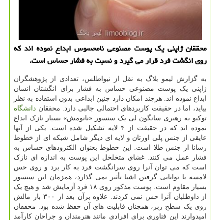
محققان ژاپنی یك پوست مصنوعی نامحسوس ابداع نموده اند كه
روی انگشت فرد قرار می گیرد و نسبت به فشار حساس است.
به گزارش لیمو بلاگ به نقل از نیواطلس، تعدادی از پژوهشگران
ژاپنی یک پوست مصنوعی حساس به فشار برای انگشتان انسان
ابداع نموده اند. هرچند امکان دارد چنین ابداعی بدون استفاده به نظر
بیاید، اما در حقیقت کاربردهای احتمالی جالبی دارد. محققان
دانشگاه
توکیو به رهبری سانگون لی یک سنسور «نانومش» بسیار نازک ابداع
نموده اند که در حقیقت از ۴ لایه تشکیل شده است. یکی از آنها
عایقی از جنس پلی اورتان و لایه ای دیگر شامل شبکه ای از خطوط
رسانا از جنس طلا است. این خطوط بعنوان الکترودهای حساس به
فشار عمل می کنند. غشای متخلخل این پوست به اندازه ای نازک
است که می توان آنرا روی سرانگشت فرد به کار برد و روی حس
لامسه یا توانایی گرفتن اشیا تأثیر نمی گذارد، همزمان این سنسور
بسیار مقاوم است. پوست مذکور روی ۱۸ فرد آزمایش شد و هیچ یک
از داوطلبان آنرا حس نمی کردند. علاوه برآن بعد از ۳۰۰ بار مالش
روی یک سطح زبر، همچنان قابلیت های آن حفظ شده بود. محققان
امیدوارند این فناوری برای افرادی مانند هنرمندان و جراحان کارآمد