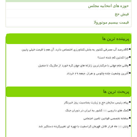
حوزه های انتخابیه مجلس
فیش حج
قیمت بیسیم موتورولا
پربیننده ترین ها
85درصد آب مصرفی کشور به بخش کشاورزی اختصاص دارد، آن هم با قیمت خیلی پایین
چرا کدئین کم شده است؟
وقتی جام جهانی با مرگبارترین زلزله های جهان گره خورد از مکزیک تا منجیل
آخرین وضعیت جاده چالوس و هراز، جمعه ۲۹ خرداد
پربحث ترین ها
پیام رئیس سازمان حج و زیارت بمناسبت روز خبرنگار
کمک های دارویی ۱۱ کشور به ایران در دوران جنگ
سامانه تخصصی قوانین تأمین اجتماعی
پایان ۱۱ ماه فرار قاتل قهرمان کراسفیت با چهره ای تغییرکرده دستگیر شد