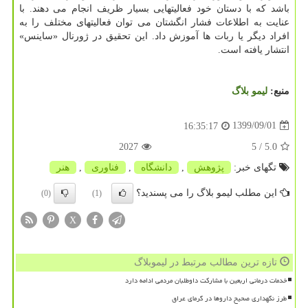
باشد که با دستان خود فعالیتهایی بسیار ظریف انجام می دهند. با
عنایت به اطلاعات فشار انگشتان می توان فعالیتهای مختلف را به
افراد دیگر یا ربات ها آموزش داد. این تحقیق در ژورنال «ساینس»
انتشار یافته است.
منبع:
لیمو بلاگ
1399/09/01
16:35:17
2027
/ 5
5.0
تگهای خبر:
پژوهش
,
دانشگاه
,
فناوری
,
هنر
این مطلب لیمو بلاگ را می پسندید؟
(0)
(1)
X
تازه ترین مطالب مرتبط در لیموبلاگ
خدمات درمانی اربعین با مشارکت داوطلبان مردمی ادامه دارد
طرز نگهداری صحیح داروها در گرمای عراق