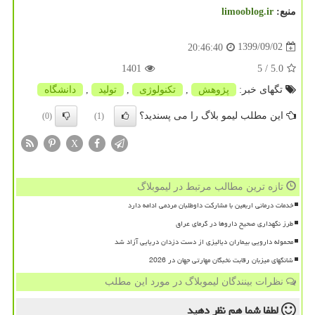
منبع:
limooblog.ir
1399/09/02
20:46:40
1401
/ 5
5.0
تگهای خبر:
پژوهش
,
تكنولوژی
,
تولید
,
دانشگاه
این مطلب لیمو بلاگ را می پسندید؟
(0)
(1)
X
تازه ترین مطالب مرتبط در لیموبلاگ
خدمات درمانی اربعین با مشارکت داوطلبان مردمی ادامه دارد
طرز نگهداری صحیح داروها در گرمای عراق
محموله دارویی بیماران دیالیزی از دست دزدان دریایی آزاد شد
شانگهای میزبان رقابت نخبگان مهارتی جهان در 2026
نظرات بینندگان لیموبلاگ در مورد این مطلب
لطفا شما هم
نظر دهید