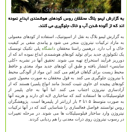
به گزارش لیمو بلاگ محققان روس كودهای هوشمندی ابداع نموده
اند كه از آلوده شدن آب و خاك جلوگیری می كنند.
به گزارش لیمو بلاگ به نقل از اسپوتنیک، استفاده از کودهای معمولی
به مازاد ترکیبات نیتروژن منجر می شود و پیامدی منفی بر کیفیت
خاک و آب دارد. درهمین راستا محققان
دانشگاه
پلی تکنیک تومسک
یک تکنولوژی جدید برای تولید کودهای هوشمندی ابداع نموده اند که از
دورریز فرآیند استخراج تهیه می شوند. تحقیق آنها در نشریه «کلی
ساینس» انتشار یافته و طبق آن کودهای جدید مواد مغذی و حافظ
محیط زیست برای گیاهان فراهم می کنند. این مواد از آلودگی محیط
با نیتروژن جلوگیری می کنند. به قول محققان به صورت معمول چنین
کودهای پیچیده ای حاوی تثبیت کننده( مانند انواع پلمیر) هستند که از
آزادسازی نیتروژن اجتناب می کنند. اما آنها به جای پلیمر از
فیلوسیلیکات ها استفاده کنند که ساختاری لایه ای دارند و هزینه آنها
به صورت متوسط ۱.۵تا ۳ بار ارزانتر از پلیمرها است. پژوهشگران
روس توانستند فواصل فعالسازی را شناسایی کنند که در آنها ترکیبات
نیتروژن وارد ساختار فیلوسیلیکات ها می شوند. در مرحله تغییرات
در رسوب نیتروژن روی ذرات معدنی را هم ردیابی کردند.