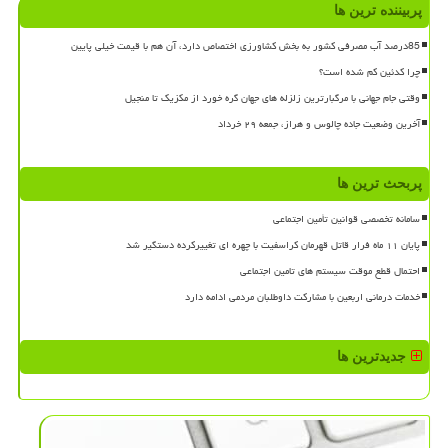
پربیننده ترین ها
85درصد آب مصرفی کشور به بخش کشاورزی اختصاص دارد، آن هم با قیمت خیلی پایین
چرا کدئین کم شده است؟
وقتی جام جهانی با مرگبارترین زلزله های جهان گره خورد از مکزیک تا منجیل
آخرین وضعیت جاده چالوس و هراز، جمعه ۲۹ خرداد
پربحث ترین ها
سامانه تخصصی قوانین تأمین اجتماعی
پایان ۱۱ ماه فرار قاتل قهرمان کراسفیت با چهره ای تغییرکرده دستگیر شد
احتمال قطع موقت سیستم های تامین اجتماعی
خدمات درمانی اربعین با مشارکت داوطلبان مردمی ادامه دارد
جدیدترین ها