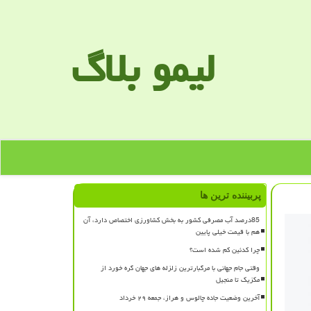
لیمو بلاگ
پربیننده ترین ها
85درصد آب مصرفی کشور به بخش کشاورزی اختصاص دارد، آن
هم با قیمت خیلی پایین
چرا کدئین کم شده است؟
وقتی جام جهانی با مرگبارترین زلزله های جهان گره خورد از
مکزیک تا منجیل
آخرین وضعیت جاده چالوس و هراز، جمعه ۲۹ خرداد