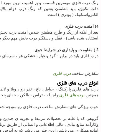
رنگ درب فلزی مهمترین قسمت و پر اهمیت ترین مورد است
دقت نکنین، باید مطمنئ بشین که رنگ درب دوام بالایی
الکترواستاتیک ( پودری ) است.
4) امنیت درب فلزی
بعد از اینکه از رنگ و طرح مطمئن شدین امنیت درب بخش 
استفاده شده باشد) ، قفل و دستگیر درب بخش مهم دیگر
5 ) مقاومت و پایداری در شرایط جوی
درب فلزی باید در برابر : گرد و غبار، خشکی هوا، سرمای ش
سفارش ساخت
درب فلزی
انواع درب های فلزی
همچنین
نرده های فلزی
راه پله ، تراس ، بالکن ، حفای پنجر
خوب ویژگی های سفارش ساخت درب فلزی رو متوجه شدیم
گروهی که با غلبه بر تحصیلات مرتبط و تجربه ی چندین 
وکارآمد منابع مادی، مالی اطلاعاتی و انسانی از طریق برنام