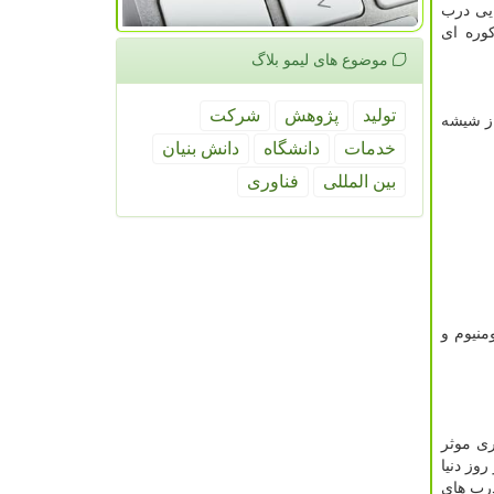
ایی درب
وره ای
موضوع های لیمو بلاگ
تولید
پژوهش
شركت
از شیشه
خدمات
دانشگاه
دانش بنیان
بین المللی
فناوری
ب آهن و آلومنیوم و
ری موثر
وز دنیا
ت انواع درب های