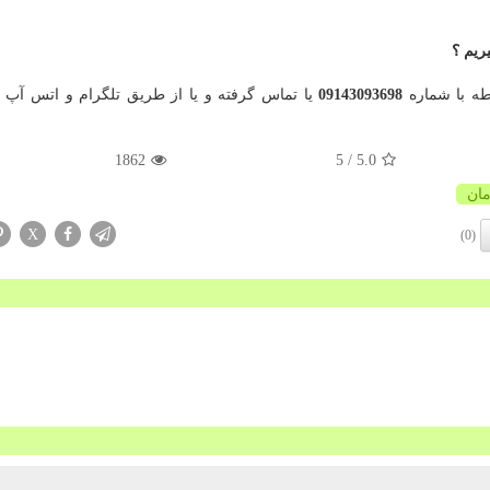
ریم ؟
ه با شماره
09143093698
یا تماس گرفته و یا از طریق تلگرام و اتس آپ ه
1862
/ 5
5.0
ان
X
(0)