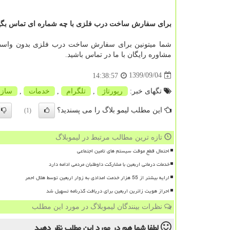
برای سفارش ساخت درب فلزی با چه شماره ای تماس بگی
شما میتونین برای سفارش ساخت درب فلزی بدون واسط
مشاوره رایگان با ما در تماس باشید.
1399/09/04
14:38:57
تگهای خبر:
رپورتاژ
,
تلگرام
,
خدمات
,
سازم
این مطلب لیمو بلاگ را می پسندید؟
(1)
تازه ترین مطالب مرتبط در لیموبلاگ
احتمال قطع موقت سیستم های تامین اجتماعی
خدمات درمانی اربعین با مشارکت داوطلبان مردمی ادامه دارد
ارایه بیشتر از 55 هزار خدمت امدادی به زوار اربعین توسط هلال احمر
احراز هویت زائرین اربعین برای دریافت گذرنامه تسهیل شد
نظرات بینندگان لیموبلاگ در مورد این مطلب
لطفا شما هم
در مورد این مطلب
نظر دهید