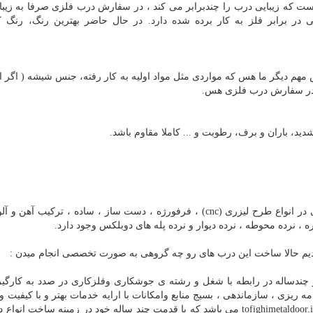
 که زیبایی درب را چندبرابر می کند ، در سفارش درب فلزی صرفا به زیب
 در برابر فلز به کار برده شده دارد. در حال حاضر بهترین رنگ، رنگ ک
مهم دیگر ما هس که مواردی مثل مواد اولیه به کار رفته، جنس شیشه ( اگر 
 در سفارش درب فلزی هس.
دید، باران و برف، رطوبت و ... کاملا مقاوم باشد.
درب های فلزی پارکینگ ، حیاط ، باغ ، نفر رو ، ویلا و لابی در انواع طرح لیزری (cnc) ، فرفورژه ، دست ساز ، ساده ، ترکی
ه ، نرده محوطه ، نرده دیوار و نرده پله های دوبلکس وجود دارد.
 حالا ساخت این درب های رو چه گروهی به صورت تخصصی انجام میدن :
و چندساله در رابطه با شغل و رشته ی جوشکاری وفلزکاری در صدد به کارگی
ه ریزی ، سازماندهی ، بسیج منابع وامکانات با ارایه خدمات بهتر و با کیفیت و ر
اماده همکاری می باشد رادین فلز می باشد که به آدرس tofighimetaldoor.ir می باشد که با قدمت چند ساله خود در زمینه ساخ