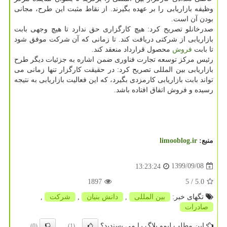
وظیفه بازاریابی را بر عهده بگیرند. از نقاط مثبت این طرح، مجانی
بودن آن است.
صدرخانلو تصریح کرد: هیچ کارگزاری حق ندارد تا هیچ وجهی بابت
بازاریابی از شرکتی دریافت کند. تا زمانی که آن شرکت موفق شود
تا بابت
فروش
محصول قرارداد منعقد کند.
رئیس مرکز توسعه تجارت فناوری ضمن اشاره به جزئیات دیگر طرح
بازاریابی بین المللی تصریح کرد: در حقیقت کارگزار تنها زمانی می
تواند بابت بازاریابی کارمزدی بگیرد، که این فعالیت بازاریابی به نتیجه
رسیده و فروش اتفاق افتاده باشد.
منبع:
limooblog.ir
1399/09/08
13:23:24
1897
/ 5
5.0
تگهای خبر:
بین المللی
,
دانش بنیان
,
شركت
,
صادرات
این مطلب لیمو بلاگ را می پسندید؟
(0)
(1)