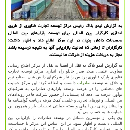
به گزارش لیمو بلاگ رئیس مركز توسعه تجارت فناوری از طریق
اندازی كارگزار بین المللی برای توسعه بازارهای بین المللی
محصولات دانش بنیان در این مركز اطلاع داد و اظهار داشت:
كارگزاران تا زمانی كه فعالیت بازاریابی آنها به نتیجه نرسیده باشد
مجاز به دریافت هزینه از شركت ها نیستند.
به گزارش لیمو بلاگ به نقل از ایسنا
به نقل از مرکز اطلاع رسانی
معاونت علمی، میلاد صدر خانلو راه اندازی مرکز توسعه تجارت
فناوری پارک فناوری پردیس را نیاز شرکتهای دانش بنیان، صنایع نرم
و خلاق به توسعه
صادرات
دانست و اضافه کرد: این مرکز حمایت
های مختلفی را در عرصه توسعه بازارهای صادراتی به شرکتهای
نوآور، عرضه می دهد که پشتیبانی از حضور شرکت ها در رویدادهای
بین المللی و تورهای تجاری و علمی، کمک هزینه دریافت گواهینامه ها
و استانداردهای بین الملی و بسته حمایتی تحقیقات بازار همچون این
حمایت ها به حساب می آید.
وی یکی از مهمترین مسائل در توسعه صادرات را بازاریابی بین
المللی دانست و اظهار نمود: بر این اساس این مرکز با حساسیت
خاصی تعدادی کارگزار بین المللی را برگزید تا بعنوان نماینده مرکز