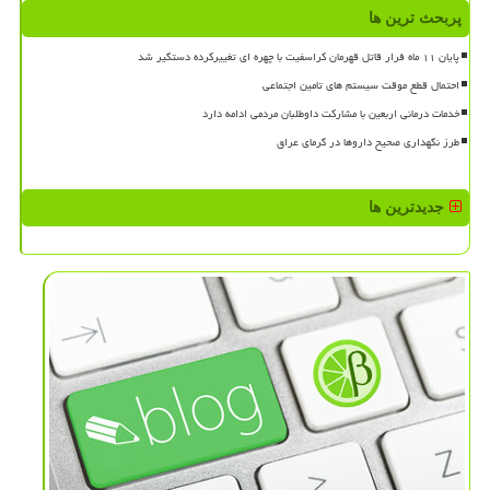
پربحث ترین ها
پایان ۱۱ ماه فرار قاتل قهرمان کراسفیت با چهره ای تغییرکرده دستگیر شد
احتمال قطع موقت سیستم های تامین اجتماعی
خدمات درمانی اربعین با مشارکت داوطلبان مردمی ادامه دارد
طرز نگهداری صحیح داروها در گرمای عراق
جدیدترین ها