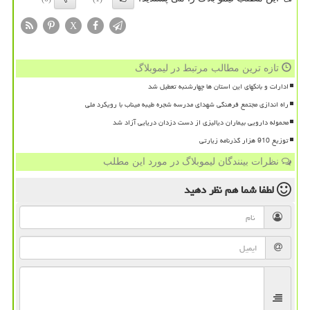
X
تازه ترین مطالب مرتبط در لیموبلاگ
ادارات و بانکهای این استان ها چهارشنبه تعطیل شد
راه اندازی مجتمع فرهنگی شهدای مدرسه شجره طیبه میناب با رویکرد ملی
محموله دارویی بیماران دیالیزی از دست دزدان دریایی آزاد شد
توزیع 910 هزار گذرنامه زیارتی
نظرات بینندگان لیموبلاگ در مورد این مطلب
لطفا شما هم
نظر دهید