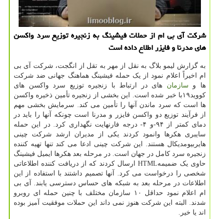
شرکت آی بی ام از حملات فیشینگ به زنجیره توزیع سرد واکسن
های مدرنا و فایزر اطلاع داده است
به گزارش لیمو بلاگ به نقل از مهر به تقل از انگجت، شرکت آی بی
ام اخیراً اعلام نمود از یک حمله فیشینگ هماهنگ جهانی ضد شرکت
ها و
سازمان
های در ارتباط با زنجیره توزیع سرد واکسن های
کووید۱۹با خبر شده است. این بخشی از زنجیره تأمین ذخیره واکسن
ها است که سرد ماندن آنها را تأمین می کند. سرمایش بخشی مهم
از فرآیند توزیع دو واکسن فایزر و مدرنا است چونکه آنها را باید در
دمای کمتر از ۹۴-و ۴- درجه فارنهایت نگهداری کرد. در این حمله
سایبری هکرها وانمود کردند یکی از مدیران ارشد شرکت چینی
هایربیومدیکال هستند. این شرکت چینی ادعا می کند تنها تهیه کننده
زنجیره سرد کامل در جهان است. در مرحله بعد هکرها ایمیل فیشینگ
حاوی یک ضمیمهHTML ارسال کردند که از دریافت کننده اطلاعاتی
شخصی را درخواست می کرد. آنها تصمیم داشتند با استفاده از این
اطلاعات در مرحله بعد به شبکه های حساس دسترسی یابند. آی بی
ام اعلام نمود حداقل ۱۰ سازمان مختلف با چنین حمله ای روبرو
شدند. البته این شرکت هنوز نمی داند این حملات موفقیت آمیز بوده
اند یا خیر.