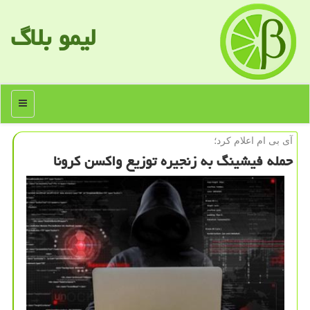
لیمو بلاگ
منو
آی بی ام اعلام كرد؛
حمله فیشینگ به زنجیره توزیع واكسن كرونا