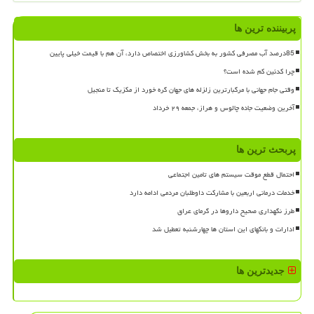
پربیننده ترین ها
85درصد آب مصرفی کشور به بخش کشاورزی اختصاص دارد، آن هم با قیمت خیلی پایین
چرا کدئین کم شده است؟
وقتی جام جهانی با مرگبارترین زلزله های جهان گره خورد از مکزیک تا منجیل
آخرین وضعیت جاده چالوس و هراز، جمعه ۲۹ خرداد
پربحث ترین ها
احتمال قطع موقت سیستم های تامین اجتماعی
خدمات درمانی اربعین با مشارکت داوطلبان مردمی ادامه دارد
طرز نگهداری صحیح داروها در گرمای عراق
ادارات و بانکهای این استان ها چهارشنبه تعطیل شد
جدیدترین ها