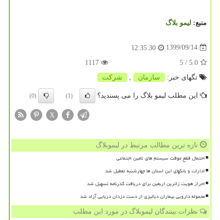
منبع:
لیمو بلاگ
1399/09/14
12:35:30
1117
/ 5
5.0
تگهای خبر:
سازمان
,
شركت
این مطلب لیمو بلاگ را می پسندید؟
(0)
(1)
X
تازه ترین مطالب مرتبط در لیموبلاگ
احتمال قطع موقت سیستم های تامین اجتماعی
ادارات و بانکهای این استان ها چهارشنبه تعطیل شد
احراز هویت زائرین اربعین برای دریافت گذرنامه تسهیل شد
محموله دارویی بیماران دیالیزی از دست دزدان دریایی آزاد شد
نظرات بینندگان لیموبلاگ در مورد این مطلب