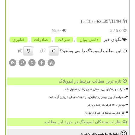
1397/11/04
15:13:25
5550
/ 5
5.0
تگهای خبر:
دانش بنیان
,
شركت
,
صادرات
,
فناوری
این مطلب لیمو بلاگ را می پسندید؟
(0)
(1)
X
تازه ترین مطالب مرتبط در لیموبلاگ
ادارات و بانکهای این استان ها چهارشنبه تعطیل شد
محموله دارویی بیماران دیالیزی از دست دزدان دریایی آزاد شد
توزیع 910 هزار گذرنامه زیارتی
رکوردی بی سابقه در متروی تهران
نظرات بینندگان لیموبلاگ در مورد این مطلب
لطفا شما هم
نظر دهید