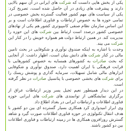
یكی از بخش هایی دانست كه
شركت
های ایرانی در آن سهم بالایی
دارند و پیشرفت های زیادی در آن حاصل شده است، تصریح كرد:
یكی از سیاست های مهم كشور فعالیت گسترده بخش خصوصی در
تمامی حوزه ها به خصوص ارتباطات و فناوری اطلاعات است و بر
این اساس سازمان نظام صنفی كامپیوتری كشور هم یكی از نهادهای
خصوصی كشور درصدد است ارتباط بین
شركت
های این حوزه را
مدیریت كند. در همین ارتباط دولت هم همواره خویش را در كنار این
شركت
می بیند.
وحدت با اشاره به اینكه صندوق نوآوری و شكوفایی در بحث تامین
مالی در كنار
شركت
های دانش بنیان است، اظهار داشت: از آنجایی
كه بحث
صادرات
به كشورهای همسایه به خصوص كشورهایی با
قرابت فرهنگی با ایران اهمیت دارد، صندوق نوآوری و شكوفایی
ابزارهای مالی شامل تسهیلات، سرمایه گذاری و پوشش ریسك را
برای
شركت
های بخشی خصوصی با پتانسیل
صادرات
در نظر گرفته
است.
در این دیدار همینطور نعیم ثجیل یسر وزیر ارتباطات عراق از
برگزاری نمایشگاهی از توانمندی های
شركت
های ایرانی حوزه
فناوری اطلاعات و ارتباطات ایرانی در بغداد اطلاع داد.
وی ابراز امیدواری كرد همكاری بسیار گسترده ای بین دو كشور با
هدف انتقال تكنولوژی در حوزه فناوری اطلاعات صورت گیرد و شاهد
گسترش روزافزون همكاری ها در زمینه ارتباطات و فناوری اطلاعات
بین دو كشور باشند.