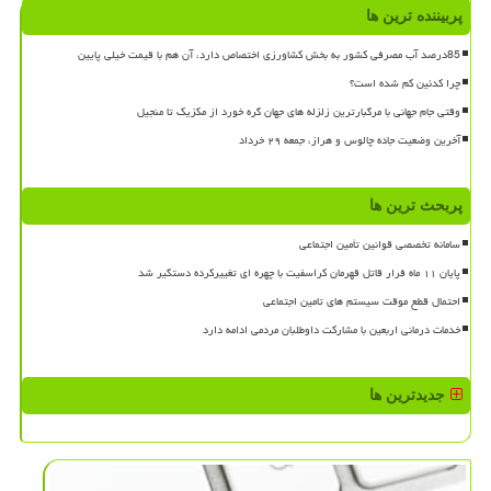
پربیننده ترین ها
85درصد آب مصرفی کشور به بخش کشاورزی اختصاص دارد، آن هم با قیمت خیلی پایین
چرا کدئین کم شده است؟
وقتی جام جهانی با مرگبارترین زلزله های جهان گره خورد از مکزیک تا منجیل
آخرین وضعیت جاده چالوس و هراز، جمعه ۲۹ خرداد
پربحث ترین ها
سامانه تخصصی قوانین تأمین اجتماعی
پایان ۱۱ ماه فرار قاتل قهرمان کراسفیت با چهره ای تغییرکرده دستگیر شد
احتمال قطع موقت سیستم های تامین اجتماعی
خدمات درمانی اربعین با مشارکت داوطلبان مردمی ادامه دارد
جدیدترین ها