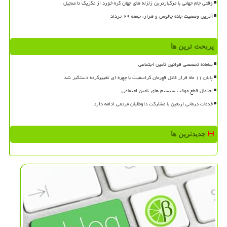
وقتی جام جهانی با مرگبارترین زلزله های جهان گره خورد از مکزیک تا منجیل
آخرین وضعیت جاده چالوس و هراز، جمعه ۲۹ خرداد
پربحث ترین ها
سامانه تخصصی قوانین تأمین اجتماعی
پایان ۱۱ ماه فرار قاتل قهرمان کراسفیت با چهره ای تغییرکرده دستگیر شد
احتمال قطع موقت سیستم های تامین اجتماعی
خدمات درمانی اربعین با مشارکت داوطلبان مردمی ادامه دارد
جدیدترین ها