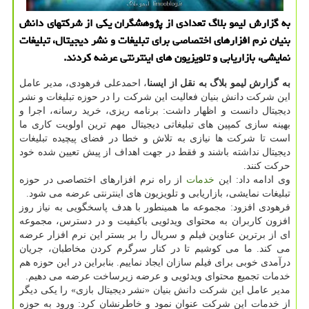
به گزارش لیمو بلاگ تعدادی از پژوهشگران یکی از شرکتهای دانش
بنیان نرم افزارهای اختصاصی برای تبلیغات و نشر دیجیتال، تبلیغات
نمایشی، بازاریابی و تلویزیون های اینترنتی عرضه کردند.
به گزارش لیمو بلاگ به نقل از ایسنا
، احمدعلی فرهودی، مدیر عامل
این شرکت دانش بنیان فعالیت این شرکت را در حوزه تبلیغات و نشر
دیجیتال دانست و اظهار داشت: برنامه ریزی، خرید رسانه، اجرا و
بهینه سازی کمپین های تبلیغاتی دیجیتال مهم ترین اولویت کاری ما
است تا شرکت ها نیازی به تلاش و خطا در فضای پیچیده تبلیغات
دیجیتال نداشته باشند و فقط در جهت اهداف از پیش تعیین شده خود
حرکت کنند.
وی ادامه داد: این
خدمات
از راه نرم افزارهای اختصاصی در حوزه
تبلیغات نمایشی، بازاریابی و تلویزیون های اینترنتی عرضه می شود.
فرهودی افزود: مجموعه ما همینطور با هدف پاسخگویی به نیاز روز
افزون کاربران به محتوای ویدئویی باکیفیت و در دسترس، مجموعه
ای از برترین عناوین فیلم و سریال را بر بستر این نرم افزار عرضه
می کند. ما می کوشیم تا در کنار سرگرم کردن مخاطبان، جریان
درآمدی خوبی برای فیلم سازان ایجاد نماییم. بنابراین در این حوزه هم
خدمات تجمیع محتوای ویدئویی و عرضه زیرساخت عرضه می دهیم.
مدیر عامل این شرکت دانش بنیان «نشر دیجیتال بازی» را یکی دیگر
از خدمات این شرکت عنوان نمود و خاطرنشان کرد: ورود به حوزه