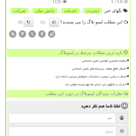
1132
/ 5
5.0
تگهای خبر:
اینترنت
,
خدمات
,
دانش بنیان
,
شركت
این مطلب لیمو بلاگ را می پسندید؟
(0)
(1)
X
تازه ترین مطالب مرتبط در لیموبلاگ
سامانه تخصصی قوانین تأمین اجتماعی
احتمال قطع موقت سیستم های تامین اجتماعی
خدمات درمانی اربعین با مشارکت داوطلبان مردمی ادامه دارد
ادارات و بانکهای این استان ها چهارشنبه تعطیل شد
نظرات بینندگان لیموبلاگ در مورد این مطلب
لطفا شما هم
نظر دهید