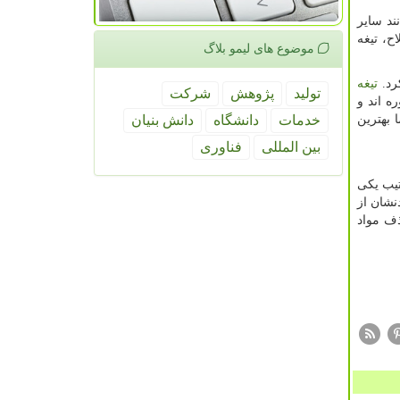
ند سایر
ح، تیغه
موضوع های لیمو بلاگ
رد.
تیغه
تولید
پژوهش
شركت
ه اند و
 بهترین
خدمات
دانشگاه
دانش بنیان
بین المللی
فناوری
تیب یکی
نشان از
ذف مواد