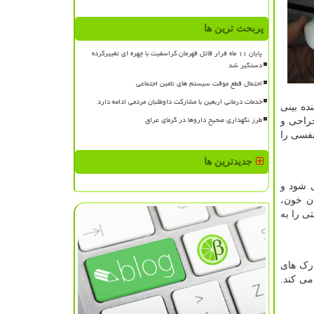
پربحث ترین ها
پایان ۱۱ ماه فرار قاتل قهرمان کراسفیت با چهره ای تغییرکرده
دستگیر شد
احتمال قطع موقت سیستم های تامین اجتماعی
خدمات درمانی اربعین با مشارکت داوطلبان مردمی ادامه دارد
ده بینی
طرز نگهداری صحیح داروها در گرمای عراق
راحی و
نفسی را
جدیدترین ها
 شود و
ان خون،
 را به
رک های
ی کند.