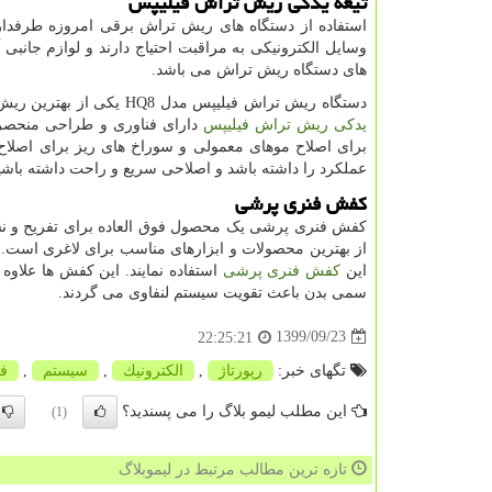
تیغه یدکی ریش تراش فیلیپس
استفاده از دستگاه های ریش تراش برقی امروزه طرفداران 
وسایل الکترونیکی به مراقبت احتیاج دارند و لوازم جانبی 
های دستگاه ریش تراش می باشد.
دستگاه ریش تراش فیلیپس مدل
HQ8
یکی از بهترین ریش
یدکی ریش تراش فیلیپس
دارای فناوری و طراحی منحصربف
برای اصلاح موهای معمولی و سوراخ های ریز برای اصلاح 
عملکرد را داشته باشد و اصلاحی سریع و راحت داشته باشید بهتر است تیغه 
کفش فنری پرشی
کفش فنری پرشی یک محصول فوق العاده برای تفریح و نشاط 
از بهترین محصولات و ابزارهای مناسب برای لاغری است. ت
این
کفش فنری پرشی
استفاده نمایند. این کفش ها علاو
سمی بدن باعث تقویت سیستم لنفاوی می گردند.
1399/09/23
22:25:21
تگهای خبر:
رپورتاژ
,
الكترونیك
,
سیستم
,
فن
این مطلب لیمو بلاگ را می پسندید؟
(1)
تازه ترین مطالب مرتبط در لیموبلاگ