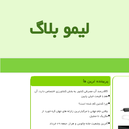
لیمو بلاگ
پربیننده ترین ها
85درصد آب مصرفی کشور به بخش کشاورزی اختصاص دارد، آن
هم با قیمت خیلی پایین
چرا کدئین کم شده است؟
وقتی جام جهانی با مرگبارترین زلزله های جهان گره خورد از
مکزیک تا منجیل
آخرین وضعیت جاده چالوس و هراز، جمعه ۲۹ خرداد