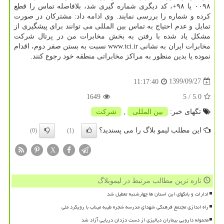
۰۰۹۸ یا ۹۸+، کد دیگری شماره گیری شد، بلافاصله تماس را قطع
کرده و شماره را بررسی نمایند. وی ادامه داد: مشترکان در صورت
تمایل و عدم احتیاج به تماس بین المللی می توانند برای پیشگیری از
مشکل یاد شده با رفتن به بخش مخابرات من در پرتال شرکت
مخابرات ایران به نشانی www.tci.ir نسبت به بستن صفر دوم، اقدام
نموده یا بدین منظور به مراکز مخابراتی منطقه خود رجوع کنند.
1399/09/27
11:17:40
1649
/ 5
5.0
تگهای خبر:
بین المللی
,
شركت
این مطلب لیمو بلاگ را می پسندید؟
(0)
(1)
X
تازه ترین مطالب مرتبط در لیموبلاگ
ادارات و بانکهای این استان ها چهارشنبه تعطیل شد
راه اندازی مجتمع فرهنگی شهدای مدرسه شجره طیبه میناب با رویکرد ملی
محموله دارویی بیماران دیالیزی از دست دزدان دریایی آزاد شد