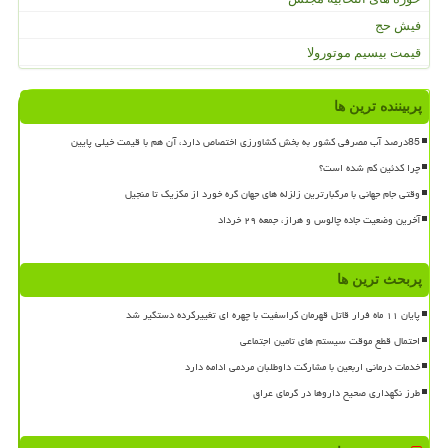
فیش حج
قیمت بیسیم موتورولا
پربیننده ترین ها
85درصد آب مصرفی کشور به بخش کشاورزی اختصاص دارد، آن هم با قیمت خیلی پایین
چرا کدئین کم شده است؟
وقتی جام جهانی با مرگبارترین زلزله های جهان گره خورد از مکزیک تا منجیل
آخرین وضعیت جاده چالوس و هراز، جمعه ۲۹ خرداد
پربحث ترین ها
پایان ۱۱ ماه فرار قاتل قهرمان کراسفیت با چهره ای تغییرکرده دستگیر شد
احتمال قطع موقت سیستم های تامین اجتماعی
خدمات درمانی اربعین با مشارکت داوطلبان مردمی ادامه دارد
طرز نگهداری صحیح داروها در گرمای عراق