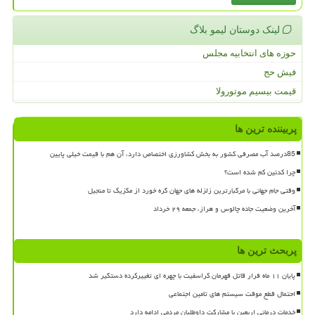
لینک دوستان لیمو بلاگ
حوزه های انتخابیه مجلس
فیش حج
قیمت بیسیم موتورولا
پربیننده ترین ها
85درصد آب مصرفی کشور به بخش کشاورزی اختصاص دارد، آن هم با قیمت خیلی پایین
چرا کدئین کم شده است؟
وقتی جام جهانی با مرگبارترین زلزله های جهان گره خورد از مکزیک تا منجیل
آخرین وضعیت جاده چالوس و هراز، جمعه ۲۹ خرداد
پربحث ترین ها
پایان ۱۱ ماه فرار قاتل قهرمان کراسفیت با چهره ای تغییرکرده دستگیر شد
احتمال قطع موقت سیستم های تامین اجتماعی
خدمات درمانی اربعین با مشارکت داوطلبان مردمی ادامه دارد