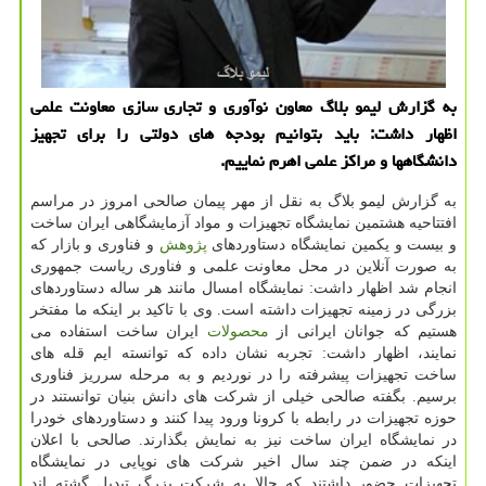
به گزارش لیمو بلاگ معاون نوآوری و تجاری سازی معاونت علمی
اظهار داشت: باید بتوانیم بودجه های دولتی را برای تجهیز
دانشگاهها و مراکز علمی اهرم نماییم.
به گزارش لیمو بلاگ به نقل از مهر پیمان صالحی امروز در مراسم
افتتاحیه هشتمین نمایشگاه تجهیزات و مواد آزمایشگاهی ایران ساخت
و بیست و یکمین نمایشگاه دستاوردهای
پژوهش
و فناوری و بازار که
به صورت آنلاین در محل معاونت علمی و فناوری ریاست جمهوری
انجام شد اظهار داشت: نمایشگاه امسال مانند هر ساله دستاوردهای
بزرگی در زمینه تجهیزات داشته است. وی با تاکید بر اینکه ما مفتخر
هستیم که جوانان ایرانی از
محصولات
ایران ساخت استفاده می
نمایند، اظهار داشت: تجربه نشان داده که توانسته ایم قله های
ساخت تجهیزات پیشرفته را در نوردیم و به مرحله سرریز فناوری
برسیم. بگفته صالحی خیلی از شرکت های دانش بنیان توانستند در
حوزه تجهیزات در رابطه با کرونا ورود پیدا کنند و دستاوردهای خودرا
در نمایشگاه ایران ساخت نیز به نمایش بگذارند. صالحی با اعلان
اینکه در ضمن چند سال اخیر شرکت های نوپایی در نمایشگاه
تجهیزات حضور داشتند که حالا به شرکت بزرگ تبدیل گشته اند