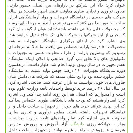
عنوان کرد: حالا این شرکتها در بازارهای بین المللی حضور دارند.
معاون نوآوری و تجاری سازی معاونت علمی اظهار داشت: هر ساله
شرکت های جدیدی در نمایشگاه تجهیزات و مواد آزمایشگاهی ایران
ساخت حضور پیدا می کنند که می توانند در آینده به مرحله ای برسند
که محصولات قابل رقابتی داشته باشند؛شاید بتوان اینگونه بیان کرد
که خیلی از این شرکتها به شرکت های تک شاخ تبدیل خواهند شد.
وی اشاره کرد: در ابتدای برگزاری نمایشگاه تجهیزات به همه
محصولات ۵۰ درصد یارانه اختصاص می یافت اما حالا به مرحله ای
رسیدیم که بیشترین یارانه از طرف معاونت علمی به تجهیزات با
تکنولوژی های بالا تعلق می گیرد. صالحی با اعلان اینکه نمایشگاه
هفتم تجهیزات در سال رونق تولید انجام شد اظهار داشت: در هفتمین
دوره نمایشگاه تجهیزات ۲۶۰ درصد جهش تولید نسبت به نمایشگاه
ششم برآورد شده بود و این نشان میدهد که شرکت های دانش بنیان
فناوری های خوبی توانستند به بازار عرضه کنند. صالحی اشاره کرد:
در سال قبل ۴۶ درصد خرید توسط واحدهای تابعه وزارت علوم بوده
است و امیدواریم که امسال هم این روند ادامه پیدا کند. وی اشاره
کرد: امیدوار هستیم که بودجه های دانشگاهی طوری اختصاص پیدا کند
که این نهادها بتوانند خرید های خودرا از تجهیزات ساخت داخل و از
نمایشگاه تجهیزات داشته باشند. معاون نوآوری و تجاری سازی
معاونت علمی اشاره کرد تمام واحدهای تابعه وزارت بهداشت،
وزارت جهادکشاورزی
دانشگاه
آزاد آموزش و پرورش مدارس
هنرستان ها پژوهش سراها و غیره بتوانند از تجهیزات ساخت داخل