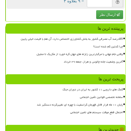
= ۹ بعلاوه ۳
ارسال نظر
پربیننده ترین ها
85درصد آب مصرفی کشور به بخش کشاورزی اختصاص دارد، آن هم با قیمت خیلی پایین
چرا کدئین کم شده است؟
وقتی جام جهانی با مرگبارترین زلزله های جهان گره خورد از مکزیک تا منجیل
آخرین وضعیت جاده چالوس و هراز، جمعه ۲۹ خرداد
پربحث ترین ها
کمک های دارویی ۱۱ کشور به ایران در دوران جنگ
سامانه تخصصی قوانین تأمین اجتماعی
پایان ۱۱ ماه فرار قاتل قهرمان کراسفیت با چهره ای تغییرکرده دستگیر شد
احتمال قطع موقت سیستم های تامین اجتماعی
جدیدترین ها