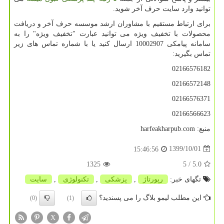
توانید وارد سایت حرف آخر شوید.
برای ارتباط مستقیم با مشاوران ارشد موسسه حرف آخر و دریافت
محصولات با تخفیف ویژه می توانید عبارت "تخفیف ویژه" را به
سامانه پیامکی 10002907 ارسال کنید یا با شماره تماس های زیر
تماس بگیرید:
02166576182
02166572148
02166576371
02166566623
منبع:
harfeakharpub.com
1399/10/01
15:46:56
1325
/ 5
5.0
تگهای خبر:
رپورتاژ
,
پزشكی
,
تكنولوژی
,
سایت
این مطلب لیمو بلاگ را می پسندید؟
(0)
(1)
X