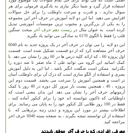
اصلی است که می تواند برای حل تمام سوالات یک موضوع مورد
استفاده قرار گیرد و شما دیگر نیازی به یادگیری فرمولی برای هر
سوال ندارید ، و قدرت و سرعت داوطلب را برای حل سوالات
افزایش می دهید. اما این دو لایه آموزش در حرف آخر این مجموعه
را به یکی از بزرگترین و محبوب ترین موسسات آموزشی تبدیل
کرده است. به عنوان مثال در
زیست دهم حرف آخر
مبحث سنگین
قلب را فقط با الگوی 6170 به سادگی می توانید یاد بگیرید.
این دو لایه را می توان در حرف آخر در یک پروژه جدید به نام 6040
حرف آخر مشاهده کرد که از دو قسمت تشکیل شده است. قسمت
اول پروژه 60 ، که ارائه کلیه درس ها در 60 روز را نشان می دهد. با
کمک اساتید این گروه می توانید طی 2 ماه صفر تا صد دوره را
بگذرانید. ممکن است شگفت انگیز باشد ، اما این به دلیل آموزش
بصری و استفاده از الگو سازی است که درک آن برای داوطلب آسان
تر است و همچنین آموزش را سرعت می بخشد. قسمت دوم این
پروژه ، 40 ، همچنین بیست بار مرور کل دوره در 40 روز با کمک
آزمونهای حرف آخر را نشان می دهد. این بدان معنی است که
داوطلبانی که تاکنون نتوانسته اند خود را برای کنکور آماده کنند ،
فقط در 100 روز طلایی کل کنکور خود را به پایان می رسانند. برای
اطلاعات بیشتر در مورد این پروژه و دیدن رتبه برترهایی که با
استفاده از آن توانستند نتیجه بگیرند ، به صفحه بسته 6040 حرف اخر
مراجعه کنید.
معرفی افرادی که با حرف آخر موفق شدند