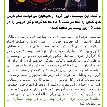
با كمك این موسسه ، این گروه از داوطلبان می توانند تمام درس
های كنكور را فقط در مدت 2 ماه مطالعه كرده و كل دروس را در
مدت 40 روز بیست بار مطالعه كنند.
موسسه حرف آخر ، موسسه ای با نام شناخته شده در بین داوطلبان
کنکور است ، که فعالیت خود را از سال 1390 با هدایت استاد
عبدالرضا منتظری آغاز کرد و محبوبیت زیادی در بین داوطلبان
کنکوری پیدا کرد. اما راز محبوبیت این نهاد نوپا چیست؟ امروز ، در
یک گزارش خبری ، به دنیای کنکور خواهیم پرداخت و این موسسه را
به طور کامل به داوطلبان کنکور معرفی خواهیم کرد ، که برای آن
دسته از داوطلبانی که تاکنون خوب مطالعه نکرده اند یا به هر دلیلی
نتوانسته اند به درستی درس بخوانند. ؛ با کمک این موسسه ، این
گروه از داوطلبان می توانند تمام درس های کنکور را فقط در مدت 2
ماه مطالعه کرده و کل دروس را در مدت 40 روز بیست بار مطالعه
کنند. برای خواندن این مقاله 5 دقیقه از وقت گرانبهای خود اختصاص
دهید و در روند مطالعه و آموزش خود یا فرزندان کنکوری خود تغییر
چشمگیری ایجاد کنید. همچنین برای اطلاعات کامل تر می توانید
مقاله با موسسه حرف آخر فراموشی را به فراموشی بسپارید!
را
نیز مطالعه کنید.