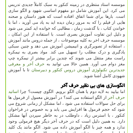
موسسه استاد منتظری در زمینه کنکور به سبک کاملاً جدیدی تدریس
می کرد. این آموزش شامل دو مفهوم اساسی شهود و الگو سازی
است. بارها برای شما اتفاق افتاده است که هنوز داستان و صحنه
هایی از فیلم را که به مرور زمان دیده اید به یاد می آورید ، اما با
خواندن کتاب ، با گذشت زمان ، مطالبی که خوانده اید کمتر می شود
و دلیل این تفاوت آموزش بصری است. با استفاده از این امکان ،
موسسه حرف اخر به کلیه موضوعات ، از جمله دروس مانند آموزش
، استفاده از تصویرگری و انیمیشن آموزش می دهد و چنین سبکی
یادگیری و درک مطلب را تسهیل می کند. مواد بصری به نیمکره
راست مغز منتقل می شوند که چندین برابر بیشتر از نیمکره چپ
مغز دوام می آورد. همین حالا می توانید به
حرف آخر و معرفی
جدیدترین تکنولوژی آموزش دروس کنکور و دبیرستان
تا با آموزش
شهودی کامل آشنا شوید.
الگوسازی های بی نظیر حرف آخر
اما بیایید به لایه دوم یا همان الگو برویم. الگوی چیست؟ چرا
اساتید
حرف آخر
از الگو استفاده می کنند؟ در آموزش معمول از فرمول ها
برای حل سوالات استفاده می شود ، اما مشکل از زمانی شروع می
شود که حجم فرمول ها افزایش می یابد و به خصوص در فراخوان
کنکور ، با استرس زیاد ، داوطلب در به خاطر سپردن آنها مشکل
دارد. به همین دلیل است که در حرف آخر دیگر هیچ فرمولی وجود
ندارد و همه چیز با الگو آموزش داده می شود. الگو مانند یک کلید