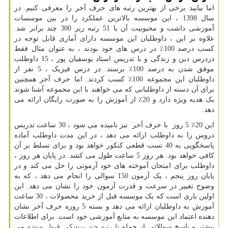
اما بیایید برخی از بهترین رتبه های حرف آخر را معرفی کنیم. در
سال 1398 ، این موسسه بالاترین عملکرد را در بین موسسات
آموزشی داشت و محبوبیت آن با 51 رتبه زیر 300 چند برابر شد.
علاوه بر این ، داوطلبان این موسسه دارای آماری قابل توجه در
کسب درصد 100٪ در درس های خود بودند ، به عنوان مثال فقط
دردرس دین و زندگی و با تدریس استاد یوسفیان پور ، 15 داوطلب
موفق شدن به درصد 100٪ برسند. در درس فیزیک ، 5 نفر از
داوطلبان این مجموعه 100٪ کسب کردند. اما حرف آخر همچنین
برای آن دسته از داوطلبانی که می خواهند با این مجموعه آشنا شوند
یک هدیه ویژه دارد و 20٪ از آموزش را به صورت رایگان ارائه می
دهد.
این 20٪ 5 روز با حرف آخر نیز نامیده می شود ، 30 ساعت تدریس
دروس را به داوطلب ارائه می دهد ، در این مدت داوطلب آماده
پاسخگویی به 40 تست قطعی کنکور خواهد بود و برای تسلط بر آن
کافی خواهد بود. هر روز 5 ساعت طول می کشد. در پایان هر روز ،
داوطلب برای امتحان آموخته های خود آزمونی را حل می کند و در
پایان روز پنجم ، یک آزمون 150 سوالی را انجام می دهد ، که به
وضوح تغییر در سرعت و قدرت آزمون خود را نشان می دهد. این
اولین باری است که یک موسسه قبل از خرید محصولات ، 30 ساعت
آموزش به داوطلبان ارائه می دهد و بسته 5 روزه حرف آخر نشان
دهنده اعتماد این موسسه به منابع آموزشی خود است. برای اطلاعات
بیشتر و پاسخ سوالاتی از جمله
تا رتبه چند پزشکی قبول میشه
می