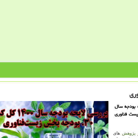
 بودجه سال
زیست فناوری
ز
پژوهش
های