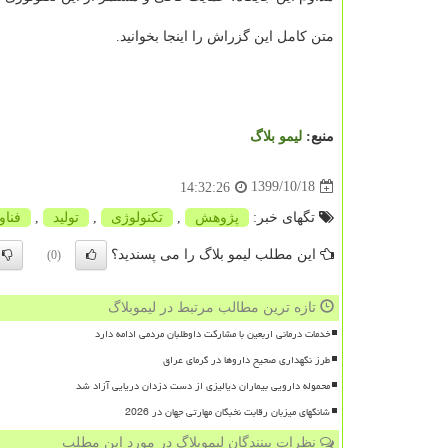
متن کامل این گزراش را اینجا بخوانید.
منبع:
لیمو بلاگ
1399/10/18
14:32:26
تگهای خبر:
پژوهش
,
تكنولوژی
,
تولید
,
فناو
این مطلب لیمو بلاگ را می پسندید؟
(0)
تازه ترین مطالب مرتبط در لیموبلاگ
خدمات درمانی اربعین با مشارکت داوطلبان مردمی ادامه دارد
طرز نگهداری صحیح داروها در گرمای عراق
محموله دارویی بیماران دیالیزی از دست دزدان دریایی آزاد شد
شانگهای میزبان رقابت نخبگان مهارتی جهان در 2026
نظرات بینندگان لیموبلاگ در مورد این مطلب