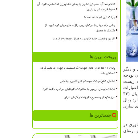
85درصد آب مصرفی کشور به بخش کشاورزی اختصاص دارد، آن
هم با قیمت خیلی پایین
چرا کدئین کم شده است؟
وقتی جام جهانی با مرگبارترین زلزله های جهان گره خورد از
مکزیک تا منجیل
آخرین وضعیت جاده چالوس و هراز، جمعه ۲۹ خرداد
پربحث ترین ها
پایان ۱۱ ماه فرار قاتل قهرمان کراسفیت با چهره ای تغییرکرده
 و دیگر
دستگیر شد
ناوری در لایحه بودجه ۱۴۰۰ نسبت به قانون بودجه
احتمال قطع موقت سیستم های تامین اجتماعی
د توسعه زیست
۱ درصدی دارد و در حدود ۷۰۵ میلیارد ریال است. حدود ۶۲ درصد اعتبارات
خدمات درمانی اربعین با مشارکت داوطلبان مردمی ادامه دارد
بخش زیست فناوری به وزارت کشاورزی و دستگاههای زیرمجموعه آن اختصاص دارد. از نظر برنامه و فعالیت، حدود ۱.۳۵۸ میلیارد ریال (۳۳
طرز نگهداری صحیح داروها در گرمای عراق
 برنامه پژوهش های کاربردی در بخش کشاورزی و منابع طبیعی، مبلغی حدود ۱.۰۷۲ میلیارد ریال
ای کمک به تجاری سازی
جدیدترین ها
وری در
 و ارتقای