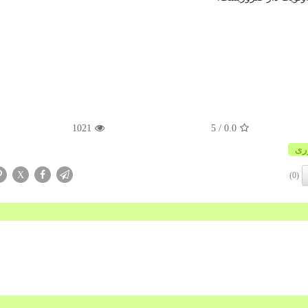
1021
/ 5
0.0
ری
X
(0)