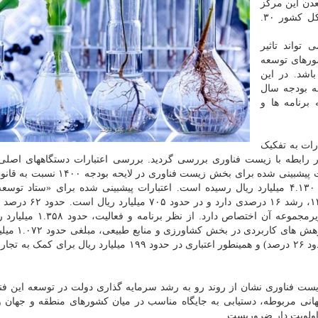
دن این مرکز
در گزارشی با عنوان «بررسی لایحه بودجه سال ۱۴۰۰ کل کشور ۳۰.
تواند تاثیر
شورهای توسعه
اشد. در این
ه بودجه سال
ه برنامه ها و
ات به تفکیک
ر رابطه با زیست فناوری بررسی گردید. بررسی اعتبارات دستگاههای اصلی
دستگاههای فعال در این بخش نشان داده است که اعتبارات پیشبینی شده برای بخش زیست ف
۱۳۹۹، حدود ۴۷/۸ درصد افزایش یافته است و به حدود ۴.۱۳۰ میلیارد ریال رسیده است. اعتبارات پیشبینی شده برای «ستا
فناوری» در لایحه بودجه ۱۴۰۰ نسبت به قانون بودجه ۱۳۹۹، رشد ۶
درصد) اعتبارات لایحه بودجه ۱۴۰۰ به فعالیتهای
فناورانه نهاده ها (حدود ۲۶ درصد) و همینطور اعتباری در حدود ۱۹۹ میلیارد ریال بر
 فناوری نشان از روند رو به رشد سرمایه گذاری دولت در توسعه این فنا
 منظور کسب ۳ درصد از بازار جهانی مربوطه، دستیابی به جایگاه مناسب در میان کشورهای منطقه و جهان
 اولویت دار ضروریست.