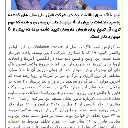
لیمو بلاگ: طبق اطلاعات جدیدی شرکت فایزر طی سال های گذشته
به سبب تخلفات با بیش از 4 میلیارد دلار جریمه روبرو شده که مهم
ترین آن تبلیغ برای فروش داروهای تایید نشده بوده که بیش از 3
میلیارد دلار است.
به گزارش لیمو بلاگ به نقل از Violation tracker، در این اواخر
واکسن کووید ۱۹ که با همکاری شرکت فایزر توسعه یافته خبرساز
شده است. این اولین واکسن تأیید شده در انگلیس، آمریکا و اتحادیه
اروپا برای تزریق به شهروندان بود. اما با شروع واکسیناسیون باگ
های آن بیش از پیش نمودار شد. از زمان تزریق آن تا حالا موارد
مختلفی از بروز آلرژی و مرگ و میر در آمریکا و اروپا رصد شده که
آخرین موارد آن مرگ دو سالمند در نروژ و یک پرستار ۴۱ ساله در
پرتغال است. تمام این موارد حاکی از آنست که محصول شرکت
فایزر با چالش هایی روبرو است. در همین راستا اطلاعات وب سایت
Violation trackerدرباره فایزر نشان میدهد این شرکت از سال ۲۰۰۰
میلادی تا حالا با بیش از ۴ میلیارد و۷۱۲ میلیون و ۲۱۰ هزار دلار
جریمه روبرو شده است. بر طبق این گزارش جریمه مذکور مربوط
به ۷۴ مورد تخلف از قوانین بوده است! بر طبق دسته بندی این وب
سایت، فایزر در ۲۱ سال قبل ۱۰ مورد تخلف مربوط به
خدمات
درمانی داشته که شامل ترویج
محصولات
دارویی تأیید نشده است و