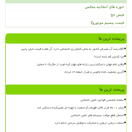
حوزه های انتخابیه مجلس
فیش حج
قیمت بیسیم موتورولا
پربیننده ترین ها
85درصد آب مصرفی کشور به بخش کشاورزی اختصاص دارد، آن هم با قیمت خیلی پایین
چرا کدئین کم شده است؟
وقتی جام جهانی با مرگبارترین زلزله های جهان گره خورد از مکزیک تا منجیل
آخرین وضعیت جاده چالوس و هراز، جمعه ۲۹ خرداد
پربحث ترین ها
سامانه تخصصی قوانین تأمین اجتماعی
پایان ۱۱ ماه فرار قاتل قهرمان کراسفیت با چهره ای تغییرکرده دستگیر شد
احتمال قطع موقت سیستم های تامین اجتماعی
خدمات درمانی اربعین با مشارکت داوطلبان مردمی ادامه دارد