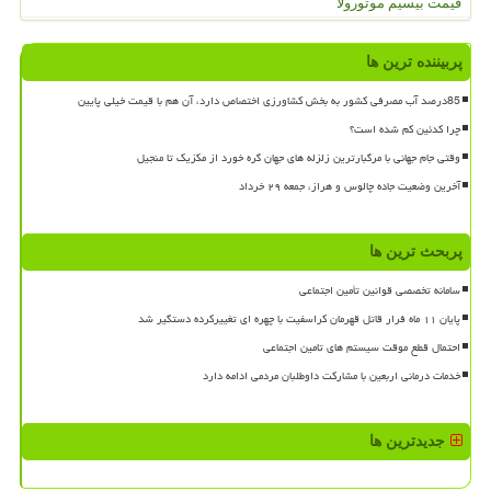
قیمت بیسیم موتورولا
پربیننده ترین ها
85درصد آب مصرفی کشور به بخش کشاورزی اختصاص دارد، آن هم با قیمت خیلی پایین
چرا کدئین کم شده است؟
وقتی جام جهانی با مرگبارترین زلزله های جهان گره خورد از مکزیک تا منجیل
آخرین وضعیت جاده چالوس و هراز، جمعه ۲۹ خرداد
پربحث ترین ها
سامانه تخصصی قوانین تأمین اجتماعی
پایان ۱۱ ماه فرار قاتل قهرمان کراسفیت با چهره ای تغییرکرده دستگیر شد
احتمال قطع موقت سیستم های تامین اجتماعی
خدمات درمانی اربعین با مشارکت داوطلبان مردمی ادامه دارد
جدیدترین ها