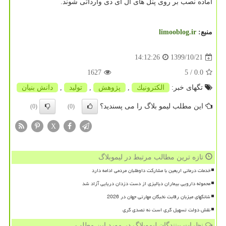
آماده نصب بر روی پنل های ال ای دی وارداتی شوند.
منبع:
limooblog.ir
1399/10/21
14:12:26
1627
/ 5
0.0
تگهای خبر:
الكترونیك
,
پژوهش
,
تولید
,
دانش بنیان
این مطلب لیمو بلاگ را می پسندید؟
(0)
(0)
X
تازه ترین مطالب مرتبط در لیموبلاگ
خدمات درمانی اربعین با مشارکت داوطلبان مردمی ادامه دارد
محموله دارویی بیماران دیالیزی از دست دزدان دریایی آزاد شد
شانگهای میزبان رقابت نخبگان مهارتی جهان در 2026
نقش دولت تسهیل گری است نه تصدی گری
نظرات بینندگان لیموبلاگ در مورد این مطلب