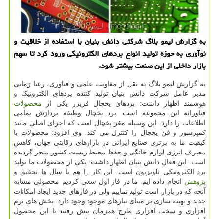
به گزارش لیمو بلاگ شرکتی دانش بنیان با استفاده از خلاقیت و
نوآوری به حوزه تولید انواع بردهای الکترونیکی ورود کرد تا سهم
بازار داخلی از این صنعت بیشتر شود.
به گزارش لیمو بلاگ به نقل از معاونت علمی و فناوری، رعنا زمانی
مدیر عامل شرکت دانش بنیان تولید کننده بردهای الکترونیک و
هوشمند اظهار داشت: بردهای یخچال فریزر یکی از
محصولات
فناورانه این مجموعه است. برد یخچال وظیفه پردازش تمامی
اطلاعات را دارد. این وسیله مغز یخچال است که اجزای اصلی مانند
کمپرسور و فن یخچال را کنترل می کند. وی افزود: محصولات با
کیفیت ما به برتری صنایع ایرانی در بازارهای رقابتی جهان، کاهش
مصرف انرژی لوازم خانگی و حفظ محیط زیست کشور منجر گردیده
است. این فعال دانش بنیان اظهار داشت: یکی از محصولات ما تولید
برد الکترونیکی تلویزیون است. این کار را هم با سال ها تحقیق و
پژوهش
انجام داده ایم. ما در فاز اول سعی کردیم محصولی مشابه
آنچه که در بازار است تولید نماییم ولی در فازهای جدید ایجاد امکانات
جدید و بهینه سازی بر مبنای نیازهای موجود وجود دارد. بخش های نرم
افزاری و سخت افزاری طرح همزمان پیش رفتند تا این محصول