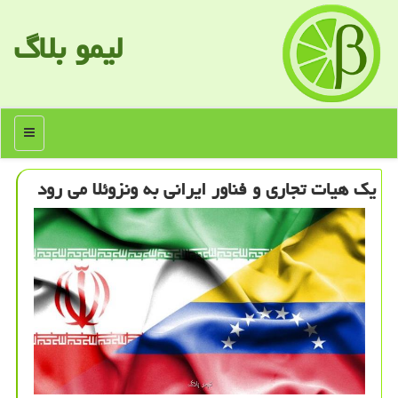
لیمو بلاگ
منو
یك هیات تجاری و فناور ایرانی به ونزوئلا می رود