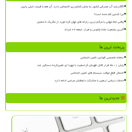
85درصد آب مصرفی کشور به بخش کشاورزی اختصاص دارد، آن هم با قیمت خیلی پایین
چرا کدئین کم شده است؟
وقتی جام جهانی با مرگبارترین زلزله های جهان گره خورد از مکزیک تا منجیل
آخرین وضعیت جاده چالوس و هراز، جمعه ۲۹ خرداد
پربحث ترین ها
سامانه تخصصی قوانین تأمین اجتماعی
پایان ۱۱ ماه فرار قاتل قهرمان کراسفیت با چهره ای تغییرکرده دستگیر شد
احتمال قطع موقت سیستم های تامین اجتماعی
خدمات درمانی اربعین با مشارکت داوطلبان مردمی ادامه دارد
جدیدترین ها