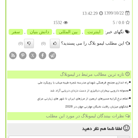
1399/10/22
13:42:29
1532
/ 5
0.0
تگهای خبر:
اینترنت
,
بین المللی
,
دانش بنیان
,
سفر
این مطلب لیمو بلاگ را می پسندید؟
(0)
(0)
X
تازه ترین مطالب مرتبط در لیموبلاگ
راه اندازی مجتمع فرهنگی شهدای مدرسه شجره طیبه میناب با رویکرد ملی
محموله دارویی بیماران دیالیزی از دست دزدان دریایی آزاد شد
اعلام نرخ کرایه مسیرهای اربعین از مرزهای ایران تا شهر های زیارتی عراق
شانگهای میزبان رقابت نخبگان مهارتی جهان در 2026
نظرات بینندگان لیموبلاگ در مورد این مطلب
لطفا شما هم
نظر دهید