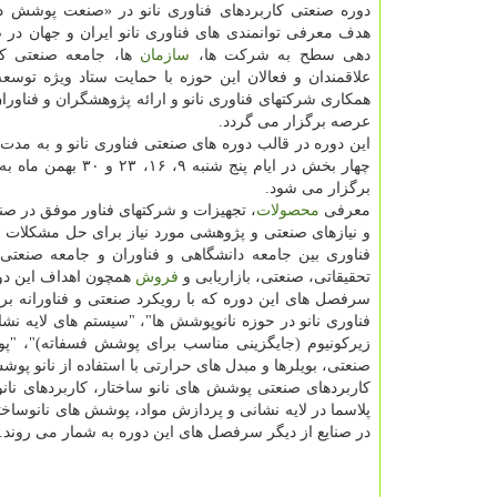
دوره صنعتی کاربردهای فناوری نانو در «صنعت پوشش 
هدف معرفی توانمندی های فناوری نانو ایران و جهان د
دهی سطح به شرکت ها،
سازمان
ها، جامعه صنعتی ک
علاقمندان و فعالان این حوزه با حمایت ستاد ویژه توسعه 
همکاری شرکتهای فناوری نانو و ارائه پژوهشگران و فناوران
عرصه برگزار می گردد.
چهار بخش در ایام پنج شنبه ۹، ۱۶
برگزار می شود.
معرفی
محصولات
، تجهیزات و شرکتهای فناور موفق در ص
و نیازهای صنعتی و پژوهشی مورد نیاز برای حل مشکلات 
فناوری بین جامعه دانشگاهی و فناوران و جامعه صنعتی 
تحقیقاتی، صنعتی، بازاریابی و
فروش
همچون اهداف این دو
سرفصل های این دوره که با رویکرد صنعتی و فناورانه ب
فناوری نانو در حوزه نانوپوشش ها"، "سیستم های لایه نش
زیرکونیوم (جایگزینی مناسب برای پوشش فسفاته)"، "پ
صنعتی، بویلرها و مبدل های حرارتی با استفاده از نانو پوش
پلاسما در لایه نشانی و پردازش مواد، پوشش های نانوسا
در صنایع از دیگر سرفصل های این دوره به شمار می روند.