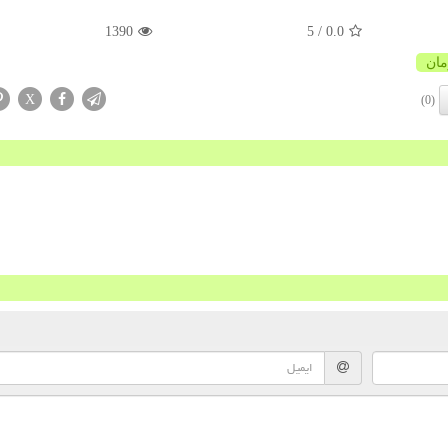
1390
/ 5
0.0
ان
X
(0)