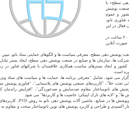
دهی سطح» با
ر صنعت پوشش
شور و عموم
فناوری نانو،
 فعال در این
این دوره در قالب دوره های صنعتی فناوری نانو و به مدت ۲۰ ساعت در
، ۲۳ و ۳۰ بهمن ماه به صورت آنلاین
نعت پوشش دهی سطح، معرفی سیاست ها و الگوهای حمایتی ستاد نانو، تبیین 
شرکت ها، سازمان ها و صنایع در صنعت پوشش دهی سطح، ایجاد بستر تبادل
کشور و ایجاد بسترهای مناسب همکاری علاقمندان با شرکتهای فناور در زم
ره است.
رگزار می شود، شامل "معرفی برنامه ها، حمایت ها و سیاست های ستاد ویژ
انی تحت خلأ"، "کاربردهای صنعتی پوشش های پلاسمایی"، "فناوری پوشش تبدی
وشش های نانوساختار مقاوم ضدسایش و ضدخوردگی"، "افزایش راندمان کو
ش ها" و "لایه های نازک اپتیکی؛ خاصیت ها و کاربردها" می شود.
کاربردهای صنعتی پوشش های نانو ساختار، کاربردهای نانوپوشش ها در صنایع، م
ختار اکسیدی و طراحی و کاربرد پوشش های نوین نانوساختار سخت و مقاوم به