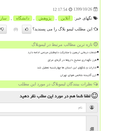
1399/10/26
12:17:54
تگهای خبر:
آنلاین
,
پژوهش
,
دانشگاه
,
سازم
این مطلب لیمو بلاگ را می پسندید؟
(0)
تازه ترین مطالب مرتبط در لیموبلاگ
خدمات درمانی اربعین با مشارکت داوطلبان مردمی ادامه دارد
طرز نگهداری صحیح داروها در گرمای عراق
ادارات و بانکهای این استان ها چهارشنبه تعطیل شد
ازن آلاینده شاخص هوای تهران
نظرات بینندگان لیموبلاگ در مورد این مطلب
لطفا شما هم
در مورد این مطلب
نظر دهید