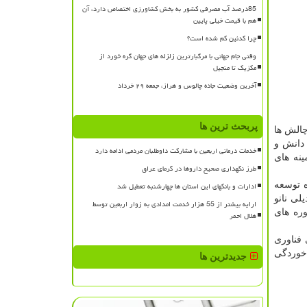
85درصد آب مصرفی کشور به بخش کشاورزی اختصاص دارد، آن
هم با قیمت خیلی پایین
چرا کدئین کم شده است؟
وقتی جام جهانی با مرگبارترین زلزله های جهان گره خورد از
مکزیک تا منجیل
آخرین وضعیت جاده چالوس و هراز، جمعه ۲۹ خرداد
پربحث ترین ها
چالش ها
 دانش و
خدمات درمانی اربعین با مشارکت داوطلبان مردمی ادامه دارد
ینه های
طرز نگهداری صحیح داروها در گرمای عراق
ه توسعه
ادارات و بانکهای این استان ها چهارشنبه تعطیل شد
لی نانو
ارایه بیشتر از 55 هزار خدمت امدادی به زوار اربعین توسط
ره های
هلال احمر
اشین آلات پوشش دهی نانو به روش PVD، کاربردهای فناوری
 خوردگی
جدیدترین ها