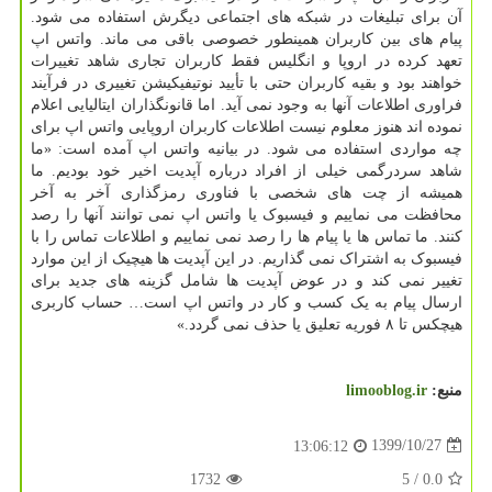
آن برای تبلیغات در شبکه های اجتماعی دیگرش استفاده می شود.
پیام های بین کاربران همینطور خصوصی باقی می ماند. واتس اپ
تعهد کرده در اروپا و انگلیس فقط کاربران تجاری شاهد تغییرات
خواهند بود و بقیه کاربران حتی با تأیید نوتیفیکیشن تغییری در فرآیند
فراوری اطلاعات آنها به وجود نمی آید. اما قانونگذاران ایتالیایی اعلام
نموده اند هنوز معلوم نیست اطلاعات کاربران اروپایی واتس اپ برای
چه مواردی استفاده می شود. در بیانیه واتس اپ آمده است: «ما
شاهد سردرگمی خیلی از افراد درباره آپدیت اخیر خود بودیم. ما
همیشه از چت های شخصی با فناوری رمزگذاری آخر به آخر
محافظت می نماییم و فیسبوک یا واتس اپ نمی توانند آنها را رصد
کنند. ما تماس ها یا پیام ها را رصد نمی نماییم و اطلاعات تماس را با
فیسبوک به اشتراک نمی گذاریم. در این آپدیت ها هیچیک از این موارد
تغییر نمی کند و در عوض آپدیت ها شامل گزینه های جدید برای
ارسال پیام به یک کسب و کار در واتس اپ است… حساب کاربری
هیچکس تا ۸ فوریه تعلیق یا حذف نمی گردد.»
منبع:
limooblog.ir
1399/10/27
13:06:12
1732
/ 5
0.0