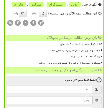
تگهای خبر:
آنلاین
,
اینستاگرام
,
شركت
,
فناوری
این مطلب لیمو بلاگ را می پسندید؟
(0)
(0)
X
تازه ترین مطالب مرتبط در لیموبلاگ
طرز نگهداری صحیح داروها در گرمای عراق
ادارات و بانکهای این استان ها چهارشنبه تعطیل شد
ازن آلاینده شاخص هوای تهران
محموله دارویی بیماران دیالیزی از دست دزدان دریایی آزاد شد
نظرات بینندگان لیموبلاگ در مورد این مطلب
لطفا شما هم
نظر دهید