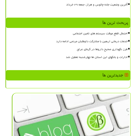
آخرین وضعیت جاده چالوس و هراز، جمعه ۲۹ خرداد
پربحث ترین ها
احتمال قطع موقت سیستم های تامین اجتماعی
خدمات درمانی اربعین با مشارکت داوطلبان مردمی ادامه دارد
طرز نگهداری صحیح داروها در گرمای عراق
ادارات و بانکهای این استان ها چهارشنبه تعطیل شد
جدیدترین ها