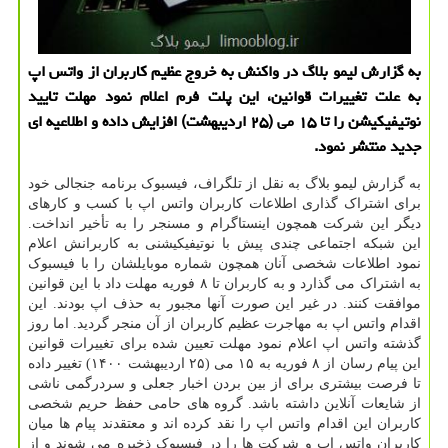
به گزارش لیمو بلاگ در واکنش به خروج عظیم کاربران از واتس اپ
به علت تغییرات قوانین، این پلت فرم اعلام نمود مهلت تایید
نوتیفیکیشن را تا ۱۵ می (۲۵ اردیبهشت) افزایش داده و اطلاعیه ای
جدید منتشر نمود.
به گزارش لیمو بلاگ به نقل از تلگراف، فیسبوک برنامه جنجالی خود
برای اشتراک گذاری اطلاعات کاربران واتس اپ با کسب و کارهای
دیگر این شرکت همچون اینستاگرام و مسنجر را به تأخیر انداخت.
این شبکه اجتماعی چندی پیش با نوتیفیکیشنی به کاربرانش اعلام
نمود اطلاعات شخصی آنان همچون شماره موبایلشان را با فیسبوک
به اشتراک می گذارد و به کاربران تا ۸ فوریه مهلت داد با این قوانین
موافقت کنند. در غیر این صورت آنها مجبور به حذف اپ بودند. این
اقدام واتس اپ به مهاجرت عظیم کاربران از آن منجر گردید. اما روز
گذشته واتس اپ اعلام نمود مهلت تعیین شده برای تغییرات قوانین
این پیام رسان از ۸ فوریه به ۱۵ می (۲۵ اردیبهشت ۱۴۰۰) تغییر داده
تا فرصت بیشتری برای از بین بردن اخبار جعلی و سردرگمی ناشی
از شایعات آنلاین داشته باشد. گروه های حامی حفظ حریم شخصی
کاربران این اقدام واتس اپ را نقد کرده اند و معتقدند پیام ها میان
کاربران واتس اپ و شرکت ها را در فیسبوک ذخیره می شوند و از