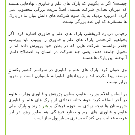
چیست؟ اگر ما بگوییم که پارک های علم و فناوری، نهادهایی هستند
که میزبان تعدادی شرکت هستند، اصلاً مزیت بزرگی محسوب نمی
گردد. امروزه نزدیک به یک سوم شرکت های دانش بنیان ما در پارک
ها مستقرند که این عدد بزرگی نیست.
رحیمی درباره اثربخشی پارک های علم و فناوری اشاره کرد: اگر
بخواهیم اثربخشی پارک های علم و فناوری را ببینیم، باید بپرسیم
چقدر توانستند شرکت هایی که در بطن خود پرورش داده اند را
تحویل جامعه دهند، یعنی چند شرکت در استان به اصطلاح دانش
آموخته این پارک ها هستند.
وی عنوان کرد: پارک های علم و فناوری در سراسر کشور یکسان
توسعه پیدا نکرده اند و رویدادهای فناورانه نامتوازن است و تقریباً
برابر نیست.
بر اساس اعلام وزارت علوم، معاون پژوهش و فناوری وزارت علوم
در آخر اضافه کرد: خوشبختانه تعدادی از پارک های علم و فناوری
شهرستان ها توجه زیادی به حوزه فرهنگ و
هنر
دارند و پارک ملی
علوم و فناوری های نرم و صنایع فرهنگی هم بطور ویژه در این
عرصه فعالیت می کند که بستری بسیار پول ساز است.