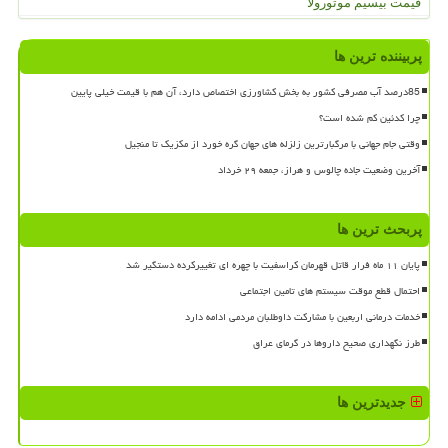
قیمت بیسیم موتورولا
پربیننده ترین ها
85درصد آب مصرفی کشور به بخش کشاورزی اختصاص دارد، آن هم با قیمت خیلی پایین
چرا کدئین کم شده است؟
وقتی جام جهانی با مرگبارترین زلزله های جهان گره خورد از مکزیک تا منجیل
آخرین وضعیت جاده چالوس و هراز، جمعه ۲۹ خرداد
پربحث ترین ها
پایان ۱۱ ماه فرار قاتل قهرمان کراسفیت با چهره ای تغییرکرده دستگیر شد
احتمال قطع موقت سیستم های تامین اجتماعی
خدمات درمانی اربعین با مشارکت داوطلبان مردمی ادامه دارد
طرز نگهداری صحیح داروها در گرمای عراق
جدیدترین ها