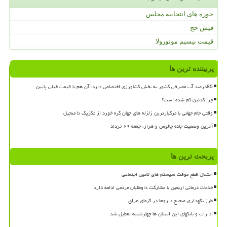
حوزه های انتخابیه مجلس
فیش حج
قیمت بیسیم موتورولا
پربیننده ترین ها
85درصد آب مصرفی کشور به بخش کشاورزی اختصاص دارد، آن هم با قیمت خیلی پایین
چرا کدئین کم شده است؟
وقتی جام جهانی با مرگبارترین زلزله های جهان گره خورد از مکزیک تا منجیل
آخرین وضعیت جاده چالوس و هراز، جمعه ۲۹ خرداد
پربحث ترین ها
احتمال قطع موقت سیستم های تامین اجتماعی
خدمات درمانی اربعین با مشارکت داوطلبان مردمی ادامه دارد
طرز نگهداری صحیح داروها در گرمای عراق
ادارات و بانکهای این استان ها چهارشنبه تعطیل شد