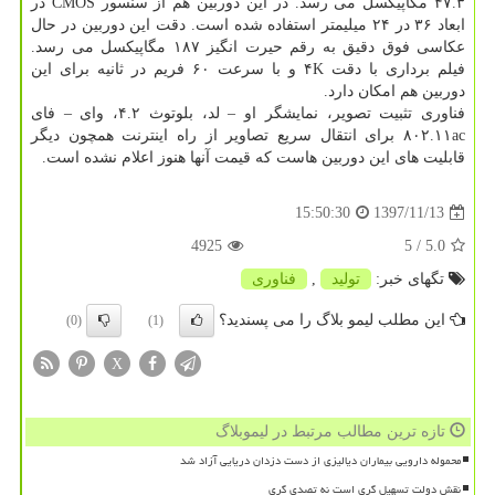
۴۷.۳ مگاپیكسل می رسد. در این دوربین هم از سنسور CMOS در
ابعاد ۳۶ در ۲۴ میلیمتر استفاده شده است. دقت این دوربین در حال
عكاسی فوق دقیق به رقم حیرت انگیز ۱۸۷ مگاپیكسل می رسد.
فیلم برداری با دقت ۴K و با سرعت ۶۰ فریم در ثانیه برای این
دوربین هم امكان دارد.
فناوری تثبیت تصویر، نمایشگر او – لد، بلوتوث ۴.۲، وای – فای
۸۰۲.۱۱ac برای انتقال سریع تصاویر از راه اینترنت همچون دیگر
قابلیت های این دوربین هاست كه قیمت آنها هنوز اعلام نشده است.
1397/11/13
15:50:30
4925
/ 5
5.0
تگهای خبر:
تولید
,
فناوری
این مطلب لیمو بلاگ را می پسندید؟
(0)
(1)
X
تازه ترین مطالب مرتبط در لیموبلاگ
محموله دارویی بیماران دیالیزی از دست دزدان دریایی آزاد شد
نقش دولت تسهیل گری است نه تصدی گری