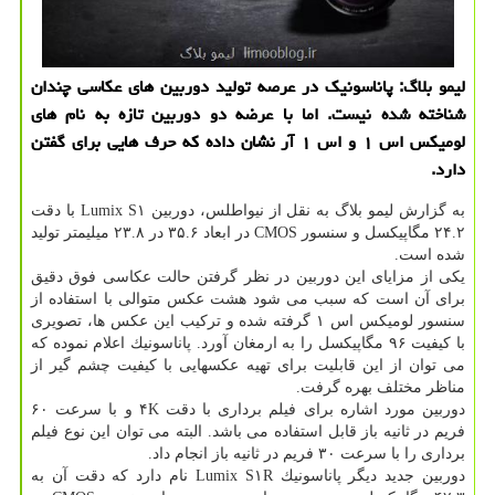
لیمو بلاگ: پاناسونیك در عرصه تولید دوربین های عكاسی چندان
شناخته شده نیست. اما با عرضه دو دوربین تازه به نام های
لومیكس اس ۱ و اس ۱ آر نشان داده كه حرف هایی برای گفتن
دارد.
به گزارش لیمو بلاگ به نقل از نیواطلس، دوربین Lumix S۱ با دقت
۲۴.۲ مگاپیكسل و سنسور CMOS در ابعاد ۳۵.۶ در ۲۳.۸ میلیمتر تولید
شده است.
یكی از مزایای این دوربین در نظر گرفتن حالت عكاسی فوق دقیق
برای آن است كه سبب می شود هشت عكس متوالی با استفاده از
سنسور لومیكس اس ۱ گرفته شده و تركیب این عكس ها، تصویری
با كیفیت ۹۶ مگاپیكسل را به ارمغان آورد. پاناسونیك اعلام نموده كه
می توان از این قابلیت برای تهیه عكسهایی با كیفیت چشم گیر از
مناظر مختلف بهره گرفت.
دوربین مورد اشاره برای فیلم برداری با دقت ۴K و با سرعت ۶۰
فریم در ثانیه باز قابل استفاده می باشد. البته می توان این نوع فیلم
برداری را با سرعت ۳۰ فریم در ثانیه باز انجام داد.
دوربین جدید دیگر پاناسونیك Lumix S۱R نام دارد كه دقت آن به