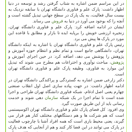
در این مراسم ضمن اشاره به شتاب گرفتن رشد و توسعه در دنیا
اظهار داشت: پارک علم و فناوری دانشگاه تهران با سابقه نزدیک به
بیست سال فعالیت، به یک پارک در سطح جهانی تبدیل گشته است و
آنچه را که بوجود می آورد در دنیا به
فروش
می رساند.
ایشان در ادامه اضافه کرد: پارک علم و فناوری دانشگاه تهران،
زنجیره ارزشی خویش را برپایه ایده تا بازار و مطابق با قاعده این
مورد در پارک ها پیش می برد.
رئیس پارک علم و فناوری دانشگاه تهران با اشاره به اینکه دانشگاه
تهران، دانشگاهی جامع است و تمام نظم و انتظام حوزه آموزش و
پژوهش را پوشش می دهد، اضافه کرد: در حین اجرای آموزش و
پژوهش
، مباحث نوآوری و اختراعات هم مطرح می شوند که تبدیل
این موارد به فناوری، وظیفه پارک علم و فناوری دانشگاه تهران
است.
دکتر زارعی ضمن اشاره به گستردگی و پراکندگی دانشگاه تهران در
ادامه اظهار داشت: در جهت پیاده سازی اصل اول انقلاب صنعتی
چهارم یعنی اصل ادغام، شبکه فناوری دانشگاه تهران طراحی و اجرا
شده است تا تمام اجزا در یک شبکه
سازمان
دهی شوند و خدمت
رسانی باید از این طریق صورت گیرد.
وی افزود: کل فضای پارک علم و فناوری دانشگاه تهران اکوسیستمی
است که هم شرکت ها و هم دستگاههای مختلف کنار هم قرار می
گیرند، یعنی محیط بازی است که همه افراد آشنا با چارچوب فعالیت
در پارک می توانند در این فضا کار کنند و هم از آنجایی که هدف پارک