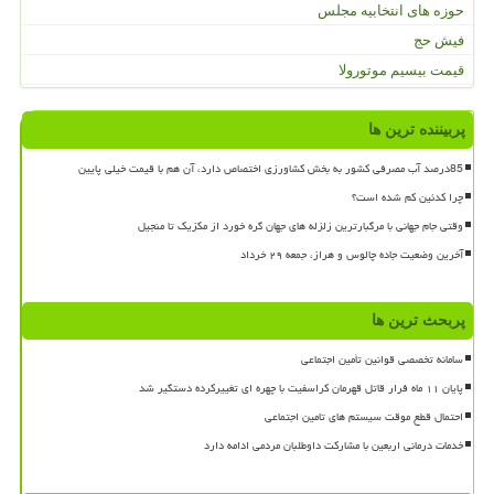
حوزه های انتخابیه مجلس
فیش حج
قیمت بیسیم موتورولا
پربیننده ترین ها
85درصد آب مصرفی کشور به بخش کشاورزی اختصاص دارد، آن هم با قیمت خیلی پایین
چرا کدئین کم شده است؟
وقتی جام جهانی با مرگبارترین زلزله های جهان گره خورد از مکزیک تا منجیل
آخرین وضعیت جاده چالوس و هراز، جمعه ۲۹ خرداد
پربحث ترین ها
سامانه تخصصی قوانین تأمین اجتماعی
پایان ۱۱ ماه فرار قاتل قهرمان کراسفیت با چهره ای تغییرکرده دستگیر شد
احتمال قطع موقت سیستم های تامین اجتماعی
خدمات درمانی اربعین با مشارکت داوطلبان مردمی ادامه دارد