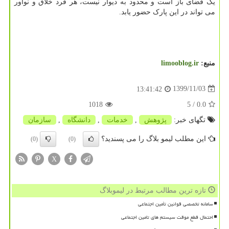
یک فضای باز است و محدود به دیوار نیست، هر فرد خلاق و نوآور
می تواند در این پارک حضور یابد.
منبع:
limooblog.ir
1399/11/03
13:41:42
1018
/ 5
0.0
تگهای خبر:
پژوهش
,
خدمات
,
دانشگاه
,
سازمان
این مطلب لیمو بلاگ را می پسندید؟
(0)
(0)
X
تازه ترین مطالب مرتبط در لیموبلاگ
سامانه تخصصی قوانین تأمین اجتماعی
احتمال قطع موقت سیستم های تامین اجتماعی