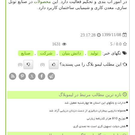
در امور آب بندی و تحکیم فعالیت دارد. این
محصولات
در صنایع تونل
سازی، معدن کاری و شیمیایی ساختمان کاربرد دارد.
1399/11/08
23:17:28
1631
/ 5
0.0
تگهای خبر:
تولید
,
دانش بنیان
,
شركت
,
صنایع
این مطلب لیمو بلاگ را می پسندید؟
(0)
(0)
X
تازه ترین مطالب مرتبط در لیموبلاگ
ادارات و بانکهای این استان ها چهارشنبه تعطیل شد
محموله دارویی بیماران دیالیزی از دست دزدان دریایی آزاد شد
توزیع 910 هزار گذرنامه زیارتی
نقش دولت تسهیل گری است نه تصدی گری