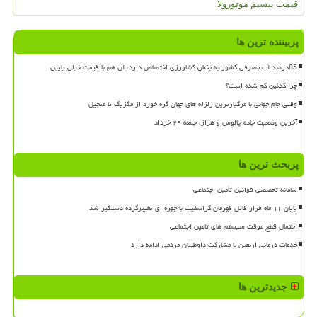
قیمت بیسیم موتورولا
پربیننده ترین ها
85درصد آب مصرفی کشور به بخش کشاورزی اختصاص دارد، آن هم با قیمت خیلی پایین
چرا کدئین کم شده است؟
وقتی جام جهانی با مرگبارترین زلزله های جهان گره خورد از مکزیک تا منجیل
آخرین وضعیت جاده چالوس و هراز، جمعه ۲۹ خرداد
پربحث ترین ها
سامانه تخصصی قوانین تأمین اجتماعی
پایان ۱۱ ماه فرار قاتل قهرمان کراسفیت با چهره ای تغییرکرده دستگیر شد
احتمال قطع موقت سیستم های تامین اجتماعی
خدمات درمانی اربعین با مشارکت داوطلبان مردمی ادامه دارد
جدیدترین ها