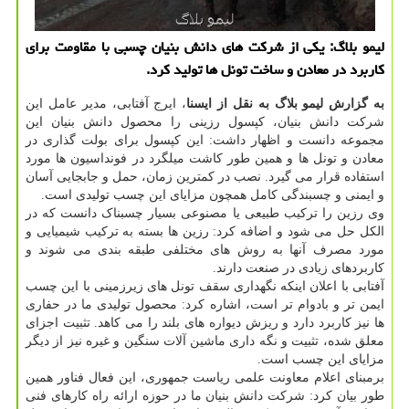
لیمو بلاگ: یکی از شرکت های دانش بنیان چسبی با مقاومت برای
کاربرد در معادن و ساخت تونل ها تولید کرد.
به گزارش لیمو بلاگ به نقل از ایسنا
، ایرج آفتابی، مدیر عامل این
شرکت دانش بنیان، کپسول رزینی را محصول دانش بنیان این
مجموعه دانست و اظهار داشت: این کپسول برای بولت گذاری در
معادن و تونل‎ ها و همین طور کاشت میلگرد در فونداسیون ها مورد
استفاده قرار می گیرد. نصب در کمترین زمان، حمل و جابجایی آسان
و ایمنی و چسبندگی کامل همچون مزایای این چسب تولیدی است.
وی رزین را ترکیب طبیعی یا مصنوعی بسیار چسبناک دانست که در
الکل حل می شود و اضافه کرد: رزین ها بسته به ترکیب شیمیایی و
مورد مصرف آنها به روش های مختلفی طبقه بندی می شوند و
کاربردهای زیادی در صنعت دارند.
آفتابی با اعلان اینکه نگهداری سقف تونل های زیرزمینی با این چسب
ایمن تر و بادوام تر است، اشاره کرد: محصول تولیدی ما در حفاری
ها نیز کاربرد دارد و ریزش دیواره های بلند را می کاهد. تثبیت اجزای
معلق شده، تثبیت و نگه داری ماشین آلات سنگین و غیره نیز از دیگر
مزایای این چسب است.
برمبنای اعلام معاونت علمی ریاست جمهوری، این فعال فناور همین
طور بیان کرد: شرکت دانش بنیان ما در حوزه ارائه راه کارهای فنی