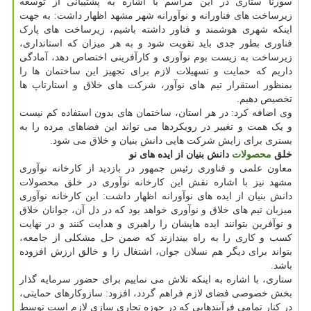
سورنا ستاری در این مراسم با اشاره به پشتیبانی از توسعه
زیرساخت های فناورانه و نوآورانه شهر مشهد اظهار داشت: به جهت
اینکه شهری هوشمند و فناور داشته باشیم، زیرساخت های پارک
فناوری بطور جدی باید تقویت شود و به هر میزان که استانداری،
زیرساخت به زیست بوم نوآوری و کارآفرینی اختصاص دهد، آمادگی
داریم که حمایت و تسهیلات لازم برای تجهیز این ساختمان ها را
بمنظور استقرار تیم های نوآور، شرکت های خلاق و استارتاپ ها
تخصیص دهیم.
وی اضافه کرد: در هر استان، ساختمان های بدون استفاده کم نیست
و یک همت و تغییر در رویکردها می تواند این فضاهای مرده را به
بستری برای زایش شرکت هایی دانش بنیان و خلاق می شود.
خلق
محصولات
دانش بنیان از ایده های نو
معاون علمی و فناوری رئیس جمهور در بازدید از کارخانه نوآوری
مشهد نیز با اشاره نقش این کارخانه نوآوری در خلق محصولات
دانش بنیان از ایده های نوآورانه اظهار داشت: این کارخانه نوآوری
میزبان تیم های خلاق و نوآوری خواهد بود که در دل آن، جوانان خلاق
و نوآفرین بتوانند ایده هایشان را راهبری و هدایت کنند و در نهایت
کسب و کاری را به راه بیندازند که ضمن حل مشکلی از جامعه،
بتواند برای دیگر هم نسلان جوان، اشتغال زا و خالق ارزش افزوده
باشد.
ستاری، با اشاره به اینکه تلاش می نماییم برای حضور سرمایه گذار
بخش خصوصی فضای لازم فراهم گردد، افزود: سازوکارهای حمایتی،
در کنار تمامی فرآیندهایی که در حوزه تجاری سازی لازم است توسط