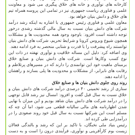
کارخانه های نوآوری و خانه های خلاق پیگیری می شود و معاونت
علمی و فناوری ریاست جمهوری نیز در تمامی این پروسه همراه تیم
های خلاق و دانش بنیان خواهد بود.
معاون علمی و فناوری رئیس جمهوری با اشاره به اینکه رشد درآمد
شرکت های دانش بنیان نسبت به سال مالی گذشته رشدی درخور
توجه داشته است افزود: باوجود وجود همه محدودیت ها و مشکلات
همچون شیوع ویروس کرونا و شرایط تحریم، شرکت های دانش بنیان
توانستند راه پیشرفت را با قدرت و شتابی منحصر به فرد ادامه دهند.
وی اضافه کرد: دلیل این مساله خلاقیت و نوآوری نهفته در ذات این
نوع کسب وکارها است. شرکت های دانش بنیان و صنایع خلاق
برمبنای ماهیت خود این توانمندی را دارند که در مسیرهای پرتلاطم و
رقابت های نابرابر، از مشکلات و محدودیت ها پلی بسازند و راهشان
را ادامه دهند.
روند روی جلوی دانش بنیان ها و صنایع خلاق
ستاری از رشد تخمینی ۴۰ درصدی درآمد شرکت های دانش بنیان و
خلاق نسبت به سال قبل گفت و افزود: امسال نیز رشد قابل توجهی
را در درآمد شرکت های دانش بنیان شاهد بودیم و این میزان با نهایی
شدن اظهارنامه های مالی سالیانه قطعی می شود، اما آن چه که
مسلم است این شرکتها نسبت به سال قبل خود روند صعودی را در
درآمدزایی طی کرده اند.
رئیس بنیاد ملی نخبگان، با تاکید بر این که رشد و بالندگی فعالان
زیست بوم کارآفرینی و نوآوری، فرآیندی درون زا است و به دست