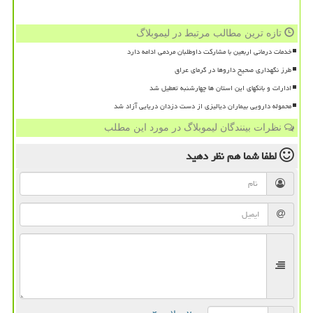
تازه ترین مطالب مرتبط در لیموبلاگ
خدمات درمانی اربعین با مشارکت داوطلبان مردمی ادامه دارد
طرز نگهداری صحیح داروها در گرمای عراق
ادارات و بانکهای این استان ها چهارشنبه تعطیل شد
محموله دارویی بیماران دیالیزی از دست دزدان دریایی آزاد شد
نظرات بینندگان لیموبلاگ در مورد این مطلب
لطفا شما هم
نظر دهید