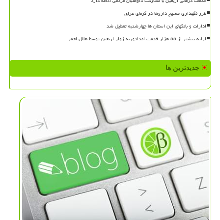
خدمات درمانی اربعین با مشارکت داوطلبان مردمی ادامه دارد
طرز نگهداری صحیح داروها در گرمای عراق
ادارات و بانکهای این استان ها چهارشنبه تعطیل شد
ارایه بیشتر از 55 هزار خدمت امدادی به زوار اربعین توسط هلال احمر
جدیدترین ها