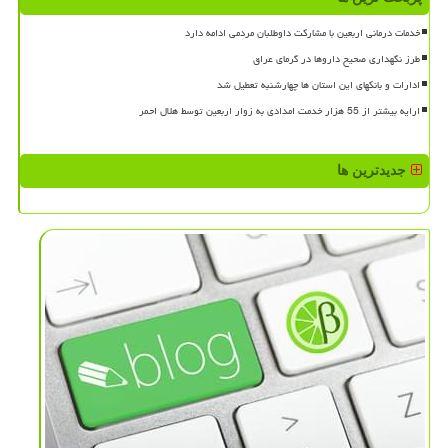
خدمات درمانی اربعین با مشارکت داوطلبان مردمی ادامه دارد
طرز نگهداری صحیح داروها در گرمای عراق
ادارات و بانکهای این استان ها چهارشنبه تعطیل شد
ارایه بیشتر از 55 هزار خدمت امدادی به زوار اربعین توسط هلال احمر
جدیدترین ها