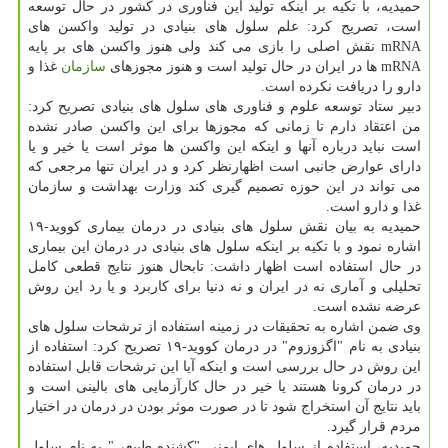
حمیدیه، با تکیه بر اینکه تولید این فناوری در کشور در حال توسعه
است، تصریح کرد: علم سلول های بنیادی در تولید واکسن های
mRNA نقش اصلی را بازی می کند ولی هنوز واکسن های بر پایه
mRNA ها در ایران در حال تولید است و هنوز مجوزهای
سازمان
غذا و
دارو را دریافت نکرده است.
دبیر ستاد توسعه علوم و فناوری های سلول های بنیادی تصریح کرد:
من اعتقاد دارم تا زمانی که مجوزها برای این واکسن صادر نشده
است نباید درباره آنها و اینکه این واکسن ها موثر است یا خیر و یا
دارای عوارض جانبی است اظهارنظر کرد و در ایران تنها مرجعی که
می تواند در این حوزه تصمیم گیری کند وزارت بهداشت و سازمان
غذا و دارو است.
حمیدیه به بیان نقش سلول های بنیادی در درمان بیماری کووید-۱۹
اشاره نمود و با تکیه بر اینکه سلول های بنیادی در درمان این بیماری
در حال استفاده است اظهار داشت: تابحال هنوز نتایج قطعی کامل
تحلیلی و آماری نه در ایران و نه دنیا برای کاربرد و یا رد این روش
عرضه نشده است.
وی ضمن اشاره به تحقیقات در زمینه استفاده از ترشحات سلول های
بنیادی به نام "اگزوزوم" در درمان کووید-۱۹ تصریح کرد: استفاده از
این روش در حال بررسی است و اینکه آیا این ترشحات قابل استفاده
در درمان کرونا هستند یا خیر در حال کارآزمایی های بالینی است و
باید نتایج آن استخراج شود تا در صورت موثر بودن در درمان در اختیار
مردم قرار گیرد.
حمیدیه، استفاده از سلول های ایمنی "کشنده طبیعی" به نام سلول