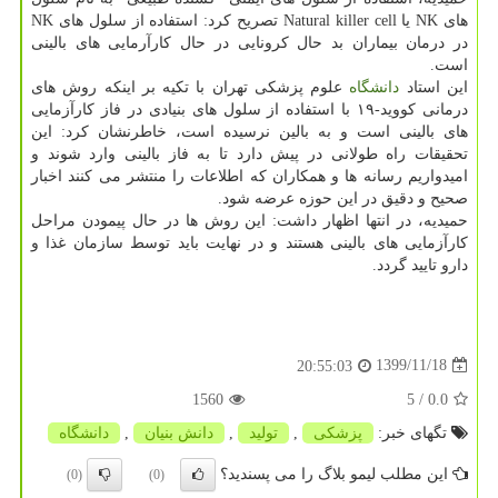
های NK یا Natural killer cell تصریح کرد: استفاده از سلول های NK
در درمان بیماران بد حال کرونایی در حال کارآرمایی های بالینی
است.
این استاد
دانشگاه
علوم پزشکی تهران با تکیه بر اینکه روش های
درمانی کووید-۱۹ با استفاده از سلول های بنیادی در فاز کارآزمایی
های بالینی است و به بالین نرسیده است، خاطرنشان کرد: این
تحقیقات راه طولانی در پیش دارد تا به فاز بالینی وارد شوند و
امیدواریم رسانه ها و همکاران که اطلاعات را منتشر می کنند اخبار
صحیح و دقیق در این حوزه عرضه شود.
حمیدیه، در انتها اظهار داشت: این روش ها در حال پیمودن مراحل
کارآزمایی های بالینی هستند و در نهایت باید توسط سازمان غذا و
دارو تایید گردد.
1399/11/18
20:55:03
1560
/ 5
0.0
تگهای خبر:
پزشكی
,
تولید
,
دانش بنیان
,
دانشگاه
این مطلب لیمو بلاگ را می پسندید؟
(0)
(0)