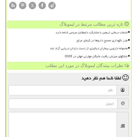
X
تازه ترین مطالب مرتبط در لیموبلاگ
خدمات درمانی اربعین با مشارکت داوطلبان مردمی ادامه دارد
طرز نگهداری صحیح داروها در گرمای عراق
محموله دارویی بیماران دیالیزی از دست دزدان دریایی آزاد شد
شانگهای میزبان رقابت نخبگان مهارتی جهان در 2026
نظرات بینندگان لیموبلاگ در مورد این مطلب
لطفا شما هم
نظر دهید