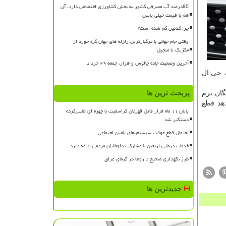
85درصد آب مصرفی کشور به بخش کشاورزی اختصاص دارد، آن
هم با قیمت خیلی پایین
چرا کدئین کم شده است؟
وقتی جام جهانی با مرگبارترین زلزله های جهان گره خورد از
مکزیک تا منجیل
آخرین وضعیت جاده چالوس و هراز، جمعه ۲۹ خرداد
جی ال ای، جی ال
گان نرم
پربحث ترین ها
ز نشان میدهد قطع
پایان ۱۱ ماه فرار قاتل قهرمان کراسفیت با چهره ای تغییرکرده
دستگیر شد
احتمال قطع موقت سیستم های تامین اجتماعی
خدمات درمانی اربعین با مشارکت داوطلبان مردمی ادامه دارد
طرز نگهداری صحیح داروها در گرمای عراق
جدیدترین ها