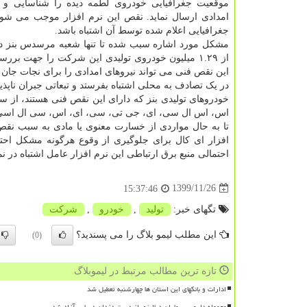
موقعیت جغرافیایی خودروی لطمه دیده را شناسایی و ب
امدادی ارسال نماید. نقص این نرم افزار موجب می شو
جغرافیایی اعلام شده توسط آن اشتباه باشد.
مشکل مورد اشاره سبب شده تا تنها شعبه مرسدس بنز در
از ۱.۲۹ میلیون خودروی تولیدی این شرکت را جهت بررس
این نقص فنی می تواند نیروهای امدادی را برای نجات جان 
در یک تصادف به محلی اشتباه بفرستد و تبعاتی جبران ناپذیر
اس، اس ال سی، ای، جی تی، سی، ای، اس، سی ال اسی،
تا به حال مواردی از خسارت معنوی یا مادی به سبب نقص 
احتمالی منبع برق ارتباطی این نرم افزار عامل اشتباه در
1399/11/26
15:37:46
تگهای خبر:
تولید
,
خودرو
,
شركت
این مطلب لیمو بلاگ را می پسندید؟
(0)
تازه ترین مطالب مرتبط در لیموبلاگ
ادارات و بانکهای این استان ها چهارشنبه تعطیل شد
محموله دارویی بیماران دیالیزی از دست دزدان دریایی آزاد شد