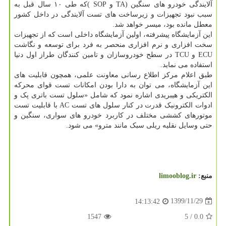
آلایندگی خودرو های سنگین (TA و SOP )که طی ۱۰ سال قبل به
سبب نبود تجهیزات و زیرساخت های تست آلایندگی در داخل کشور
معطل مانده بود، میسر خواهد شد.
این آزمایشگاه پیشرفته، اولین آزمایشگاه داخلی است که از تجهیزات
سخت افزاری و نرم افزاری منحصر به فرد برای توسعه و نگاشت
ECU و TCU در سطح خودروسازان و تامین کنندگان طراز اول دنیا
استفاده می نماید.
طبق اعلام مرکز اطلاع رسانی معاونت علمی، همچون قابلیت های
این آزمایشگاه، می توان به دارا بودن امکانات تست قوای محرکه
الکتریکی و هیبریدی اشاره نمود که شامل «سلول تست باتری پک و
ادوات الکترونیک قدرت در کنار سلول های تست AC با قابلیت تست
موتورهای کششی مختلف در کاربرد خودرو های سواری، سنگین و
حتی وسایل نقلیه ریلی سبک مانند مترو» می شود.
منبع:
limooblog.ir
1399/11/29
14:13:42
1547
/ 5
0.0