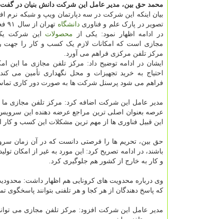
محمد حق بین، مدیر عامل این شرکت دانش بنیان در گفت 
بیان اینکه این شرکت در سه دپارتمان ویپ و شبکه نرم اف
تصویر در پارک علم و فناوری
دانشگاه
تهران
در ادامه اظهار نمود: یکی از
محصولات
این شرکت یک 
مجازی است که امکانات لازم یک کسب و کار را جهت را
مرکز تلفن مرکزی فراهم می آورد.
ایشان در ادامه توضیح داد: مرکز تلفن مجازی ما این امک
احتیاج به خرید تجهیزات و محل نگهداری تأمین می کند 
فراهم می شود پرسنل شرکت ها به صورت دور کاری تماس
عرصه بعنوان اصلی ترین مراجع عرضه دهنده این سرویس نقش
این قبیل فناوری ها از مهم ترین مشکلات این کسب و کار 
حق بین، تحریم ها را فرصتی دانست که در آن زمان سر
باشند، در ادامه تصریح کرد: این مورد به غیر از امکان ت
و کار به خارج از کشور هم جلوگیری کرد.
وی درباره محدویت های کرونایی هم اظهار داشت: محدودیت 
که پاسخ دهندگان از هر کجا و هر تلفنی بتوانند پاسخگوی ت
مدیر عامل این شرکت افزود: مرکز تلفن مجازی می تواند 