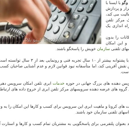
وگو
با ایسنا با
زار و پردازش
 از سال ۹۱ فعالیت می کند،
مرکز تلفن
ه اندازی یک
انات را بدون
و این امکان
های تلفنی
سازمان
خویش را پاسخگو باشند.
مدیر عامل این شرکت اضافه کرد: مرکز تلفن مجازی ما با پشتوانه بیشتر از ۱۰ سال تجربه فنی و 
 آفرینی کند، اما متأسفانه نبود قوانین لازم و عدم آشنایی صاحبان کسب و
است.
ویس دهنده های بزرگ جهانی در حوزه
خدمات
ابری تلفن امکان سرویس دهی 
ولید گروه های عرضه دهنده سرویسهای مرکز تلفن ابری از خروج داده های ارتب
های کرونا و ماهیت ابری این سرویس برای کسب و کارها این امکان را به وج
ماسهای تلفنی سازمان خود باشند.
بعنوان پلتفرمی برای پاسخگویی به مشتریان تمام کسب و کارها و استارت آ