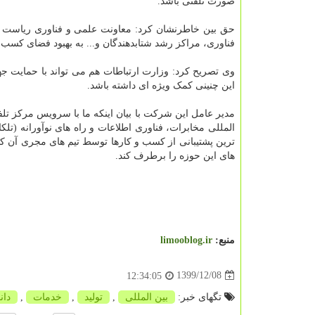
صورت تلفنی باشد.
حق بین خاطرنشان کرد: معاونت علمی و فناوری ریاست ج
فناوری، مراکز رشد شتابدهندگان و... به بهبود فضای کسب 
وی تصریح کرد: وزارت ارتباطات هم می تواند با حمایت 
این چنینی کمک ویژه ای داشته باشد.
مدیر عامل این شرکت با بیان اینکه ما با سرویس مرکز تل
ترین پشتیبانی از کسب و کارها توسط تیم های مجری آن ک
های این حوزه را برطرف کند.
منبع:
limooblog.ir
1399/12/08
12:34:05
تگهای خبر:
بین المللی
,
تولید
,
خدمات
,
دان