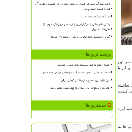
85درصد آب مصرفی کشور به بخش کشاورزی اختصاص دارد، آن
هم با قیمت خیلی پایین
چرا کدئین کم شده است؟
وقتی جام جهانی با مرگبارترین زلزله های جهان گره خورد از
مکزیک تا منجیل
آخرین وضعیت جاده چالوس و هراز، جمعه ۲۹ خرداد
پربحث ترین ها
رونمایی بعد از ۳ سال توانسته است در این
احتمال قطع موقت سیستم های تامین اجتماعی
 کار با
خدمات درمانی اربعین با مشارکت داوطلبان مردمی ادامه دارد
طرز نگهداری صحیح داروها در گرمای عراق
نداشته
ادارات و بانکهای این استان ها چهارشنبه تعطیل شد
اطی کسب
جدیدترین ها
ود آورد
پ ها به