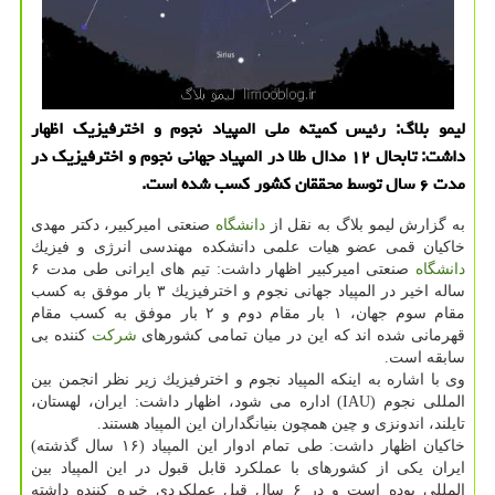
لیمو بلاگ: رئیس كمیته ملی المپیاد نجوم و اخترفیزیك اظهار
داشت: تابحال ۱۲ مدال طلا در المپیاد جهانی نجوم و اخترفیزیك در
مدت ۶ سال توسط محققان كشور كسب شده است.
به گزارش لیمو بلاگ به نقل از
دانشگاه
صنعتی امیركبیر، دكتر مهدی
خاكیان قمی عضو هیات علمی دانشكده مهندسی انرژی و فیزیك
دانشگاه
صنعتی امیركبیر اظهار داشت: تیم های ایرانی طی مدت ۶
ساله اخیر در المپیاد جهانی نجوم و اخترفیزیك ۳ بار موفق به كسب
مقام سوم جهان، ۱ بار مقام دوم و ۲ بار موفق به كسب مقام
قهرمانی شده اند كه این در میان تمامی كشورهای
شركت
كننده بی
سابقه است.
وی با اشاره به اینكه المپیاد نجوم و اخترفیزیك زیر نظر انجمن بین
المللی نجوم (IAU) اداره می شود، اظهار داشت: ایران، لهستان،
تایلند، اندونزی و چین همچون بنیانگداران این المپیاد هستند.
خاكیان اظهار داشت: طی تمام ادوار این المپیاد (۱۶ سال گذشته)
ایران یكی از كشورهای با عملكرد قابل قبول در این المپیاد بین
المللی بوده است و در ۶ سال قبل عملكردی خیره كننده داشته