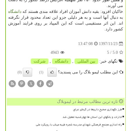
می آورند.
خاكیان افزود: بقیه دانش آموزان افراد علاقه مندی هستند كه
دانشگاه
به دنبال آنها است و به هر دلیلی جزو این تعداد محدود قرار نگرفته
اند. این اثر مستقیمی است كه این المپیاد بر روی فرایند آموزش
كشور دارد.
1397/11/23
13:47:08
4943
/ 5
5.0
تگهای خبر:
بین المللی
,
دانشگاه
,
شركت
این مطلب لیمو بلاگ را می پسندید؟
(0)
(1)
X
تازه ترین مطالب مرتبط در لیموبلاگ
طرز نگهداری صحیح داروها در گرمای عراق
ادارات و بانکهای این استان ها چهارشنبه تعطیل شد
راه اندازی مجتمع فرهنگی شهدای مدرسه شجره طیبه میناب با رویکرد ملی