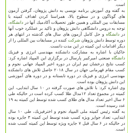
است.
به گفته وی آموزش برنامه نویسی به دانش پژوهان، گرفتن آزمون
های گوناگون و در سطوح بالا، همراستا كردن اهداف كمیته با
مسابقات بین المللی و همین طور تحصیلات آكادمیك آنها در
دانشگاه
،
توجه به دروس دانشگاهی دانش پژوهان و تاكید بر عملكرد خوب آنها
در
دانشگاه
و حل كامل آزمون های سال های گذشته در انتهای هر
دوره توسط دانش پژوهان
شركت
كننده در مسابقات بین المللی را از
دیگر اقدامات این كمیته در این مدت دانست.
خاكیان با اشاره به مشاركت دانشكده مهندسی انرژی و فیزیك
دانشگاه
صنعتی امیركبیر پارسال در برگزاری این المپیاد اشاره كرد:
كسب نتایج درخشان تیم ایران در دوره اخیر المپیاد جهانی نجوم و
كسب مقام قهرمانی جهان در سال ۲۰۱۸ حاصل تلاش های دانشكده
مهندسی انرژی و فیزیك در دوره تابستانه و در دوره های آموزشی
این دانش پژوهان بوده است.
وی اشاره كرد: با تلاش های صورت گرفته در ۱۰ سال ابتدایی، این
كمیته در مجموع تعداد ۱۲مدال طلا كسب كرده است در حالیكه طی
۶ سال اخیر تعداد مدال های طلای كسب شده توسط این كمیته به ۱۹
عدد رسیده است.
به گفته رئیس كمیته ملی المپیاد نجوم و اخترفیزیك، طی ۱۰ سال
ابتدایی، تعداد جوایز ویژه كسب شده توسط این كمیته ۳ جایزه بوده
در حالیكه در ۶ سال قبل ۷ جایزه ویژه توسط این كمیته كسب شده
است.