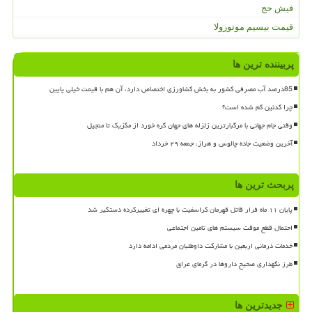
فیش حج
قیمت بیسیم موتورولا
پربیننده ترین ها
85درصد آب مصرفی کشور به بخش کشاورزی اختصاص دارد، آن هم با قیمت خیلی پایین
چرا کدئین کم شده است؟
وقتی جام جهانی با مرگبارترین زلزله های جهان گره خورد از مکزیک تا منجیل
آخرین وضعیت جاده چالوس و هراز، جمعه ۲۹ خرداد
پربحث ترین ها
پایان ۱۱ ماه فرار قاتل قهرمان کراسفیت با چهره ای تغییرکرده دستگیر شد
احتمال قطع موقت سیستم های تامین اجتماعی
خدمات درمانی اربعین با مشارکت داوطلبان مردمی ادامه دارد
طرز نگهداری صحیح داروها در گرمای عراق
جدیدترین ها