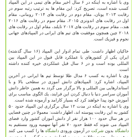
وی با اشاره به اینكه در ۶ سال اخیر مقام های تیمی در این المپیاد
كسب شده است، تصریح كرد: این مقام ها به ترتیب رتبه سوم در
رقابت ۲۰۱۳ یونان، مقام دوم در رقابت های ۲۰۱۴ رومانی، مقام
اول در رقابت های اندونزی ۲۰۱۵، مقام سوم در رقابت های ۲۰۱۶
هند،، مقام سوم در رقابت های ۲۰۱۷ تایلند، مقام اول در رقابت های
۲۰۱۸ چین همچون موفقیت های تیم های ایرانی در المپیادهای جهانی
نجوم و فیزیك است.
خاكیان اظهار داشت: طی تمام ادوار این المپیاد (۱۶ سال گذشته)
ایران یكی از كشورهای با عملكرد قابل قبول در این المپیاد بین
المللی بوده است و در ۶ سال قبل عملكردی خیره كننده داشته
است.
وی با اشاره به كسب ۶ مدال طلا توسط تیم ها ایرانی در آخرین
المپیاد، اشاره كرد: المپیادهای دانش آموزی در سطحی بالا و با
استاندارهایی بین المللی و بالا برگزار می گردد به همین خاطر دانش
آموزان سراسر دنیا با دنبال كردن این فرایند، یك الگوی مناسب برای
آموزش خود پیدا خواهند كرد كه بسیار كارامد و آزموده شده است.
وی با اشاره به اینكه در مدت ۱۲ سال برگزاری این المپیاد حدود ۵۰
كشور به این رقابت پیوسته اند، اظهار داشت: معمولا در چنین فضایی
در هر سال حدود ۱۰۰ هزار نفر از دانش آموزان كشور وارد فضای
المپیاد می شوند كه فقط حدود ۷۰ نفر آنها سهمیه ورود مستقیم به
دانشگاه
بدون
شركت
در آزمون ورودی
دانشگاه
ها را كسب می كنند
و همین طور حدود ۲۵۰ نفر سهمیه افزایش درصد كنكور را به دست