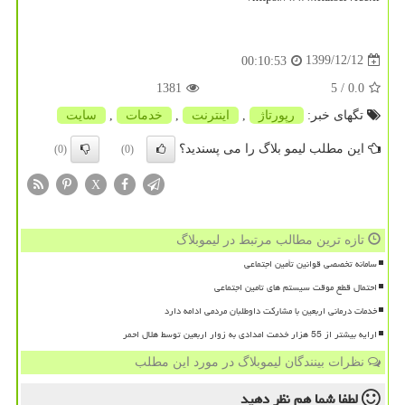
1399/12/12
00:10:53
1381
/ 5
0.0
تگهای خبر:
رپورتاژ
,
اینترنت
,
خدمات
,
سایت
این مطلب لیمو بلاگ را می پسندید؟
(0)
(0)
X
تازه ترین مطالب مرتبط در لیموبلاگ
سامانه تخصصی قوانین تأمین اجتماعی
احتمال قطع موقت سیستم های تامین اجتماعی
خدمات درمانی اربعین با مشارکت داوطلبان مردمی ادامه دارد
ارایه بیشتر از 55 هزار خدمت امدادی به زوار اربعین توسط هلال احمر
نظرات بینندگان لیموبلاگ در مورد این مطلب
لطفا شما هم
نظر دهید