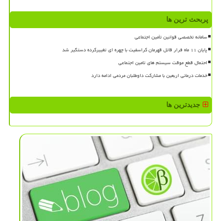
پربحث ترین ها
سامانه تخصصی قوانین تأمین اجتماعی
پایان ۱۱ ماه فرار قاتل قهرمان کراسفیت با چهره ای تغییرکرده دستگیر شد
احتمال قطع موقت سیستم های تامین اجتماعی
خدمات درمانی اربعین با مشارکت داوطلبان مردمی ادامه دارد
جدیدترین ها