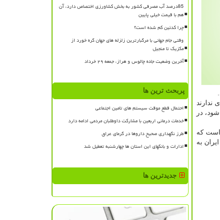
85درصد آب مصرفی کشور به بخش کشاورزی اختصاص دارد، آن
هم با قیمت خیلی پایین
چرا کدئین کم شده است؟
وقتی جام جهانی با مرگبارترین زلزله های جهان گره خورد از
مکزیک تا منجیل
آخرین وضعیت جاده چالوس و هراز، جمعه ۲۹ خرداد
پربحث ترین ها
 ندارند
احتمال قطع موقت سیستم های تامین اجتماعی
شود، در
خدمات درمانی اربعین با مشارکت داوطلبان مردمی ادامه دارد
ف دارویی برای درمان بیماری کووید-۱۹ اعلام شده است که
طرز نگهداری صحیح داروها در گرمای عراق
یران به
ادارات و بانکهای این استان ها چهارشنبه تعطیل شد
جدیدترین ها