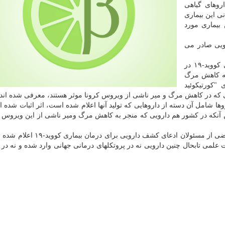
اروهای گیاهی
نی این بیماری
 بیماری مورد
رویی صادر می
قانعی اظهار نمود: ولی آنچه که بعنوان دارو برای بیماری کووید-۱۹ در
ر ICU بیمارستان ها به کاهش مرگ
شود. بر این اساس تابحال ۳ داروی "کورتیکوئید
یی که در کاهش مرگ و میر ناشی از ویروس کرونا موثر هستند، معرفی شده اند.
وها شامل آن دسته از داروهایی که تولید آنها اعلام شده است، اثر اثبات شده ای
من آنکه در کشور هم دارویی که منجر به کاهش مرگ ومیر ناشی از این ویروس 
به گزارش لیمو بلاگ به نقل از ایسنا، به تازگی از جانب بعضی از مسئولان ادعای کش
علمی تابحال چنین دارویی نه در پروتکلهای درمانی جهانی وارد شده و نه در ا