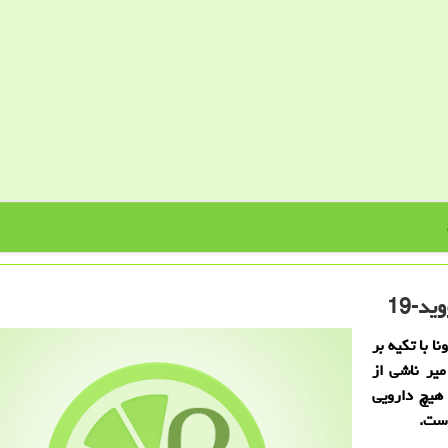
د-19
ا با تکیه بر
یر ناشی از
 هیچ دارویی
است.