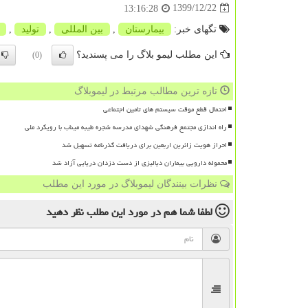
1399/12/22
13:16:28
تگهای خبر:
بیمارستان
,
بین المللی
,
تولید
,
این مطلب لیمو بلاگ را می پسندید؟
(0)
تازه ترین مطالب مرتبط در لیموبلاگ
احتمال قطع موقت سیستم های تامین اجتماعی
راه اندازی مجتمع فرهنگی شهدای مدرسه شجره طیبه میناب با رویکرد ملی
احراز هویت زائرین اربعین برای دریافت گذرنامه تسهیل شد
محموله دارویی بیماران دیالیزی از دست دزدان دریایی آزاد شد
نظرات بینندگان لیموبلاگ در مورد این مطلب
لطفا شما هم
در مورد این مطلب
نظر دهید