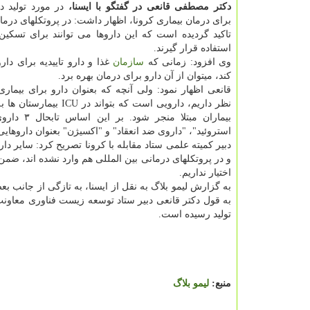
دکتر مصطفی قانعی در گفتگو با ایسنا،
در مورد تولید د
برای درمان بیماری کرونا، اظهار داشت: در پروتکلهای درما
تاکید گردیده است که این داروها می توانند برای تسکین
استفاده قرار گیرند.
وی افزود: زمانی که
سازمان
غذا و دارو تاییدیه برای دا
کند، میتوان از آن دارو برای درمان بهره برد.
نظر داریم، دارویی است که بتواند د
بیماران مبتلا منجر 
استروئید"، "داروی ضد انعقاد" و "اکسیژن" بعنوان داروها
دبیر کمیته علمی ستاد مقابله با کرونا تصریح کرد: سایر دار
و در پروتکلهای درمانی بین المللی هم وارد نشده اند، ض
اختیار نداریم.
به قول دکتر قانعی دبیر ستاد توسعه زیست فناوری معاونت 
تولید رسیده است.
منبع:
لیمو بلاگ