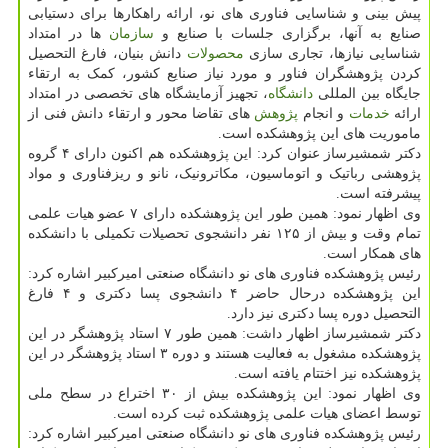
پیش بینی و شناسایی فناوری های نو، ارائه راهکارها برای دستیابی
صنایع به آنها، برگزاری جلسات با صنایع و
سازمان
ها در امتداد
شناسایی نیازها، تجاری سازی
محصولات
دانش بنیان، فارغ التحصیل
کردن پژوهشگران فناور و مورد نیاز صنایع کشور، کمک به ارتقاء
جایگاه بین المللی
دانشگاه
، تجهیز آزمایشگاه های تخصصی در امتداد
ارائه
خدمات
و انجام
پژوهش
های تقاضا محور و ارتقاء دانش فنی از
ماموریت های این پژوهشکده است.
دکتر شمشیرساز عنوان کرد: این پژوهشکده هم اکنون دارای ۴ گروه
پژوهشی رباتیک و اتوماسیون، مکاترونیک، نانو و ریزفناوری و مواد
پیشرفته است.
وی اظهار نمود: همین طور این پژوهشکده دارای ۷ عضو هیات علمی
تمام وقت و بیش از ۱۲۵ نفر دانشجوی تحصیلات تکمیلی با دانشکده
های همکار است.
رئیس پژوهشکده فناوری های نو دانشگاه صنعتی امیرکبیر اشاره کرد:
این پژوهشکده درحال حاضر ۴ دانشجوی پسا دکتری و ۴ فارغ
التحصیل دوره پسا دکتری نیز دارد.
دکتر شمشیرساز اظهار داشت: همین طور ۷ استاد پژوهشگر در این
پژوهشکده مشغول به فعالیت هستند و دوره ۳ استاد پژوهشگر در این
پژوهشکده نیز اختتام یافته است.
وی اظهار نمود: این پژوهشکده بیش از ۳۰ اختراع در سطح ملی
توسط اعضای هیات علمی پژوهشکده ثبت کرده است.
رئیس پژوهشکده فناوری های نو دانشگاه صنعتی امیرکبیر اشاره کرد: