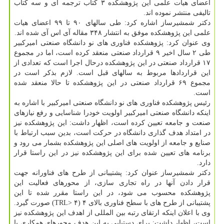
اعضای هیات علمی این پژوهشکده ۳ کتاب ترجمه ای و سه کتاب
تالیفی منتشر نموده اند.
دکتر شمشیرساز اشاره کرد: طی سالهای ۹۰ تا ۹۹ اعضای هیات
علمی این پژوهشکده موفق به انتشار ۳۴۸ مقاله آی اس آی شده اند.
وی عنوان کرد: پژوهشکده فناوری های نو دانشگاه صنعتی امیرکبیر
طی ۲ سال اخیر ۹ قرارداد صنعتی منعقد کرده است، اما در مجموع
۱۷ قرارداد صنعتی در این پژوهشکده درحال اجرا است که تعدادی از
این قراردادها مربوط به سالهای قبل است. لازم بذکر است در
مجموع ۶۹ قرارداد صنعتی در این پژوهشکده تا حالا منعقد شده
است.
رئیس پژوهشکده فناوری های نو دانشگاه صنعتی امیرکبیر با اشاره به
اینکه دانشگاه صنعتی امیرکبیر اولویت خودرا شناسایی و رفع نیازهای
صنعت و جامعه تعیین کرده است، اظهار داشت: این پژوهشکده نیز
در امتداد هدف گذاری دانشگاه در حرکت است، بدین سبب ارتباط با
صنایع و جامعه از اولویت های اصلی این پژوهشکده بشمار می رود و
برنامه های تعیین شده برای این پژوهشکده نیز در این راستا قرار
دارد.
دکتر شمشیرساز عنوان کرد: پشتیبانی از طرح های فناورانه جهت
قرار دادن آنها در راه تجاری سازی، از محورهای فعالیت این
پژوهشکده محسوب می شود، در این راستا مقرر شده تا این
پشتیبانی از طرح های با سطح فناوری بالای ۴ (TRL> ۴) صورت گیرد.
وی با اعلان اینکه ارتقای رتبه بین المللی از اهدف این پژوهشکده نیز
است، اظهار داشت: برای دستیابی به این هدف محورهای همکاری با