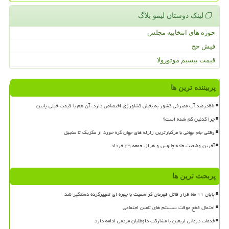
لینک دوستان لیمو بلاگ
حوزه های انتخابیه مجلس
فیش حج
قیمت بیسیم موتورولا
پربیننده ترین ها
85درصد آب مصرفی کشور به بخش کشاورزی اختصاص دارد، آن هم با قیمت خیلی پایین
چرا کدئین کم شده است؟
وقتی جام جهانی با مرگبارترین زلزله های جهان گره خورد از مکزیک تا منجیل
آخرین وضعیت جاده چالوس و هراز، جمعه ۲۹ خرداد
پربحث ترین ها
پایان ۱۱ ماه فرار قاتل قهرمان کراسفیت با چهره ای تغییرکرده دستگیر شد
احتمال قطع موقت سیستم های تامین اجتماعی
خدمات درمانی اربعین با مشارکت داوطلبان مردمی ادامه دارد