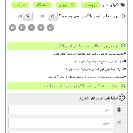
تگهای خبر:
پژوهش
,
تكنولوژی
,
دانشگاه
,
شركت
این مطلب لیمو بلاگ را می پسندید؟
(0)
(0)
X
تازه ترین مطالب مرتبط در لیموبلاگ
خدمات درمانی اربعین با مشارکت داوطلبان مردمی ادامه دارد
طرز نگهداری صحیح داروها در گرمای عراق
ادارات و بانکهای این استان ها چهارشنبه تعطیل شد
محموله دارویی بیماران دیالیزی از دست دزدان دریایی آزاد شد
نظرات بینندگان لیموبلاگ در مورد این مطلب
لطفا شما هم
نظر دهید