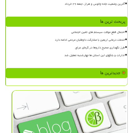
آخرین وضعیت جاده چالوس و هراز، جمعه ۲۹ خرداد
پربحث ترین ها
احتمال قطع موقت سیستم های تامین اجتماعی
خدمات درمانی اربعین با مشارکت داوطلبان مردمی ادامه دارد
طرز نگهداری صحیح داروها در گرمای عراق
ادارات و بانکهای این استان ها چهارشنبه تعطیل شد
جدیدترین ها