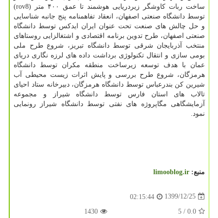
ساخت ربات کاوشگر زیردریایی هوشمند تا عمق ۴۰۰ متر (rov8)
توسط دانشگاه صنعتی اصفهان، انعقاد تفاهمنامه پنج جانبه شناسایی
و حل چالش های صنعت تحت عنوان ایران ایدکس توسط دانشگاه
صنعتی اصفهان، طرح تدوین برنامه اقتصادی و اشتغالزایی روستاهای
منتخب آذربایجان شرقی توسط دانشگاه تبریز، شروع طرح ملی
بومی سازی و انتقال تکنولوژی برداشت داده های لرزه نگاری دریای
عمان با هدف توسعه زیرساخت منطقه مکران توسط دانشگاه
هرمزگان، شروع طرح بررسی و پایش اثرات زیست محیطی آب
شیرین کن بندرعباس توسط دانشگاه هرمزگان، دبیرخانه ستاد احیای
تالاب های استان فارس توسط دانشگاه شیراز و مجموعه
آزمایشگاهی مگاپروژه های نفتی توسط دانشگاه شیراز رونمایی
نمود.
منبع:
limooblog.ir
1399/12/25
02:15:44
1430
/ 5
0.0