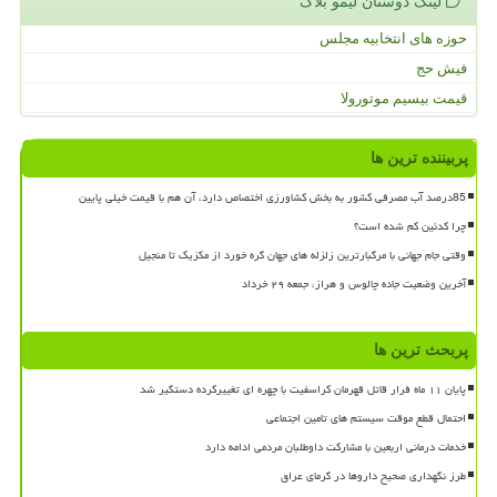
لینک دوستان لیمو بلاگ
حوزه های انتخابیه مجلس
فیش حج
قیمت بیسیم موتورولا
پربیننده ترین ها
85درصد آب مصرفی کشور به بخش کشاورزی اختصاص دارد، آن هم با قیمت خیلی پایین
چرا کدئین کم شده است؟
وقتی جام جهانی با مرگبارترین زلزله های جهان گره خورد از مکزیک تا منجیل
آخرین وضعیت جاده چالوس و هراز، جمعه ۲۹ خرداد
پربحث ترین ها
پایان ۱۱ ماه فرار قاتل قهرمان کراسفیت با چهره ای تغییرکرده دستگیر شد
احتمال قطع موقت سیستم های تامین اجتماعی
خدمات درمانی اربعین با مشارکت داوطلبان مردمی ادامه دارد
طرز نگهداری صحیح داروها در گرمای عراق