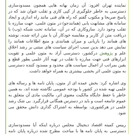
نماینده تهران افزود: آن زمان بهانه هایی همچون مسدودسازی
دسترسی به خاطر جلوگیری از کپی کاری و تقلب عنوان شد که در
پاسخ صریحا و مکتوب گفتم که راه های فنی مانند راه اندازی و ایجاد
سامانه های مشابهت یابی (همانندجو) در متون علمی، جهت مبارزه با
تقلب وجود دارد. سازوکاری که در آن، سامانه تحت شبکه (وب) با
دریافت متن از کاربر و مقایسه خودکار آن با متن ارائه شده، نوشته
های همانند را بازیابی و میزان همانندی و منبع اطلاعات همانند را
نمایش می دهد بدین سبب اجرای سیاست های مبتنی بر رشد اخلاق
علم و
پژوهش
درکشور، دسترسی آزاد به متون علمی و تقویت
ابزارهای فنی جهت مبارزه با تقلب در تهیه آثار علمی بطور قطع و
یقین بمراتب از اعمال سیاست های محدود و مسدود کننده دسترسی
به متون علمی اثر بخشی بیشتری به همراه خواهد داشت.
وی اشاره کرد: بخش عمده ای از متون، پایان نامه ها و رساله های
علمی تهیه شده در کشور با بودجه عمومی نگاشته شده اند، به همین
خاطر با حفظ جایگاه مالکیت معنوی اثر، مالکیت مادی آن متعلق به
عموم جامعه است و باید در دسترس همگانی قرارگیرد. بی شک رشد
علمی در هرکشوری، بواسطه به اشتراک گذاری دانش محقق می
شود.
رییس کمیته اقتصاد دیجیتال مجلس درباره اینکه آیا مسدودسازی
دسترسی به پایان نامه ها با مباحث مطرح شده درباره پایان نامه