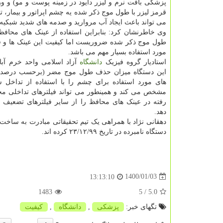
پزشکی بافت نرم و لیزر دایود در زمینه پوست و مو) و ور
قرمز لیزر با طول موج ذکر شده یه چشم اپراتور و بیمار، 
می تواند باعث ایجاد آب مروارید و صدمه های شدید شبکیه
وی خاطرنشان کرد: بنابراین استفاده از عینک های محا
طول موج ذکر شده ضروریست اما کیفیت این عینک ها و ق
مورد استفاده بسیار مهم می باشد.
استادیار گروه فیزیک
دانشگاه
آزاد اسلامی واحد خرم آبا
این دستگاه میزان حذف طول موج مضر (برحسب درصد)
های مورد استفاده برای چشم را با استفاده از تداخل س
مشخص می کند و همینطور می تواند فیلترهای تداخلی م
رفته در عینک های محافظ را از سایر فیلترهای تضعیف 
دهد.
دهقانی نژاد با همراهی یک تیم تحقیقاتی مبادرت به ساخت 
دستگاه نامبرده در تاریخ ۲۳/۱۲/۹۹ کرده اند.
1400/01/03
13:13:10
1483
/ 5
5.0
تگهای خبر:
پزشكی
,
دانشگاه
,
كیفیت