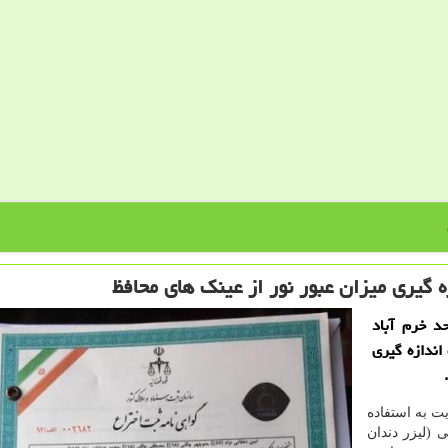
 گیری میزان عبور نور از عینك های محافظ
حد خرم آباد
زر ۸۰۸ نانومتر جهت اندازه گیری
ایت به استفاده
نانومتر در پزشکی (لیزر دندان