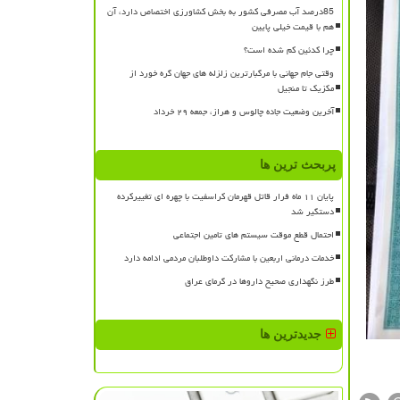
85درصد آب مصرفی کشور به بخش کشاورزی اختصاص دارد، آن
هم با قیمت خیلی پایین
چرا کدئین کم شده است؟
وقتی جام جهانی با مرگبارترین زلزله های جهان گره خورد از
مکزیک تا منجیل
آخرین وضعیت جاده چالوس و هراز، جمعه ۲۹ خرداد
پربحث ترین ها
پایان ۱۱ ماه فرار قاتل قهرمان کراسفیت با چهره ای تغییرکرده
دستگیر شد
احتمال قطع موقت سیستم های تامین اجتماعی
خدمات درمانی اربعین با مشارکت داوطلبان مردمی ادامه دارد
طرز نگهداری صحیح داروها در گرمای عراق
جدیدترین ها