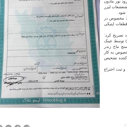
ود نور مادون
تشعشعات لیزر
 شود.
فظ مخصوص در
طعات اپتیکی
د تصریح کرد:
 توسط عینک
نج ماخ زندر
خصوص به کار
کتتده تشخیص
و ثبت اختراع