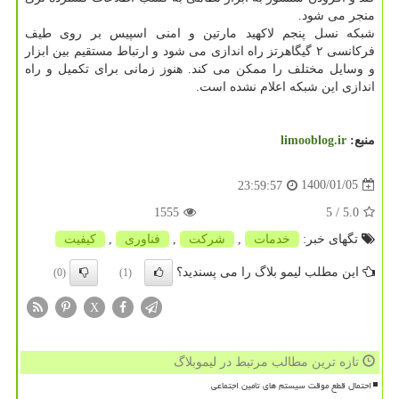
منجر می شود.
شبکه نسل پنجم لاکهید مارتین و امنی اسپیس بر روی طیف
فرکانسی ۲ گیگاهرتز راه اندازی می شود و ارتباط مستقیم بین ابزار
و وسایل مختلف را ممکن می کند. هنوز زمانی برای تکمیل و راه
اندازی این شبکه اعلام نشده است.
منبع:
limooblog.ir
1400/01/05
23:59:57
1555
/ 5
5.0
تگهای خبر:
خدمات
,
شركت
,
فناوری
,
كیفیت
این مطلب لیمو بلاگ را می پسندید؟
(0)
(1)
X
تازه ترین مطالب مرتبط در لیموبلاگ
احتمال قطع موقت سیستم های تامین اجتماعی