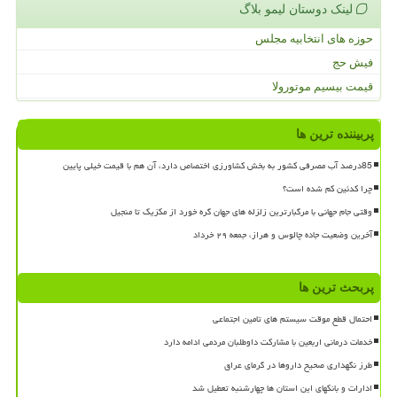
لینک دوستان لیمو بلاگ
حوزه های انتخابیه مجلس
فیش حج
قیمت بیسیم موتورولا
پربیننده ترین ها
85درصد آب مصرفی کشور به بخش کشاورزی اختصاص دارد، آن هم با قیمت خیلی پایین
چرا کدئین کم شده است؟
وقتی جام جهانی با مرگبارترین زلزله های جهان گره خورد از مکزیک تا منجیل
آخرین وضعیت جاده چالوس و هراز، جمعه ۲۹ خرداد
پربحث ترین ها
احتمال قطع موقت سیستم های تامین اجتماعی
خدمات درمانی اربعین با مشارکت داوطلبان مردمی ادامه دارد
طرز نگهداری صحیح داروها در گرمای عراق
ادارات و بانکهای این استان ها چهارشنبه تعطیل شد