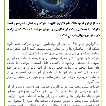
به گزارش لیمو بلاگ شرکتهای لاکهید مارتین و امنی اسپیس قصد
دارند با همکاری یکدیگر فناوری را برای عرضه خدمات نسل پنجم
در مقیاس جهانی ابداع کنند.
به گزارش لیمو بلاگ به نقل از نیواطلس، این دو شرکت قصد دارند
شبکه ای از ماهواره ها را در مدار زمین مستقر کنند تا این ماهواره ها
بتوانند شبکه های بی سیم زمینی نسل پنجم را تکمیل کنند.
شبکه های قبلی تلفن همراه بیشتر برای عرضه
خدمات
مخابراتی
صوتی یا مشاهده ویدیوهای باکیفیت قابل استفاده بودند، اما شبکه
های نسل پنجم می توانند حجم زیادی از اطلاعات را در عرض چند
ثانیه منتقل کنند و بنابراین با استفاده از آنها طیف گسترده ای از
خدمات تفریحی، حرفه ای، چندرسانه ای و غیره در دسترس قرار
می گیرد.
خدمات نسل پنجم می تواند کاربرد نظامی هم داشته باشد و از آن
برای برقراری ارتباط میان کشتی های جنگِی، نیروهای مسلح،
هواپیماها، ماهواره ها و حتی سربازان پیاده استفاده نمود. ترکیب
خدمات نسل پنجم با هوش مصنوعی صحنه های نبرد را متحول می
کند و افزودن سنسور به ابزار نظامی به کسب اطلاعات گسترده تری