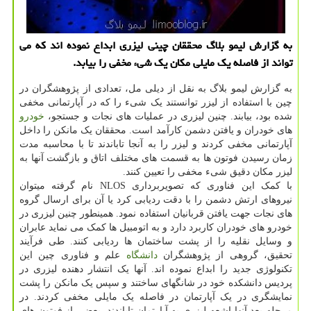
به گزارش لیمو بلاگ محققان چینی لیزری ابداع نموده اند که می
تواند از فاصله یک مایلی مکان یک شیء مخفی را بیابد.
به گزارش لیمو بلاگ به نقل از دیلی مل، تعدادی از پژوهشگران در
چین با استفاده از لیزر توانستند یک شیء را که در آپارتمانی مخفی
شده بود، بیابند. چنین لیزری در عملیات های نجات و جستجو،
خودرو
های خودران و یافتن دشمن کارآمد است. محققان یک مانکن را داخل
آپارتمانی مخفی کردند و لیزر را به آنجا تاباندند تا با محاسبه مدت
زمان رسیدن فوتون ها به قسمت های مختلف اتاق و بازگشت آنها به
لیزر مکان دقیق شیء مخفی را تعیین کنند.
با کمک این فناوری که تصویربرداری NLOS نام گرفته میتوان
نیروهای ارتش دشمن را با دقت ردیابی کرد یا آن برای ارسال گروه
های نجات جهت یافتن قربانیان استفاده نمود. همینطور چنین لیزری در
خودرو های خودران کاربرد دارد و به اتومبیل ها کمک می نماید عابران
و وسایل نقلیه را از پشت ساختمان ها ردیابی کنند. طی فرآیند
تحقیق، گروهی از پژوهشگران
دانشگاه
علم و فناوری چین این
تکنولوژی جدید را ابداع نموده اند. آنها یک انتشار دهنده لیزری در
پردیس دانشکده خود در شانگهای ساختند و سپس یک مانکن را پشت
نمایشگری در یک آپارتمان در فاصله یک مایلی مخفی کردند. در
مرحله بعد آنها اشعه لیزری به آپارتمان تاباندند. بعضی از فوتون های