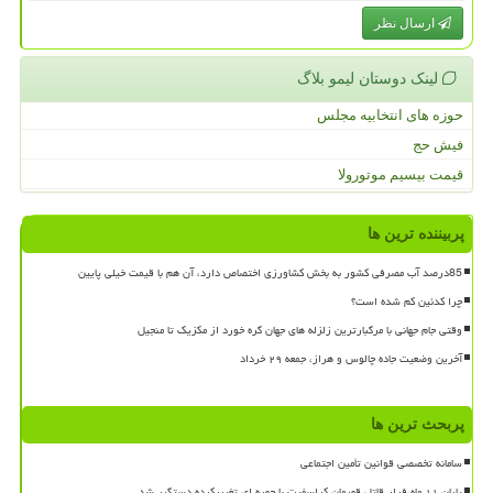
ارسال نظر
لینک دوستان لیمو بلاگ
حوزه های انتخابیه مجلس
فیش حج
قیمت بیسیم موتورولا
پربیننده ترین ها
85درصد آب مصرفی کشور به بخش کشاورزی اختصاص دارد، آن هم با قیمت خیلی پایین
چرا کدئین کم شده است؟
وقتی جام جهانی با مرگبارترین زلزله های جهان گره خورد از مکزیک تا منجیل
آخرین وضعیت جاده چالوس و هراز، جمعه ۲۹ خرداد
پربحث ترین ها
سامانه تخصصی قوانین تأمین اجتماعی
پایان ۱۱ ماه فرار قاتل قهرمان کراسفیت با چهره ای تغییرکرده دستگیر شد