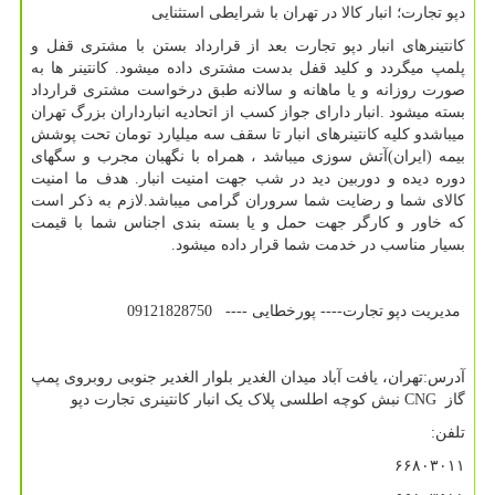
دپو تجارت؛ انبار کالا در تهران با شرایطی استثنایی
کانتینرهای انبار دپو تجارت بعد از قرارداد بستن با مشتری قفل و
پلمپ میگردد و کلید قفل بدست مشتری داده میشود. کانتینر ها به
صورت روزانه و یا ماهانه و سالانه طبق درخواست مشتری قرارداد
بسته میشود .انبار دارای جواز کسب از اتحادیه انبارداران بزرگ تهران
میباشدو کلیه کانتینرهای انبار تا سقف سه میلیارد تومان تحت پوشش
بیمه (ایران)آتش سوزی میباشد ، همراه با نگهبان مجرب و سگهای
دوره دیده و دوربین دید در شب جهت امنیت انبار. هدف ما امنیت
کالای شما و رضایت شما سروران گرامی میباشد.لازم به ذکر است
که خاور و کارگر جهت حمل و یا بسته بندی اجناس شما با قیمت
بسیار مناسب در خدمت شما قرار داده میشود.
مدیریت دپو تجارت---- پورخطایی ---- 09121828750
آدرس:تهران، یافت آباد میدان الغدیر بلوار الغدیر جنوبی روبروی پمپ
گاز
CNG
نبش کوچه اطلسی پلاک یک انبار کانتینری تجارت دپو
تلفن:
۶۶۸۰۳۰۱۱