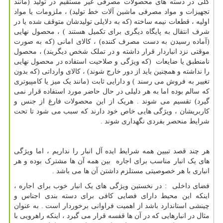
کلی در دسته های محصولات مصرفی غیر مستقیم در تولید (مانند
تجهیزات و مواد مصرفی ماشین آلات خط تولید) ، ملزومات یا مواد
اولیه ، قطعات نیمه ساخته (که به دلایلی تولیدشان متوقف شده یا در
شرف انتقال به پایگاه دیگری برای تکمیل هستند ) ، محصول نهایی
(آماده رسیدن به دست مصرف کننده) ، کالای امانی (که به صورت
موقتی نزد انباردار قرار داشته و در تملک شخص دیگریند) ، محصول
نامنطبق یا ضایعات (که ویژگی و صلاحیت استفاده در محصول نهایی
را نداشته و همچنین باید از دور خارج شوند) ، کالای وارداتی (که بدون
تغییر به فروش می رسند ) و دارایی ثابت (مانند یک میز یا کامپیوتری
که سالم بوده اما به هر دلیلی در حال حاضر مورد استفاده قرار نمی
گیرد) تقسیم می شوند . هریک از این محصولات فارغ از جنس و
کاربریشان ، ویژگی هایی خاص خود دارند که سبب می شود تا تحت
شرایط منحصر بفردی نگهداری شوند .
هر چند قصد تبیین همه شرایط ایده آل انبار را نداریم ، اما ویژگی
های یک انبار مناسب برای اجاره بین همه آن ها مشترک بوده و هر
انباری با هر خصوصیتی مستلزم داشتن آن ها می باشد .
فضای داخلی : در نخستین ویژگی های یک انبار خوب برای اجاره ،
اینکه این محیط دارای فضایی کافی برای دسته بندی اجناس و
چینشی استاندارد باشد از اهمیت فراوانی برخوردار است . به عنوان
مثال در انبارهایی که در آن ها قفسه قرار می گیرد ، اینکه راهرویی با