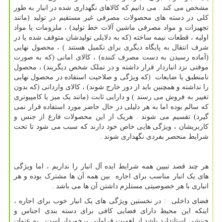
مشخص می کند . می دانیم که کالاهای نگهداری شده در انبار به طور
کلی در دسته های محصولات مصرفی غیر مستقیم در تولید (مانند
تجهیزات و مواد مصرفی ماشین آلات خط تولید) ، ملزومات یا مواد
اولیه ، قطعات نیمه ساخته (که به دلایلی تولیدشان متوقف شده یا در
شرف انتقال به پایگاه دیگری برای تکمیل هستند ) ، محصول نهایی
(آماده رسیدن به دست مصرف کننده) ، کالای امانی (که به صورت
موقتی نزد انباردار قرار داشته و در تملک شخص دیگریند) ، محصول
نامنطبق یا ضایعات (که ویژگی و صلاحیت استفاده در محصول نهایی
را نداشته و همچنین باید از دور خارج شوند) ، کالای وارداتی (که بدون
تغییر به فروش می رسند ) و دارایی ثابت (مانند یک میز یا کامپیوتری
که سالم بوده اما به هر دلیلی در حال حاضر مورد استفاده قرار نمی
گیرد) تقسیم می شوند . هریک از این محصولات فارغ از جنس و
کاربریشان ، ویژگی هایی خاص خود دارند که سبب می شود تا تحت
شرایط منحصر بفردی نگهداری شوند .
هر چند قصد تبیین همه شرایط ایده آل انبار را نداریم ، اما ویژگی
های یک انبار مناسب برای اجاره بین همه آن ها مشترک بوده و هر
انباری با هر خصوصیتی مستلزم داشتن آن ها می باشد .
فضای داخلی : در نخستین ویژگی های یک انبار خوب برای اجاره ،
اینکه این محیط دارای فضایی کافی برای دسته بندی اجناس و
چینشی استاندارد باشد از اهمیت فراوانی برخوردار است . به عنوان