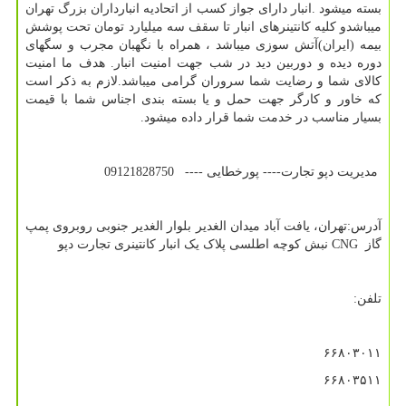
بسته میشود .انبار دارای جواز کسب از اتحادیه انبارداران بزرگ تهران
میباشدو کلیه کانتینرهای انبار تا سقف سه میلیارد تومان تحت پوشش
بیمه (ایران)آتش سوزی میباشد ، همراه با نگهبان مجرب و سگهای
دوره دیده و دوربین دید در شب جهت امنیت انبار. هدف ما امنیت
کالای شما و رضایت شما سروران گرامی میباشد.لازم به ذکر است
که خاور و کارگر جهت حمل و یا بسته بندی اجناس شما با قیمت
بسیار مناسب در خدمت شما قرار داده میشود.
مدیریت دپو تجارت---- پورخطایی ---- 09121828750
آدرس:تهران، یافت آباد میدان الغدیر بلوار الغدیر جنوبی روبروی پمپ
گاز
CNG
نبش کوچه اطلسی پلاک یک انبار کانتینری تجارت دپو
تلفن:
۶۶۸۰۳۰۱۱
۶۶۸۰۳۵۱۱