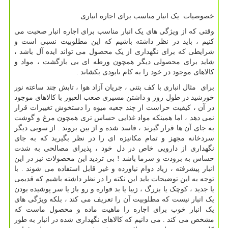
خصوصیات یک انبار مناسب برای اجاره انباری
وقتی که از ویژگی های یک انبار مناسب برای اجاره انبار صحبت می
کنیم ، باید در نظر داشته باشیم که این مطلوبیت نسبی است و
شرایطی که برای نگهداری از یک محصول می تواند ایده آل باشد ،
شاید برای محصولی دیگر همچون ورطه ای بی بازگشت ، مواد و
کالاهای موجود در خود را به کام نابودی بکشاند .
برای مثال انباری با کف بتنی ، جریان آزاد هوا ، تابش چند ساعته نور
خورشید در طول روز و داشتن مسیری صعب العبور با کالاهای موجود
در آن ، کیفیت حراست از چند جعبه میوه را دستخوش تغییرات قرار
نمی دهد ، اما همینکه مواد غذایی حساس تری همچون مرغ و گوشت
به جای آن ها قرار گیرند ، فاسد شده و از بین بروند . از سویی دیگر
سردخانه مجهز و تمام مکانیزه ای را در نظر بگیرید که به جای
نگهداری از دارویی خاص در دل خود ، پذیرای مصالحی به شدت
حساس به برودت و سرما باشد ! بی تردید این محصولات نیز در این
انبار پیشرفته ، زیاد دوام نیاورده و غیر قابل استفاده می شوند . با
توجه به این توضیحات باید این نکته را در نظر داشته باشیم که قدیمی
یا جدید ، کوچک یا بزرگ ، زیبا یا بد قواره و رو باز یا سر پوشیده بودن
یک انبار نیست که مطلوبیت آن را تعریف می کند ، بلکه ویژگی های
یک انبار خوب برای اجاره را ماهیت ماده و محصول ماست که
مشخص می کند . می دانیم که کالاهای نگهداری شده در انبار به طور