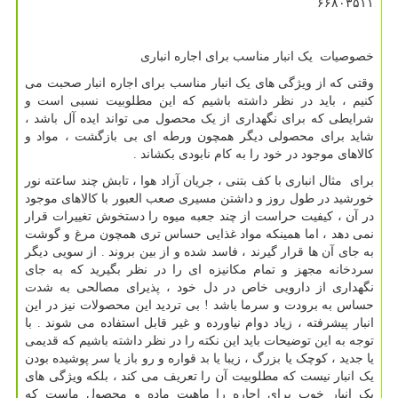
۶۶۸۰۳۵۱۱
خصوصیات یک انبار مناسب برای اجاره انباری
وقتی که از ویژگی های یک انبار مناسب برای اجاره انبار صحبت می
کنیم ، باید در نظر داشته باشیم که این مطلوبیت نسبی است و
شرایطی که برای نگهداری از یک محصول می تواند ایده آل باشد ،
شاید برای محصولی دیگر همچون ورطه ای بی بازگشت ، مواد و
کالاهای موجود در خود را به کام نابودی بکشاند .
برای مثال انباری با کف بتنی ، جریان آزاد هوا ، تابش چند ساعته نور
خورشید در طول روز و داشتن مسیری صعب العبور با کالاهای موجود
در آن ، کیفیت حراست از چند جعبه میوه را دستخوش تغییرات قرار
نمی دهد ، اما همینکه مواد غذایی حساس تری همچون مرغ و گوشت
به جای آن ها قرار گیرند ، فاسد شده و از بین بروند . از سویی دیگر
سردخانه مجهز و تمام مکانیزه ای را در نظر بگیرید که به جای
نگهداری از دارویی خاص در دل خود ، پذیرای مصالحی به شدت
حساس به برودت و سرما باشد ! بی تردید این محصولات نیز در این
انبار پیشرفته ، زیاد دوام نیاورده و غیر قابل استفاده می شوند . با
توجه به این توضیحات باید این نکته را در نظر داشته باشیم که قدیمی
یا جدید ، کوچک یا بزرگ ، زیبا یا بد قواره و رو باز یا سر پوشیده بودن
یک انبار نیست که مطلوبیت آن را تعریف می کند ، بلکه ویژگی های
یک انبار خوب برای اجاره را ماهیت ماده و محصول ماست که