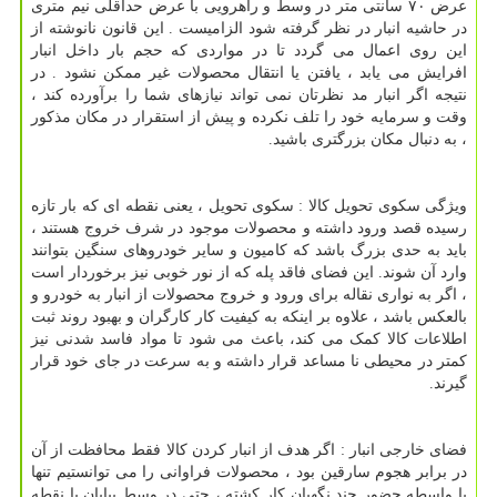
عرض ۷۰ سانتی متر در وسط و راهرویی با عرض حداقلی نیم متری
در حاشیه انبار در نظر گرفته شود الزامیست . این قانون نانوشته از
این روی اعمال می گردد تا در مواردی که حجم بار داخل انبار
افرایش می یابد ، یافتن یا انتقال محصولات غیر ممکن نشود . در
نتیجه اگر انبار مد نظرتان نمی تواند نیازهای شما را برآورده کند ،
وقت و سرمایه خود را تلف نکرده و پیش از استقرار در مکان مذکور
، به دنبال مکان بزرگتری باشید.
ویژگی سکوی تحویل کالا : سکوی تحویل ، یعنی نقطه ای که بار تازه
رسیده قصد ورود داشته و محصولات موجود در شرف خروج هستند ،
باید به حدی بزرگ باشد که کامیون و سایر خودروهای سنگین بتوانند
وارد آن شوند. این فضای فاقد پله که از نور خوبی نیز برخوردار است
، اگر به نواری نقاله برای ورود و خروج محصولات از انبار به خودرو و
بالعکس باشد ، علاوه بر اینکه به کیفیت کار کارگران و بهبود روند ثبت
اطلاعات کالا کمک می کند، باعث می شود تا مواد فاسد شدنی نیز
کمتر در محیطی نا مساعد قرار داشته و به سرعت در جای خود قرار
گیرند.
فضای خارجی انبار : اگر هدف از انبار کردن کالا فقط محافظت از آن
در برابر هجوم سارقین بود ، محصولات فراوانی را می توانستیم تنها
با واسطه حضور چند نگهبان کار کشته ، حتی در وسط بیابان یا نقطه