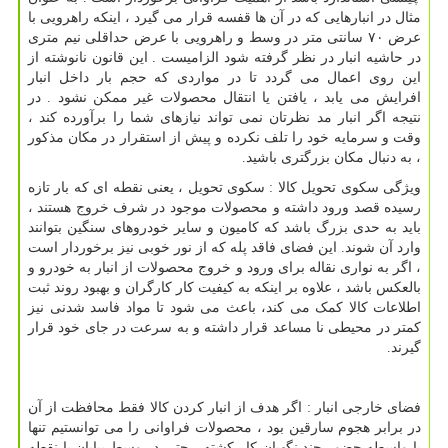
مثال در انبارهایی که در آن ها قفسه قرار می گیرد ، اینکه راهرویی با
عرض ۷۰ سانتی متر در وسط و راهرویی با عرض حداقلی نیم متری
در حاشیه انبار در نظر گرفته شود الزامیست . این قانون نانوشته از
این روی اعمال می گردد تا در مواردی که حجم بار داخل انبار
افرایش می یابد ، یافتن یا انتقال محصولات غیر ممکن نشود . در
نتیجه اگر انبار مد نظرتان نمی تواند نیازهای شما را برآورده کند ،
وقت و سرمایه خود را تلف نکرده و پیش از استقرار در مکان مذکور
، به دنبال مکان بزرگتری باشید.
ویژگی سکوی تحویل کالا : سکوی تحویل ، یعنی نقطه ای که بار تازه
رسیده قصد ورود داشته و محصولات موجود در شرف خروج هستند ،
باید به حدی بزرگ باشد که کامیون و سایر خودروهای سنگین بتوانند
وارد آن شوند. این فضای فاقد پله که از نور خوبی نیز برخوردار است
، اگر به نواری نقاله برای ورود و خروج محصولات از انبار به خودرو و
بالعکس باشد ، علاوه بر اینکه به کیفیت کار کارگران و بهبود روند ثبت
اطلاعات کالا کمک می کند، باعث می شود تا مواد فاسد شدنی نیز
کمتر در محیطی نا مساعد قرار داشته و به سرعت در جای خود قرار
گیرند.
فضای خارجی انبار : اگر هدف از انبار کردن کالا فقط محافظت از آن
در برابر هجوم سارقین بود ، محصولات فراوانی را می توانستیم تنها
با واسطه حضور چند نگهبان کار کشته ، حتی در وسط بیابان یا نقطه