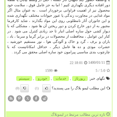
دور افتاده دیگری نگهداری کنیم ! اما به جز عامل فوق ، سلامت خود
محصول نیز از اهمیت فراوانی برخوردار است . به عنوان مثال اگر
مواد غذایی در مجاورت زندگی یا عبور حیوانات مختلف نگهداری شده
و این جانوران آثار نامطلوبی روی این مواد بگذارند ، شاید کارفرما
مجبور به از دور خارج کردن و دور ریختن آن ها شود ، مشکلی که با
دیوار کشی حول سازه اصلی انبار تا حد زیادی کنترل می شود . در
کنار این عوامل ، محافظت از محصولات در برابر گرما و سرما ، باد ،
باران و برف ، گرد و خاک و آلودگی هوا ، نور مستقیم خورشید ،
حشرات موذی و ده ها عامل دیگر ، حداقل امکاناتیست که با
چارچوب بندی مناسبی پیرامون خود سازه اصلی محقق می گردد .
1400/01/11
22:18:01
1599
/ 5
5.0
تگهای خبر:
رپورتاژ
,
خدمات
,
خودرو
,
سیستم
این مطلب لیمو بلاگ را می پسندید؟
(0)
(1)
X
تازه ترین مطالب مرتبط در لیموبلاگ