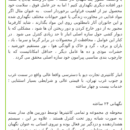
دور افتاده دیگری نگهداری کنیم ! اما به جز عامل فوق ، سلامت خود
محصول نیز از اهمیت فراوانی برخوردار است . به عنوان مثال اگر
مواد غذایی در مجاورت زندگی یا عبور حیوانات مختلف نگهداری شده
و این جانوران آثار نامطلوبی روی این مواد بگذارند ، شاید کارفرما
مجبور به از دور خارج کردن و دور ریختن آن ها شود ، مشکلی که با
دیوار کشی حول سازه اصلی انبار تا حد زیادی کنترل می شود . در
کنار این عوامل ، محافظت از محصولات در برابر گرما و سرما ، باد ،
باران و برف ، گرد و خاک و آلودگی هوا ، نور مستقیم خورشید ،
حشرات موذی و ده ها عامل دیگر ، حداقل امکاناتیست که با
چارچوب بندی مناسبی پیرامون خود سازه اصلی محقق می گردد .
انبار كانتینری تجارت دپو با دسترسی واقعا عالی واقع در سمت غرب
و جنوب غرب تهران، با قیمتی عالی و شرایطی بسیار استثنایی ؛
خدمات بیست و چهار ساعته
نگهبانی ۲۴ ساعته
محوطه ی مجموعه و تمامی کانتینرها توسط دوربین های مدار بسته
به صورت شبانه روز تحت کنترل هستند ، علاوه بر این ، سیستم
هشداردهنده و دزدگیر نیز فعال بوده و نیروی انسانی به عنوان نگهبان
از مجموعه حفاظت میکند . نگهبان حیوانی(سگ)نیز تعبیه شده است.