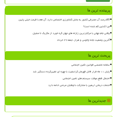
پربیننده ترین ها
85درصد آب مصرفی کشور به بخش کشاورزی اختصاص دارد، آن هم با قیمت خیلی پایین
چرا کدئین کم شده است؟
وقتی جام جهانی با مرگبارترین زلزله های جهان گره خورد از مکزیک تا منجیل
آخرین وضعیت جاده چالوس و هراز، جمعه ۲۹ خرداد
پربحث ترین ها
سامانه تخصصی قوانین تأمین اجتماعی
پایان ۱۱ ماه فرار قاتل قهرمان کراسفیت با چهره ای تغییرکرده دستگیر شد
احتمال قطع موقت سیستم های تامین اجتماعی
خدمات درمانی اربعین با مشارکت داوطلبان مردمی ادامه دارد
جدیدترین ها