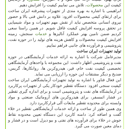
کیفیت این
محصولات
، تلاش می نماییم کیفیت را افزایش دهیم.
ابراهیمی با اشاره به بهره مندی از تجهیزات پیشرفته ایران ساخت
برای ارتقای کیفی محصولات افزود: علاوه بر دانش فنی بالا و حضور
نیروی انسانی متخصص نباید از نقش مهم تجهیزات و مواد شیمیایی
در تحقق پروسه افزایش کیفیت غافل شویم. در همین راستا سعی
کردیم ضمن تامین بهتر عملکرد آنالیزها و
خدمات
سنجش، زمینه
افزایش کیفیت محصولات و کاهش هزینه های تولید را در حوزه نفت،
پتروشیمی و فرآورده های جانبی فراهم نماییم.
تولید تجهیزات ایران ساخت
مدیرعامل شرکت با اشاره به ارائه خدمات آزمایشگاهی در حوزه
نفت و پتروشیمی اظهار داشت: این مجموعه با واحدهای آزمایشگاهی
تخصصی کیفیت نفت خام، قیر، هیدروکربن ها، روانکارها، گریس،
ضدیخ و دیگر مشتقات این حوزه را ارزیابی می نماید.
این فعال فناور با اشاره به تولید تجهیزات آزمایشگاهی ایران ساخت
کیفیت سنجی افزود: دستگاه تقطیر خودکار یکی از تجهیزات پرکاربرد
در آزمایشگاه های نفت و پتروشیمی است و برای اندازه گیری تقطیر
در فشار اتمسفر، برای هیدروکربن های آروماتیک صنعتی و مواد
وابسته برای محدوده تقطیر مایعات آلی فرارکاربرد دارد.
وی همین طور از ساخت و ارائه خدمات آزمایشگاهی تقطیر در خلاء
گفت و اضافه کرد: دامنه کاربرد این دستگاه تعیین محدوده نقاط
جوش در خلاء برای فرآورده های نفتی و بیو دیزل است و در فشار و
دمای معین صورت می گیرد.