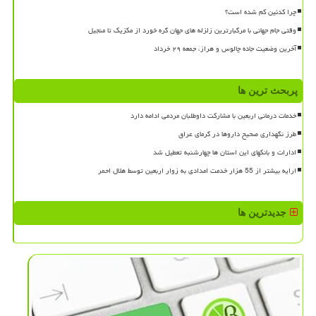
چرا کدئین کم شده است؟
وقتی جام جهانی با مرگبارترین زلزله های جهان گره خورد از مکزیک تا منجیل
آخرین وضعیت جاده چالوس و هراز، جمعه ۲۹ خرداد
پربحث ترین ها
خدمات درمانی اربعین با مشارکت داوطلبان مردمی ادامه دارد
طرز نگهداری صحیح داروها در گرمای عراق
ادارات و بانکهای این استان ها چهارشنبه تعطیل شد
ارایه بیشتر از 55 هزار خدمت امدادی به زوار اربعین توسط هلال احمر
جدیدترین ها