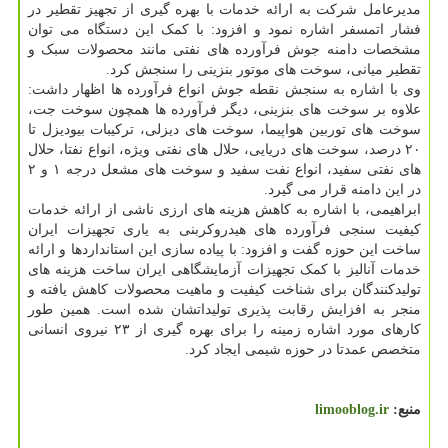
مدیرعامل شرکت به ارائه خدمات با بهره گیری از تجهیز تقطیر در
فشار اتمسفر اشاره نمود و افزود: با کمک این دستگاه می توان
مشخصات دامنه جوش فرآورده های نفتی مانند محصولات سبک و
تقطیر میانی، سوخت های موتور بنزینی را سنجش کرد.
وی با اشاره به سنجش نقطه جوش انواع فرآورده ها اظهار داشت:
علاوه بر سوخت های بنزینی، دیگر فرآورده ها همچون سوخت جت،
سوخت های توربین هواپیما، سوخت های دیزلی، ترکیبات بیودیزل تا
۲۰ درصد، سوخت های دریایی، حلال های نفتی ویژه، انواع نفتا، حلال
های نفتی سفید، انواع نفت سفید و سوخت های مشعل درجه ۱ و ۲
در این دامنه قرار می گیرد.
ابراهیمی، با اشاره به کاهش هزینه های ارزی ناشی از ارائه خدمات
کیفیت سنجی فرآورده های هیدروکربنی به یاری تجهیزات ایران
ساخت این حوزه گفت و افزود: با پیاده سازی این استانداردها و ارائه
خدمات آنالیز با کمک تجهیزات آزمایشگاهی ایران ساخت هزینه های
تولیدکنندگان برای شناخت کیفیت و ماهیت محصولات کاهش یافته و
منجر به افزایش رقابت پذیری تولیداتشان شده است. همین طور
کارهای مورد اشاره زمینه را برای بهره گیری از ۲۳ نیروی انسانی
متخصص عمدتا در حوزه شیمی ایجاد کرد.
منبع:
limooblog.ir