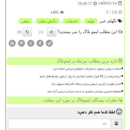
1400/01/14
19:49:17
1486
/ 5
5.0
تگهای خبر:
تولید
,
خدمات
,
دانش بنیان
,
سفر
این مطلب لیمو بلاگ را می پسندید؟
(0)
(1)
X
تازه ترین مطالب مرتبط در لیموبلاگ
خدمات درمانی اربعین با مشارکت داوطلبان مردمی ادامه دارد
ارایه بیشتر از 55 هزار خدمت امدادی به زوار اربعین توسط هلال احمر
احراز هویت زائرین اربعین برای دریافت گذرنامه تسهیل شد
محموله دارویی بیماران دیالیزی از دست دزدان دریایی آزاد شد
نظرات بینندگان لیموبلاگ در مورد این مطلب
لطفا شما هم
نظر دهید