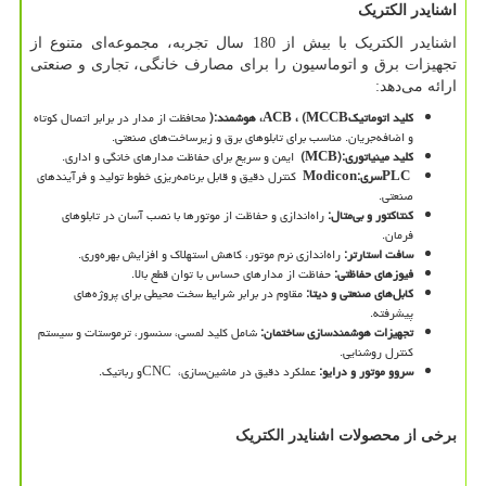
اشنایدر الکتریک
اشنایدر الکتریک با بیش از 180 سال تجربه، مجموعه‌ای متنوع از
تجهیزات برق و اتوماسیون را برای مصارف خانگی، تجاری و صنعتی
ارائه می‌دهد:
کلید اتوماتیک
(MCCB
،
ACB
، هوشمند
):
محافظت از مدار در برابر اتصال کوتاه
و اضافه‌جریان. مناسب برای تابلوهای برق و زیرساخت‌های صنعتی.
کلید مینیاتوری
(MCB):
ایمن و سریع برای حفاظت مدارهای خانگی و اداری.
PLC
سری
Modicon:
کنترل دقیق و قابل برنامه‌ریزی خطوط تولید و فرآیندهای
صنعتی.
کنتاکتور و بی‌متال
:
راه‌اندازی و حفاظت از موتورها با نصب آسان در تابلوهای
فرمان.
سافت استارتر
:
راه‌اندازی نرم موتور، کاهش استهلاک و افزایش بهره‌وری.
فیوزهای حفاظتی
:
حفاظت از مدارهای حساس با توان قطع بالا.
کابل‌های صنعتی و دیتا
:
مقاوم در برابر شرایط سخت محیطی برای پروژه‌های
پیشرفته.
تجهیزات هوشمندسازی ساختمان
:
شامل کلید لمسی، سنسور، ترموستات و سیستم
کنترل روشنایی.
سروو موتور و درایو
:
عملکرد دقیق در ماشین‌سازی،
CNC
و رباتیک.
برخی از محصولات اشنایدر الکتریک