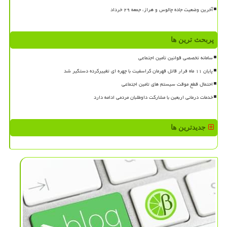
آخرین وضعیت جاده چالوس و هراز، جمعه ۲۹ خرداد
پربحث ترین ها
سامانه تخصصی قوانین تأمین اجتماعی
پایان ۱۱ ماه فرار قاتل قهرمان کراسفیت با چهره ای تغییرکرده دستگیر شد
احتمال قطع موقت سیستم های تامین اجتماعی
خدمات درمانی اربعین با مشارکت داوطلبان مردمی ادامه دارد
جدیدترین ها