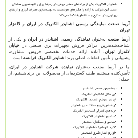
اشنایدر الکتریک یکی از برندهای معتبر جهانی در زمینه برق و اتوماسیون صنعتی
است. این شرکت با ارائه راهکارهای هوشمند، به بهینه‌سازی مصرف انرژی و ارتقای
بهره‌وری در صنایع و ساختمان‌ها کمک می‌کند.
آریما صنعت نمایندگی رسمی اشنایدر الکتریک در ایران و لاله‌زار
تهران
آریما صنعت
به‌عنوان
نمایندگی رسمی اشنایدر در ایران
و یکی از
شناخته‌شده‌ترین مراکز فروش تجهیزات برق صنعتی در
خیابان
لاله‌زار تهران
، آماده ارائه خدمات تخصصی فروش، مشاوره،
پشتیبانی و تأمین قطعات اصلی برند
اشنایدر الکتریک فرانسه
است.
ما در آریما صنعت به‌عنوان
نماینده شرکت اشنایدر در ایران
،
تأمین‌کننده مستقیم طیف گسترده‌ای از محصولات این برند هستیم، از
جمله:
اتوماسیون صنعتی اشنایدر
•
بی متال اشنایدر الکتریک
•
پرشر سوئیچ اشنایدر الکتریک
•
رله ضربه‌ای و محافظ جان اشنایدر
•
رله‌های کنترلی اشنایدر الکتریک
•
سنسور اشنایدر الکتریک
•
شاسی و سیگنال اشنایدر
•
کلید اتوماتیک اشنایدر الکتریک
•
لوازم اندازه‌گیری اشنایدر