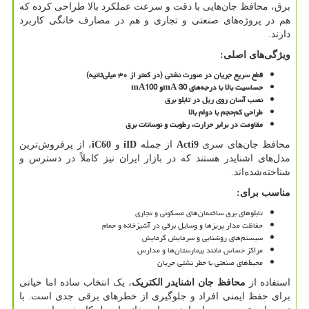
برق، محافظ جان‌هایی با دقت و سرعت عملکرد بالا طراحی کرده که
هم در پروژه‌های صنعتی و تجاری و هم در مصارف خانگی کاربرد
دارند.
ویژگی‌های اصلی
:
قطع سریع جریان در صورت نشتی (در کمتر از ۳۰ میلی‌ثانیه)
حساسیت بالا با درجه‌های 30
mA
و 100
mA
نصب آسان روی ریل در تابلو برق
طراحی کم‌حجم با دوام بالا
مقاومت در برابر حرارت، رطوبت و نوسانات برق
محافظ جان‌های سری
Acti9
از جمله
iID
و
iC60
، از پرفروش‌ترین
مدل‌های اشنایدر هستند که در بازار ایران نیز کاملاً در دسترس و
شناخته‌شده‌اند.
مناسب برای
:
تابلوهای برق ساختمان‌های مسکونی و تجاری
حفاظت مدار پریزها و وسایل برقی در آشپزخانه و حمام
سیستم‌های روشنایی و سرمایش گرمایش
مراکز حساس مانند بیمارستان‌ها و مدارس
محیط‌های صنعتی با خطر نشتی جریان
استفاده از
محافظ جان اشنایدر الکتریک
، یک انتخاب ساده اما حیاتی
برای حفظ ایمنی افراد و جلوگیری از خطرهای برقی جدی است. با