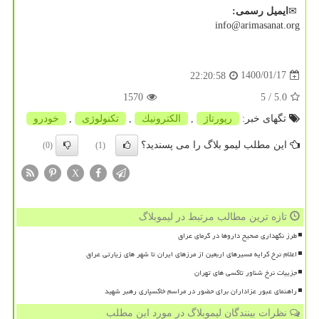
✉
ایمیل
رسمی
:
info@arimasanat.org
1400/01/17
22:20:58
1570
/ 5
5.0
تگهای خبر:
رپورتاژ
,
الكترونیك
,
تكنولوژی
,
خودرو
این مطلب لیمو بلاگ را می پسندید؟
(0)
(1)
X
تازه ترین مطالب مرتبط در لیموبلاگ
طرز نگهداری صحیح داروها در گرمای عراق
اعلام نرخ کرایه مسیرهای اربعین از مرزهای ایران تا شهر های زیارتی عراق
جزییات نرخ شناور تاکسی های تهران
راهنمای عبور عزاداران برای حضور در مراسم خاکسپاری رهبر شهید
نظرات بینندگان لیموبلاگ در مورد این مطلب