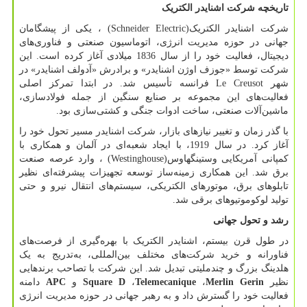
تاریخچه شرکت اشنایدر الکتریک
شرکت اشنایدر الکتریک
(Schneider Electric)
، یکی از پیشگامان
جهانی در حوزه مدیریت انرژی، اتوماسیون صنعتی و فناوری‌های
دیجیتال، فعالیت خود را از سال 1836 میلادی آغاز کرده است. این
شرکت توسط «جوزف اوژن اشنایدر» و برادرش «آدولف اشنایدر» در
شهر
Le Creusot
فرانسه تأسیس شد. در ابتدا تمرکز اصلی
فعالیت‌های این مجموعه بر صنایع سنگین از جمله فولادسازی،
ماشین‌آلات صنعتی، ساخت ادوات جنگی و کشتی‌سازی بود.
با گذر زمان و تغییر نیازهای بازار، شرکت اشنایدر مسیر تحول خود را
آغاز کرد. در سال 1919، با ایجاد شعبه‌ای در آلمان و همکاری با
کمپانی آمریکایی وستینگهاوس
(Westinghouse)
، وارد عرصه صنعت
برق شد. این همکاری زمینه‌ساز توسعه تجهیزات پیشرفته‌ای نظیر
تابلوهای برق، موتورهای الکتریکی، سیستم‌های انتقال نیرو و حتی
تولید لوکوموتیوهای برقی شد.
رشد و تحول جهانی
در طول قرن بیستم، اشنایدر الکتریک با بهره‌گیری از فرصت‌های
فناورانه و خرید شرکت‌های مختلف بین‌المللی، به‌تدریج به یک
هلدینگ بزرگ و چندملیتی تبدیل شد. این شرکت با تصاحب برندهایی
نظیر
Merlin Gerin
،
Telemecanique
،
Square D
و
APC
دامنه
فعالیت خود را گسترش داد و به رهبر جهانی در حوزه مدیریت انرژی