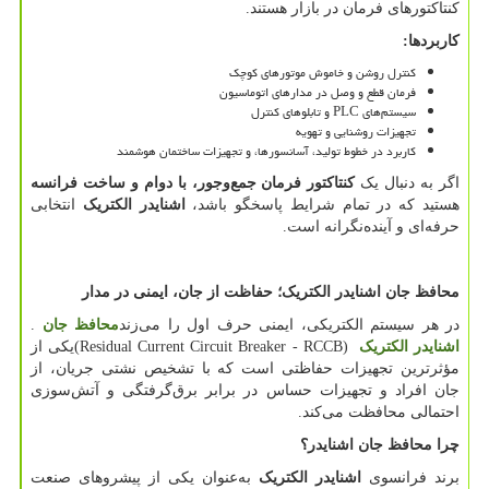
کنتاکتورهای فرمان در بازار هستند.
کاربردها
:
کنترل روشن و خاموش موتورهای کوچک
فرمان قطع و وصل در مدارهای اتوماسیون
سیستم‌های
PLC
و تابلوهای کنترل
تجهیزات روشنایی و تهویه
کاربرد در خطوط تولید، آسانسورها، و تجهیزات ساختمان هوشمند
اگر به دنبال یک
کنتاکتور فرمان جمع‌وجور، با دوام و ساخت فرانسه
هستید که در تمام شرایط پاسخگو باشد،
اشنایدر الکتریک
انتخابی
حرفه‌ای و آینده‌نگرانه است.
محافظ جان اشنایدر الکتریک؛ حفاظت از جان، ایمنی در مدار
در هر سیستم الکتریکی، ایمنی حرف اول را می‌زند
محافظ جان
.
اشنایدر الکتریک
(Residual Current Circuit Breaker - RCCB)
یکی از
مؤثرترین تجهیزات حفاظتی است که با تشخیص نشتی جریان، از
جان افراد و تجهیزات حساس در برابر برق‌گرفتگی و آتش‌سوزی
احتمالی محافظت می‌کند.
چرا محافظ جان اشنایدر؟
برند فرانسوی
اشنایدر الکتریک
به‌عنوان یکی از پیشروهای صنعت