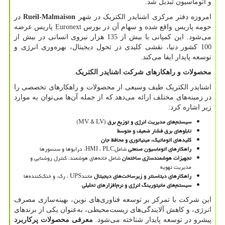
و اتوماسیون تبدیل شد.
امروزه دفتر مرکزی اشنایدر الکتریک در شهر
Rueil-Malmaison
در
حومه پاریس واقع شده و سهام آن در بورس
Euronext
پاریس عرضه
می‌شود. این کمپانی با بیش از 135 هزار نیروی انسانی در بیش از
100 کشور دنیا، نقشی کلیدی در تحول دیجیتال، بهره‌وری انرژی و
توسعه پایدار ایفا می‌کند.
محصولات و راهکارهای شرکت اشنایدر الکتریک
اشنایدر الکتریک طیف وسیعی از محصولات و راهکارهای تخصصی را
در زمینه‌های مختلف ارائه می‌دهد که از جمله آن‌ها می‌توان به موارد
زیر اشاره کرد:
سیستم‌های مدیریت انرژی و توزیع برق
(MV & LV)
تابلوهای برق فشار ضعیف و متوسط
کلیدهای اتوماتیک، مینیاتوری و محافظ جان
راهکارهای اتوماسیون صنعتی
شامل
PLC
،
HMI
، درایوها و سنسورها
تجهیزات هوشمندسازی ساختمان
شامل خانه‌های هوشمند، کنترل روشنایی و
مدیریت تهویه
راهکارهای دیتاسنتر و زیرساخت‌های دیجیتال
مانند
UPS
، رک، و خنک‌کننده‌ها
سیستم‌های مانیتورینگ انرژی و نرم‌افزارهای تحلیلی
این شرکت با تمرکز بر توسعه فناوری‌های نوین، بهینه‌سازی مصرف
انرژی، و کاهش آلایندگی‌های زیست‌محیطی، به‌عنوان یکی از برندهای
پیشرو در توسعه پایدار شناخته می‌شود.
معرفی محصولات پرکاربرد