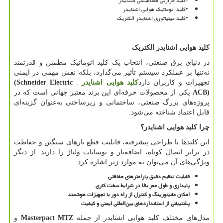
•
کلید حرارتی مغناطیسی اشنایدر
•
کلید اتوماتیک هوایی اشنایدر
•
کلید مینیاتوری اشنایدر الکتریک
کلید هوایی اشنایدر الکتریک
در دنیای برق صنعتی، انتخاب یک کلید اتوماتیک مطمئن و قدرتمند
نه‌تنها بر عملکرد سیستم تأثیر می‌گذارد، بلکه نقش مهمی در ایمنی
تجهیزات و کاربران دارد
کلید هوایی اشنایدر
.
(Schneider Electric
ACB)
یکی از محصولات حرفه‌ای این برند معتبر جهانی است که در
پروژه‌های بزرگ صنعتی، ساختمانی و زیرساختی به‌عنوان گزینه‌ای
قابل اعتماد شناخته می‌شود.
چرا کلید هوایی اشنایدر؟
این کلیدها با طراحی پیشرفته، قابلیت قطع بارهای سنگین و حفاظت
در برابر اتصال کوتاه، اضافه‌بار و نوسانات ولتاژ را دارند. از دیگر
ویژگی‌های آن می‌توان به موارد زیر اشاره کرد:
قابلیت تنظیم دقیق پارامترهای حفاظتی
پایداری و طول عمر بالا در شرایط سخت کاری
امکان مانیتورینگ و کنترل از راه دور با تجهیزات هوشمند
پشتیبانی از استانداردهای بین‌المللی ایمنی و کیفیت
مدل‌های مختلف کلید هوایی اشنایدر از جمله
Masterpact MTZ
و