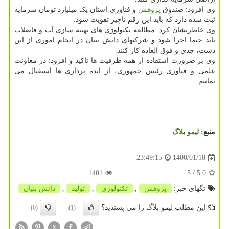
وی افزود: صندوق
پژوهش
و فناوری استان یک میلیارد تومان سرمایه
ثبت سده دارد که باید این رقم ناچیز تقویت شود.
وی خاطرنشان کرد: مطالعه تکنولوژی های بهینه سازی آب و فاضلاب
باید حتما اجرا شود و شرکتهای دانش بنیان در انجام اموری از این
دست، جدی و فوق العاده کار کنند.
وی بر ضرورت استفاده از همه ظرفیت ها تاکید و افزود: در معاونت
علمی و فناوری رئیس جمهوری، از ایده پردازی ها استقبال می
نماییم.
منبع:
لیمو بلاگ
1400/01/18
23:49:15
1401
/ 5
5.0
تگهای خبر:
پژوهش
,
تكنولوژی
,
تولید
,
دانش بنیان
این مطلب لیمو بلاگ را می پسندید؟
(0)
(1)
X