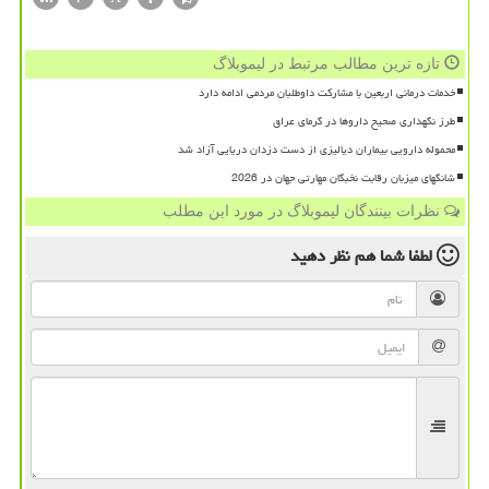
تازه ترین مطالب مرتبط در لیموبلاگ
خدمات درمانی اربعین با مشارکت داوطلبان مردمی ادامه دارد
طرز نگهداری صحیح داروها در گرمای عراق
محموله دارویی بیماران دیالیزی از دست دزدان دریایی آزاد شد
شانگهای میزبان رقابت نخبگان مهارتی جهان در 2026
نظرات بینندگان لیموبلاگ در مورد این مطلب
لطفا شما هم
نظر دهید