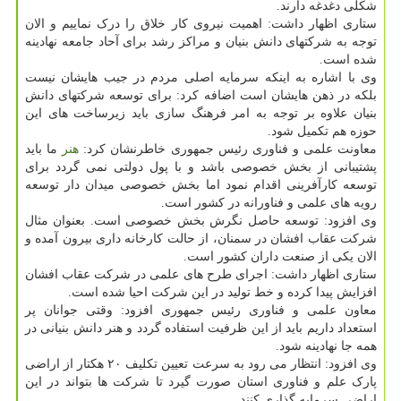
شکلی دغدغه دارند.
ستاری اظهار داشت: اهمیت نیروی کار خلاق را درک نماییم و الان
توجه به شرکتهای دانش بنیان و مراکز رشد برای آحاد جامعه نهادینه
شده است.
وی با اشاره به اینکه سرمایه اصلی مردم در جیب هایشان نیست
بلکه در ذهن هایشان است اضافه کرد: برای توسعه شرکتهای دانش
بنیان علاوه بر توجه به امر فرهنگ سازی باید زیرساخت های این
حوزه هم تکمیل شود.
معاونت علمی و فناوری رئیس جمهوری خاطرنشان کرد:
هنر
ما باید
پشتیبانی از بخش خصوصی باشد و با پول دولتی نمی گردد برای
توسعه کارآفرینی اقدام نمود اما بخش خصوصی میدان دار توسعه
رویه های علمی و فناورانه در کشور است.
وی افزود: توسعه حاصل نگرش بخش خصوصی است. بعنوان مثال
شرکت عقاب افشان در سمنان، از حالت کارخانه داری بیرون آمده و
الان یکی از صنعت داران کشور است.
ستاری اظهار داشت: اجرای طرح های علمی در شرکت عقاب افشان
افزایش پیدا کرده و خط تولید در این شرکت احیا شده است.
معاون علمی و فناوری رئیس جمهوری افزود: وقتی جوانان پر
استعداد داریم باید از این ظرفیت استفاده گردد و هنر دانش بنیانی در
همه جا نهادینه شود.
وی افزود: انتظار می رود به سرعت تعیین تکلیف ۲۰ هکتار از اراضی
پارک علم و فناوری استان صورت گیرد تا شرکت ها بتواند در این
اراضی سرمایه گذاری کنند.