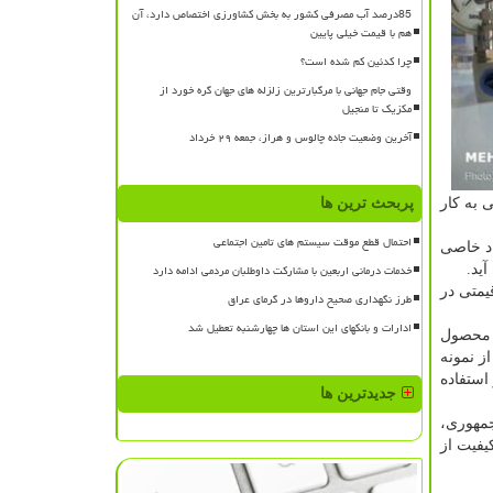
85درصد آب مصرفی کشور به بخش کشاورزی اختصاص دارد، آن
هم با قیمت خیلی پایین
چرا کدئین کم شده است؟
وقتی جام جهانی با مرگبارترین زلزله های جهان گره خورد از
مکزیک تا منجیل
آخرین وضعیت جاده چالوس و هراز، جمعه ۲۹ خرداد
 به کار
پربحث ترین ها
احتمال قطع موقت سیستم های تامین اجتماعی
اد خاصی
خدمات درمانی اربعین با مشارکت داوطلبان مردمی ادامه دارد
ید.
یمتی در
طرز نگهداری صحیح داروها در گرمای عراق
ادارات و بانکهای این استان ها چهارشنبه تعطیل شد
ی محصول
ز نمونه
استفاده
جدیدترین ها
مهوری،
یفیت از