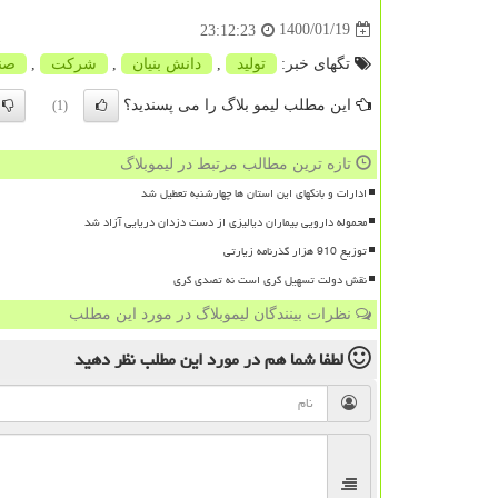
1400/01/19
23:12:23
تگهای خبر:
تولید
,
دانش بنیان
,
شركت
,
صنا
این مطلب لیمو بلاگ را می پسندید؟
(1)
تازه ترین مطالب مرتبط در لیموبلاگ
ادارات و بانکهای این استان ها چهارشنبه تعطیل شد
محموله دارویی بیماران دیالیزی از دست دزدان دریایی آزاد شد
توزیع 910 هزار گذرنامه زیارتی
نقش دولت تسهیل گری است نه تصدی گری
نظرات بینندگان لیموبلاگ در مورد این مطلب
لطفا شما هم
در مورد این مطلب
نظر دهید