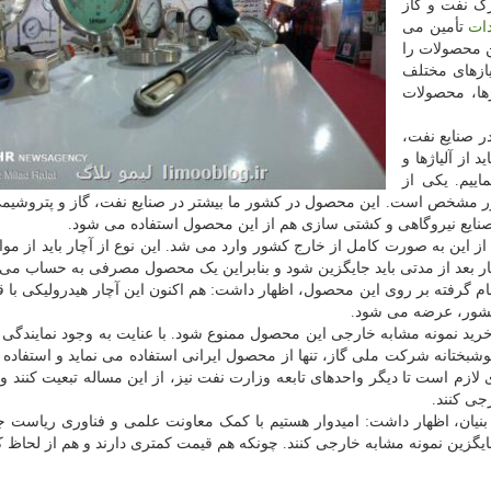
گ نفت و گاز
دات
تأمین می
ن محصولات را
یازهای مختلف
ها، محصولات
ر صنایع نفت،
د از آلیاژها و
اییم. یکی از
اور مشخص است. این محصول در کشور ما بیشتر در صنایع نفت، گاز و پتروشیمی
، صنایع نیروگاهی و کشتی سازی هم از این محصول استفاده می شود.
این به صورت کامل از خارج کشور وارد می شد. این نوع از آچار باید از مو
 آچار بعد از مدتی باید جایگزین شود و بنابراین یک محصول مصرفی به حساب می آ
گرفته بر روی این محصول، اظهار داشت: هم اکنون این آچار هیدرولیکی با ق
ا خرید نمونه مشابه خارجی این محصول ممنوع شود. با عنایت به وجود نمایندگ
بختانه شرکت ملی گاز، تنها از محصول ایرانی استفاده می نماید و استفاده ا
ازم است تا دیگر واحدهای تابعه وزارت نفت نیز، از این مساله تبعیت کنند و 
جی کنند.
ان، اظهار داشت: امیدوار هستیم با کمک معاونت علمی و فناوری ریاست ج
یگزین نمونه مشابه خارجی کنند. چونکه هم قیمت کمتری دارند و هم از لحاظ ک