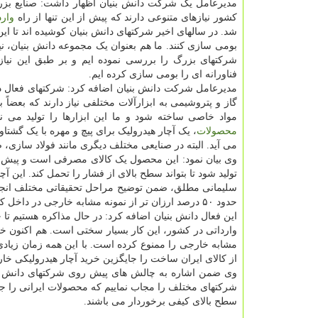
مدیرعامل یک شرکت دانش بنیان اظهار داشت: صنایع بزر
کشور نیازهای متنوعی دارند که پیش از این تنها از راه
وار
شد. در سالهای اخیر شرکتهای دانش بنیان کوشیده اند تا ای
بومی سازی کنند. ما هم بعنوان یک مجموعه دانش بنیان، ن
شرکتهای بزرگ را بررسی نموده ایم و بر طبق این نیاز
فناورانه ای را بومی سازی کرده ایم.
مدیرعامل شرکت دانش بنیان اضافه کرد: شرکتهای فعال د
گاز و پتروشیمی به ابزارآلات مختلفی نیاز دارند که بعضاً بای
مواد خاصی ساخته شود و ما این ابزارها را تولید می نم
محصولات
، یک آچار هیدرولیک برای پیچ و مهره با یک گشت
می آید. البته در صنایعی مختلف دیگری مانند فولاد سازی
وی بیان نمود: این محصول یک کالای مصرفی است و پیش از 
تولید شود تا بتواند سطح بالای از فشار را تحمل کند. این
سلیمانی مطلق، ضمن توضیح مراحل تحقیقاتی مختلف انجام 
حدود ۵۰ درصد ارزان تر از نمونه مشابه خارجی در داخل کشور، عرضه می شود.
این فعال دانش بنیان اضافه کرد: در حال مذاکره هستیم ت
وارداتی در کشور، این کار بسیار سختی است. هم اکنون خوش
مشابه خارجی را ممنوع کرده است. با این همه زمان زیادی ل
از کالای ایران ساخت را جایگزین خرید آچار هیدرولیکی خار
وی ضمن اشاره به چالش های پیش روی شرکتهای دانش بنی
شرکتهای مختلف را مجاب نماییم که محصولات ایرانی را جا
سطح بالای کیفی برخوردار می باشند.