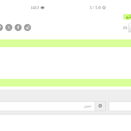
1413
/ 5
5.0
یع
X
(0)