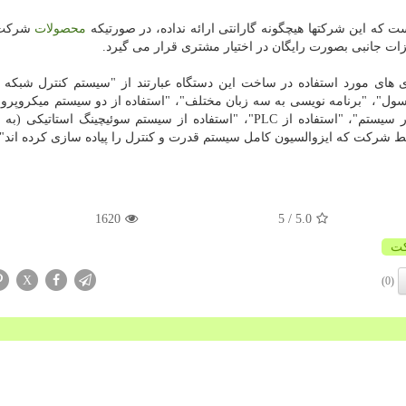
 که این شرکتها هیچگونه گارانتی ارائه نداده، در صورتیکه
محصولات
شرکت 
زات جانبی بصورت رایگان در اختیار مشتری قرار می گیرد.
وژی های مورد استفاده در ساخت این دستگاه عبارتند از "سیستم کنترل شبکه
ل"، "برنامه نویسی به سه زبان مختلف"، "استفاده از دو سیستم میکروپر
متفاوت بمنظور افزایش فرکانس و کاهش ریسک خطا در سیستم"، "استفاده از PLC"، "استفاده از سیستم سوئیچینگ است
ط شرکت که ایزوالسیون کامل سیستم قدرت و کنترل را پیاده سازی کرده اند".
1620
/ 5
5.0
ت
X
(0)