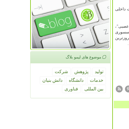
داخلی
 عصبی"،
وسسوری
اتیکی (به روزترین
موضوع های لیمو بلاگ
تولید
پژوهش
شركت
خدمات
دانشگاه
دانش بنیان
بین المللی
فناوری