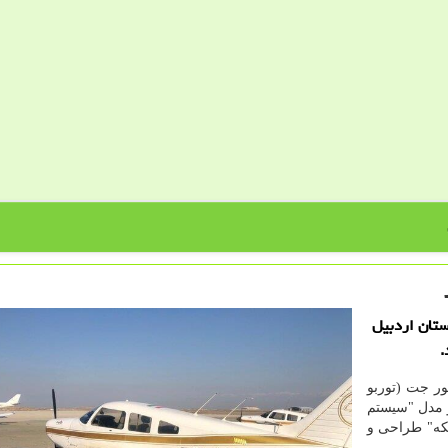
ستان اردبیل
.
ور جت (توربو
و مدل "سیستم
که" طراحی و