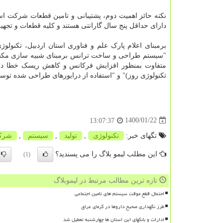
نکته حائز اهمیت دوم، پشتیبانی و تامین قطعات شرکت است
دارای حداقل پنج سال گارانتی هستند و کلیه قطعات و تجهی
برمبنای اعلام پارک علم و فناوری استان اردبیل، تکنول
"سیستم طراحی و ساخت ترانس برمبنای شبیه سازی مکسو
تکنولوژی روز)" و "استفاده از درایورهای طراحی شده توس
1400/01/22
13:07:37
تگهای خبر:
تكنولوژی
,
تولید
,
سیستم
,
شرك
این مطلب لیمو بلاگ را می پسندید؟
(1)
تازه ترین مطالب مرتبط در لیموبلاگ
احتمال قطع موقت سیستم های تامین اجتماعی
طرز نگهداری صحیح داروها در گرمای عراق
ادارات و بانکهای این استان ها چهارشنبه تعطیل شد