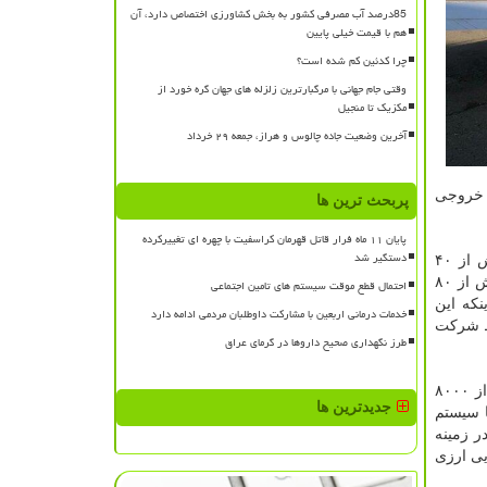
85درصد آب مصرفی کشور به بخش کشاورزی اختصاص دارد، آن
هم با قیمت خیلی پایین
چرا کدئین کم شده است؟
وقتی جام جهانی با مرگبارترین زلزله های جهان گره خورد از
مکزیک تا منجیل
آخرین وضعیت جاده چالوس و هراز، جمعه ۲۹ خرداد
ژ خروجی
پربحث ترین ها
پایان ۱۱ ماه فرار قاتل قهرمان کراسفیت با چهره ای تغییرکرده
دستگیر شد
نکته حائز اهمیت اصلی در مورد استارترهای قابل حمل فوق سبک است که کلیه استارترهای قبلی موجود در کشور، دارای وزن بیش از ۴۰
کیلوگرم بودند که برای استارتر هلیکوپترهای بزرگ همانند بل ۲۱۴، نیاز به اتصال سری دو عدد از این سیستم وجود داشت که وزنی بیش از ۸۰
احتمال قطع موقت سیستم های تامین اجتماعی
نکه این
خدمات درمانی اربعین با مشارکت داوطلبان مردمی ادامه دارد
سط شرکت
طرز نگهداری صحیح داروها در گرمای عراق
نمونه هر استارتر قابل حمل، بنا به استعلام انجام شده از شرکت های خارجی(انگلستان و آمریکا) بدون سیستم شارژر و متعلقات، بیش از ۸۰۰۰
جدیدترین ها
ا سیستم
ت، تنها در زمینه
 جویی ارزی