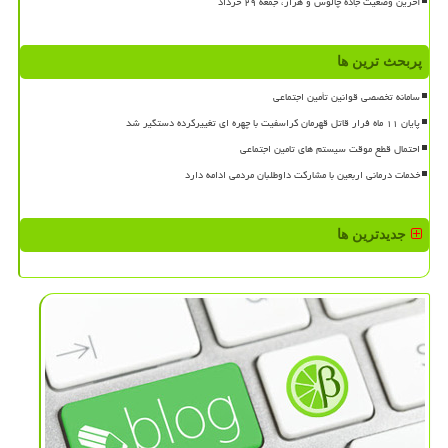
آخرین وضعیت جاده چالوس و هراز، جمعه ۲۹ خرداد
پربحث ترین ها
سامانه تخصصی قوانین تأمین اجتماعی
پایان ۱۱ ماه فرار قاتل قهرمان کراسفیت با چهره ای تغییرکرده دستگیر شد
احتمال قطع موقت سیستم های تامین اجتماعی
خدمات درمانی اربعین با مشارکت داوطلبان مردمی ادامه دارد
جدیدترین ها