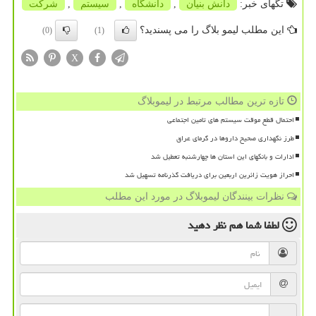
تگهای خبر:
دانش بنیان
,
دانشگاه
,
سیستم
,
شركت
این مطلب لیمو بلاگ را می پسندید؟
(0)
(1)
X
تازه ترین مطالب مرتبط در لیموبلاگ
احتمال قطع موقت سیستم های تامین اجتماعی
طرز نگهداری صحیح داروها در گرمای عراق
ادارات و بانکهای این استان ها چهارشنبه تعطیل شد
احراز هویت زائرین اربعین برای دریافت گذرنامه تسهیل شد
نظرات بینندگان لیموبلاگ در مورد این مطلب
لطفا شما هم
نظر دهید