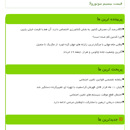
قیمت بیسیم موتورولا
پربیننده ترین ها
85درصد آب مصرفی کشور به بخش کشاورزی اختصاص دارد، آن هم با قیمت خیلی پایین
چرا کدئین کم شده است؟
وقتی جام جهانی با مرگبارترین زلزله های جهان گره خورد از مکزیک تا منجیل
آخرین وضعیت جاده چالوس و هراز، جمعه ۲۹ خرداد
پربحث ترین ها
سامانه تخصصی قوانین تأمین اجتماعی
پایان ۱۱ ماه فرار قاتل قهرمان کراسفیت با چهره ای تغییرکرده دستگیر شد
احتمال قطع موقت سیستم های تامین اجتماعی
خدمات درمانی اربعین با مشارکت داوطلبان مردمی ادامه دارد
جدیدترین ها