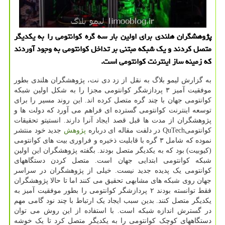
پژوهشگران هلندی برای اولین بار سه گره کوانتومی را به یکدیگر
متصل کردند و یک شبکه مبتنی بر تداخل کوانتومی به وجود آوردند
که زمینه ساز اینترنت کوانتومی است.
به گزارش لیمو بلاگ به نقل از زد دی نت، پژوهشگران هلندی بطور
موفقیت آمیز ۳ پردازشگر کوانتومی مجزا را به شکل اولین شبکه
کوانتومی جهان با چند گره متصل کرده اند. این روند مسیر را برای
توسعه اینترنت کوانتومی گسترده ای فراهم می آورد که دولت ها و
پژوهشگران از مدت ها قبل قصد ایجاد آنرا دارند. انستیتو تحقیقات
کوانتومیQuTech در دلفت مقاله ای درباره
پژوهش
جدید خود منتشر
نموده که شامل ۳ گره با قابلیت ذخیره و فراوری بیت های کوانتومی
(کیوبیت) بود که به یکدیگر متصل بودند. بگفته پژوهشگران این اولین
شبکه کوانتومی ابتدایی جهان است. متصل کردن دستگاههای
کوانتومی یک پدیده جدید نیست. خیلی از پژوهشگران در سراسر
جهان روی شبکه های مشابهی تحقیق می کنند اما تا حالا پژوهشگران
فقط توانسته بودند ۲ پردازشگر کوانتومی را بطور موفقیت آمیز به
یکدیگر متصل کنند. بدین سبب ایجاد یک ارتباط با چند نود گامی مهم
در گسترش اندازه شبکه است. با استفاده از این روش می توان
دستگاههای کوچک کوانتومی را به یکدیگر متصل کرد تا یک خوشه