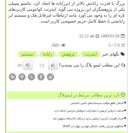
بزرگ با قدرت رایانش بالاتر از ابررایانه ها ایجاد کرد. ماتسو پمپیلی
یکی از پژوهشگران این پروژه می گوید: اینترنت کوانتومی کاربردهای
تازه ای را به وجود می آورد مانند ارتباطات غیرقابل هک و سیستم ابر
رایانشی با حفظ کامل حریم خصوصی کاربر است.
1400/01/28
22:27:40
1881
/ 5
5.0
تگهای خبر:
اینترنت
,
پژوهش
,
رایانه
,
سیستم
این مطلب لیمو بلاگ را می پسندید؟
(0)
(1)
X
تازه ترین مطالب مرتبط در لیموبلاگ
احتمال قطع موقت سیستم های تامین اجتماعی
خدمات درمانی اربعین با مشارکت داوطلبان مردمی ادامه دارد
احراز هویت زائرین اربعین برای دریافت گذرنامه تسهیل شد
شانگهای میزبان رقابت نخبگان مهارتی جهان در 2026