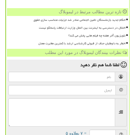
تازه ترین مطالب مرتبط در لیموبلاگ
احکام جدید بازنشستگان تامین اجتماعی صادر شد جزئیات متناسب سازی حقوق
اختلال در دسترسی به اینترنت بین الملل وزارت ارتباطات پاسخگو نیست
تلویزیون آخر هفته چه فیلم هایی پخش می کند؟
اخطار به داوطلبان حذف از قبولی کارشناسی ارشد با کمترین مغایرت معدل
نظرات بینندگان لیموبلاگ در مورد این مطلب
لطفا شما هم
نظر دهید
= ۷ بعلاوه ۵