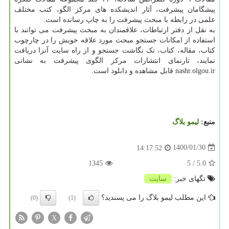
پیشگامان پیشرفت، آثار اندیشکده های مرکز الگو، کتب مختلف
علمی در رابطه با مبحث پیشرفت را به چاپ رسانده است.
به نقل از دفتر ارتباطات، علاقمندان به مبحث پیشرفت می توانند با
استفاده از امکانات جستجو مبحث مورد علاقه خویش را در چارچوب
کتاب، مقاله، کتاب، تک نگاشت جستجو و از راه سایت آنرا دریافت
نمایند، تارنمای انتشارات مرکز الگوی پیشرفت به نشانی
nashr.olgou.ir قابل مشاهده و دانلود است.
منبع:
لیمو بلاگ
1400/01/30
14:17:52
1345
/ 5
5.0
تگهای خبر:
سایت
این مطلب لیمو بلاگ را می پسندید؟
(0)
(1)
X