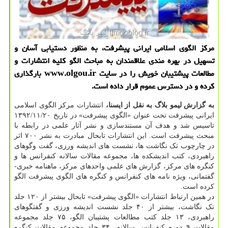
مرکز الگوی اسلامی ایرانی پیشرفت، به منظور دستیابی آسان و
تسهیل در بهره مندی علاقمندان به مباحث الگو کلیه انتشارات و
مطالعات پیشتیبان خویش را در سایت www.olgou.ir بارگذاری
کرده و در دسترس عموم قرار داده است.
به گزارش لیمو بلاگ به نقل از ایسنا،
انتشارات مرکز الگوی اسلامی
ایرانی پیشرفت تحت عنوان «الگوی پیشرفت» در تاریخ ۱۳۹۲/۱۱/۲۰
تاسیس شد و هدف آن مستندسازی و نشر آثار علمی در رابطه با
مبحث پیشرفت است. این انتشارات تابحال مبادرت به نشر ۷۰۰ اثر
در چارچوب تک نگاشت ها، نشست های اندیشه ورزی، گفت وگوهای
راهبردی، کتب اندیشکده ها، مجموعه مقالات سالانه کنفرانس ها و
کنگره های مرکز، گزارش های علمی واحدهای مرکز، ماهنامه خبری-
گفتمانی، ویژه نامه های کنفرانس و کنگره های الگوی پیشرفت الگو
کرده است.
در همین ارتباط انتشارات «الگوی پیشرفت» تابحال بیشتر از ۱۲۰ جلد
تک نگاشت، بیشتر از ۴۰ جلد نشست اندیشه ورزی و گفتگوهای
راهبردی، ۱۳ جلد کتب مطالعات پشتیبان الگو، ۷۵ جلد مجموعه
مقالات ۹ دوره کنفرانس سالانه، ۳۴ جلد مجموعه مقالات کنگره