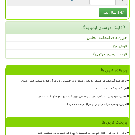
ارسال نظر
لینک دوستان لیمو بلاگ
حوزه های انتخابیه مجلس
فیش حج
قیمت بیسیم موتورولا
پربیننده ترین ها
85درصد آب مصرفی کشور به بخش کشاورزی اختصاص دارد، آن هم با قیمت خیلی پایین
چرا کدئین کم شده است؟
وقتی جام جهانی با مرگبارترین زلزله های جهان گره خورد از مکزیک تا منجیل
آخرین وضعیت جاده چالوس و هراز، جمعه ۲۹ خرداد
پربحث ترین ها
پایان ۱۱ ماه فرار قاتل قهرمان کراسفیت با چهره ای تغییرکرده دستگیر شد