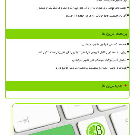
چرا کدئین کم شده است؟
وقتی جام جهانی با مرگبارترین زلزله های جهان گره خورد از مکزیک تا منجیل
آخرین وضعیت جاده چالوس و هراز، جمعه ۲۹ خرداد
پربحث ترین ها
سامانه تخصصی قوانین تأمین اجتماعی
پایان ۱۱ ماه فرار قاتل قهرمان کراسفیت با چهره ای تغییرکرده دستگیر شد
احتمال قطع موقت سیستم های تامین اجتماعی
خدمات درمانی اربعین با مشارکت داوطلبان مردمی ادامه دارد
جدیدترین ها