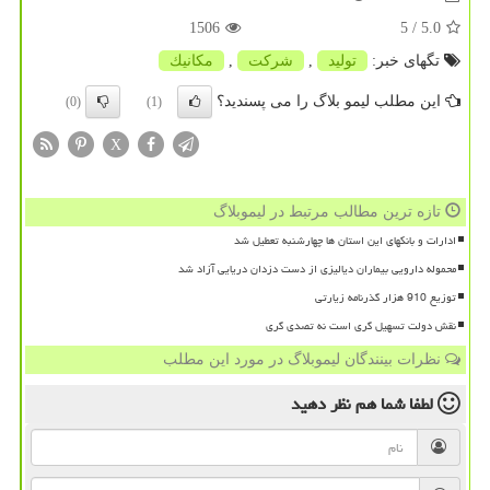
1506
/ 5
5.0
تگهای خبر:
تولید
,
شركت
,
مكانیك
این مطلب لیمو بلاگ را می پسندید؟
(0)
(1)
X
تازه ترین مطالب مرتبط در لیموبلاگ
ادارات و بانکهای این استان ها چهارشنبه تعطیل شد
محموله دارویی بیماران دیالیزی از دست دزدان دریایی آزاد شد
توزیع 910 هزار گذرنامه زیارتی
نقش دولت تسهیل گری است نه تصدی گری
نظرات بینندگان لیموبلاگ در مورد این مطلب
لطفا شما هم
نظر دهید