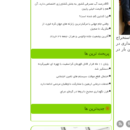
85درصد آب مصرفی کشور به بخش کشاورزی اختصاص دارد، آن
هم با قیمت خیلی پایین
چرا کدئین کم شده است؟
وقتی جام جهانی با مرگبارترین زلزله های جهان گره خورد از
مکزیک تا منجیل
آخرین وضعیت جاده چالوس و هراز، جمعه ۲۹ خرداد
_۲۰ درجه، دو محصول کیت استخراج
گهداری در
 بار در
پربحث ترین ها
پایان ۱۱ ماه فرار قاتل قهرمان کراسفیت با چهره ای تغییرکرده
دستگیر شد
احتمال قطع موقت سیستم های تامین اجتماعی
خدمات درمانی اربعین با مشارکت داوطلبان مردمی ادامه دارد
طرز نگهداری صحیح داروها در گرمای عراق
جدیدترین ها