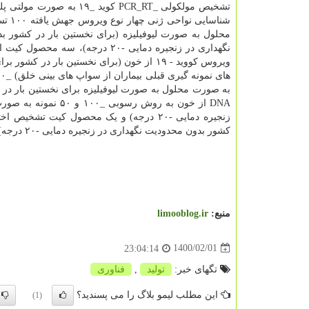
تشخیص مولکولی _PCR_RT کوید _۱۹ به ص
شناسایی نو
محلول به صورت لیوفیلیزه (برای نخستین بار در کشور ب
ویروس کووید - ۱۹ از خون (برای نخستین بار در کشو
DNA از خون به روش 
زنجیره دمایی -۲۰ درجه) و یک محصول کیت 
کشور بدون محدودیت نگهداری در زنجیره دمایی -۲۰ درجه) رونمایی گردید.
منبع:
limooblog.ir
1400/02/01
23:04:14
تگهای خبر:
تولید
,
فناوری
این مطلب لیمو بلاگ را می پسندید؟
(1)