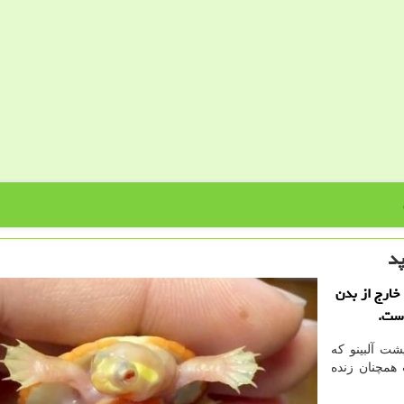
د
خارج از بدن
است.
شت آلبینو كه
همچنان زنده