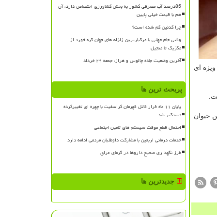
85درصد آب مصرفی کشور به بخش کشاورزی اختصاص دارد، آن
هم با قیمت خیلی پایین
چرا کدئین کم شده است؟
وقتی جام جهانی با مرگبارترین زلزله های جهان گره خورد از
مکزیک تا منجیل
آخرین وضعیت جاده چالوس و هراز، جمعه ۲۹ خرداد
ویژه ای
پربحث ترین ها
ت.
پایان ۱۱ ماه فرار قاتل قهرمان کراسفیت با چهره ای تغییرکرده
دستگیر شد
شكی این حیوان
احتمال قطع موقت سیستم های تامین اجتماعی
خدمات درمانی اربعین با مشارکت داوطلبان مردمی ادامه دارد
طرز نگهداری صحیح داروها در گرمای عراق
جدیدترین ها