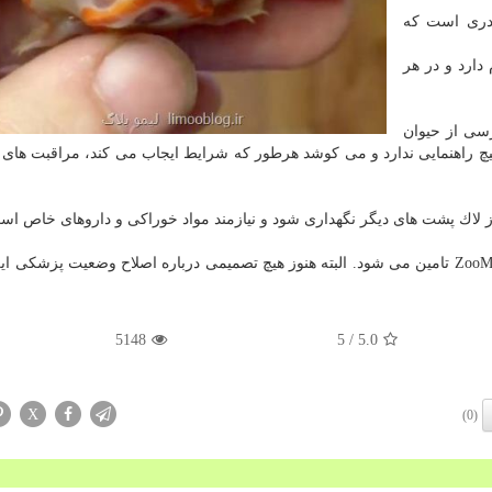
ادری است كه
در انسان وجود دارد كه ectopia cordis نام دارد و در هر
رسی از حیوان
یچ راهنمایی ندارد و می كوشد هرطور كه شرایط ایجاب می كند، مراقبت های 
ز لاك پشت های دیگر نگهداری شود و نیازمند مواد خوراكی و داروهای خاص اس
غذا و داروهای این لاك پشت كوچك توسط ZooMed Laboratories تامین می شود. البته هنوز هیچ تصمیمی درباره اصلاح وضعیت پز
5148
/ 5
5.0
X
(0)