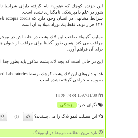
این خزنده كوچك كه «هوپ» نام گرفته دارای شرایط ن
هنوز در علم دامپزشكی نامگذاری نشده است.
شرایط مشابهی 
۱۲۶ هزار تولد، فقط یك نوزاد مبتلا به آن است.
«مایك آكیلینا» صاحب این لاك پشت در خانه اش در نیوج
مراقب می كند. همین طور آكیلینا برای مراقب از حیوان ه
برای آن فراهم آورد.
این در حالی است كه بچه لاك پشت مذكور باید بطور جدا ا
به وسیله جراحی گرفته نشده است.
1397/11/30
14:28:28
تگهای خبر:
پزشكی
این مطلب لیمو بلاگ را می پسندید؟
(1)
تازه ترین مطالب مرتبط در لیموبلاگ