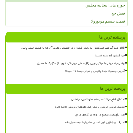
حوزه های انتخابیه مجلس
فیش حج
قیمت بیسیم موتورولا
پربیننده ترین ها
85درصد آب مصرفی کشور به بخش کشاورزی اختصاص دارد، آن هم با قیمت خیلی پایین
چرا کدئین کم شده است؟
وقتی جام جهانی با مرگبارترین زلزله های جهان گره خورد از مکزیک تا منجیل
آخرین وضعیت جاده چالوس و هراز، جمعه ۲۹ خرداد
پربحث ترین ها
احتمال قطع موقت سیستم های تامین اجتماعی
خدمات درمانی اربعین با مشارکت داوطلبان مردمی ادامه دارد
طرز نگهداری صحیح داروها در گرمای عراق
ادارات و بانکهای این استان ها چهارشنبه تعطیل شد