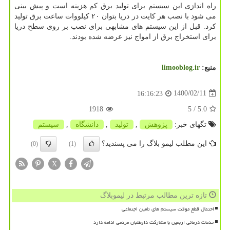
راه اندازی این سیستم برای تولید برق کم هزینه است و پیش بینی
می شود با نصب هر کایت در دریا بتوان ۲۰ کیلووات ساعت برق تولید
کرد. قبل از این سیستم های مشابهی برای نصب بر روی سطح دریا
برای استخراج برق از امواج نیز عرضه شده بودند.
منبع:
limooblog.ir
1400/02/11
16:16:23
1918
/ 5
5.0
تگهای خبر:
پژوهش
,
تولید
,
دانشگاه
,
سیستم
این مطلب لیمو بلاگ را می پسندید؟
(0)
(1)
X
تازه ترین مطالب مرتبط در لیموبلاگ
احتمال قطع موقت سیستم های تامین اجتماعی
خدمات درمانی اربعین با مشارکت داوطلبان مردمی ادامه دارد