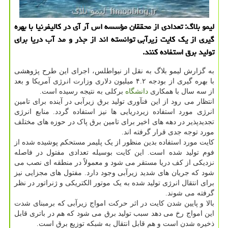
لیمو بلاگ: تعدادی از محققان مؤسسه اس آر آی در کالیفرنیا با بهره
گیری از یک کایت زیرآبی توانسته اند از جذر و مد آب دریا برای
تولید برق استفاده کنند.
به گزارش لیمو بلاگ به نقل از نیواطلس، اجرای این طرح پژوهشی
با بهره گیری از بودجه ۴.۲ میلیون دلاری وزارت انرژی آمریکا و بعد
از سه سال با همکاری
دانشگاه
برکلی به نتیجه رسیده است.
انتظار می رود از این فنآوری تولید برق زیرآبی در آینده برای تامین
انرژی مورد استفاده زیردریایی ها نیز استفاده گردد. منابع انرژی
تجدیدپذیر در دهه های اخیر برای تامین برق پاک در حوزه های مختلف
مورد توجه جدی قرار گرفته اند.
کایت مورد استفاده بدین منظور از یک پلیمر مستحکم پوشیده شده از
فوم تولید شده است. این کایت بوسیله تعدادی مفتول در فاصله
نزدیکی از کف دریا مستقر می شود و معمولاً در منطقه ای نصب می
شود که جریان های شدید زیرآبی وجود دارد. مفتول های مجزایی نیز
برای انتقال انرژی تولید شده به یک موتور الکتریکی و ژنراتور در نظر
گرفته می شوند.
بالا و پایین شدن کایت در اثر حرکت امواج زیرآبی که برمبنای شدت
این امواج رخ می دهد سبب تولید برق می شود که هم در باتری قابل
ذخیره شدن است و هم قابل انتقال به شبکه توزیع برق است.