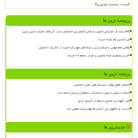
قیمت بیسیم موتورولا
پربیننده ترین ها
85درصد آب مصرفی کشور به بخش کشاورزی اختصاص دارد، آن هم با قیمت خیلی پایین
چرا کدئین کم شده است؟
وقتی جام جهانی با مرگبارترین زلزله های جهان گره خورد از مکزیک تا منجیل
آخرین وضعیت جاده چالوس و هراز، جمعه ۲۹ خرداد
پربحث ترین ها
احتمال قطع موقت سیستم های تامین اجتماعی
خدمات درمانی اربعین با مشارکت داوطلبان مردمی ادامه دارد
طرز نگهداری صحیح داروها در گرمای عراق
ادارات و بانکهای این استان ها چهارشنبه تعطیل شد
جدیدترین ها