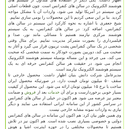
اظهار داشت: یکی دیگر از استفاده های متداول از سیستم های
هوشمند الکترونیک در سالن های کنفرانس است. چون قطعات اصلی
این سیستم در آمریکا تولید می شود، واردات آن با مشکل مواجه
گردید. بنا بر این سعی کردیم تا این محصولات را بومی سازی نماییم.
شیخ جعفری با اشاره به نحوه کارکرد این سیستم در سالن های
کنفرانس، اضافه کرد: در سالن های کنفرانس، به یک سیستم
هوشمند مرکزی نیازمند هستیم تا مسائلی مانند نور، صدا و
فیلمبرداری را بصورت متمرکز مدیریت نماییم. برای مثال وقتی
شخصی در یک سالن کنفرانس پشت تریبون قرار می گیرد و آغاز به
صحبت می کند، دوربین بصورت خودکار به سمت شخصی که صحبت
می کند، می چرخد و این مساله بوسیله سیستم هوشمند الکترونیک
انجام می شود. در حقیقت هر سالن کنفرانس حرفه ای به یک
سیستم هوشمند الکترونیک نیازمند است.
مدیرعامل شرکت دانش بنیان اظهار داشت: محصول خارجی تا
سقف ۵۰ میلیون تومان قیمت دارد، در صورتیکه محصول ایران
ساخت با نرخ ۱۵ میلیون تومان ارائه می شود. این محصول از کیفیت
بسیار خوبی برخوردارست و برای آن
خدمات
بعد از
فروش
و ضمانت
معتبر نیز عرضه می شود. هم اکنون در خیلی از سالن های کنفرانس
در سراسر کشور از این سامانه ایرانی استفاده می نمایند و دیگر
نیازی به واردات نمونه مشابه خارجی نیست.
وی همین طور بیان کرد: هم اکنون این سامانه در سالن های کنفرانس
دولتی و خصوصی بسیاری نصب شده است. هم اکنون نیز در تلاش
هستیم تا محصولات مختلفی را در حوزه اینترنت اشیا و هوش