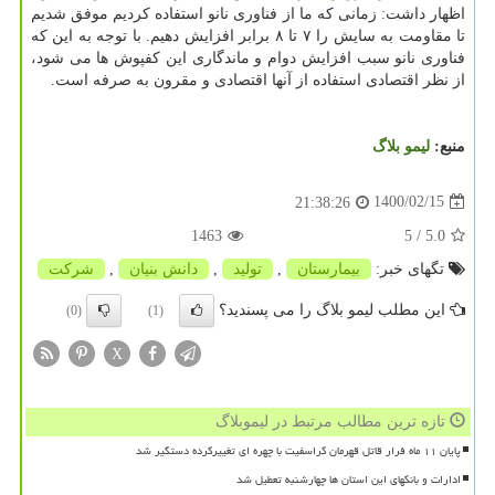
اظهار داشت: زمانی که ما از فناوری نانو استفاده کردیم موفق شدیم
تا مقاومت به سایش را ۷ تا ۸ برابر افزایش دهیم. با توجه به این که
فناوری نانو سبب افزایش دوام و ماندگاری این کفپوش ها می شود،
از نظر اقتصادی استفاده از آنها اقتصادی و مقرون به صرفه است.
منبع:
لیمو بلاگ
1400/02/15
21:38:26
1463
/ 5
5.0
تگهای خبر:
بیمارستان
,
تولید
,
دانش بنیان
,
شركت
این مطلب لیمو بلاگ را می پسندید؟
(0)
(1)
X
تازه ترین مطالب مرتبط در لیموبلاگ
پایان ۱۱ ماه فرار قاتل قهرمان کراسفیت با چهره ای تغییرکرده دستگیر شد
ادارات و بانکهای این استان ها چهارشنبه تعطیل شد