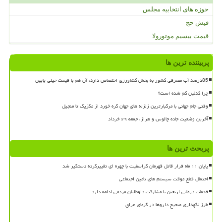
حوزه های انتخابیه مجلس
فیش حج
قیمت بیسیم موتورولا
پربیننده ترین ها
85درصد آب مصرفی کشور به بخش کشاورزی اختصاص دارد، آن هم با قیمت خیلی پایین
چرا کدئین کم شده است؟
وقتی جام جهانی با مرگبارترین زلزله های جهان گره خورد از مکزیک تا منجیل
آخرین وضعیت جاده چالوس و هراز، جمعه ۲۹ خرداد
پربحث ترین ها
پایان ۱۱ ماه فرار قاتل قهرمان کراسفیت با چهره ای تغییرکرده دستگیر شد
احتمال قطع موقت سیستم های تامین اجتماعی
خدمات درمانی اربعین با مشارکت داوطلبان مردمی ادامه دارد
طرز نگهداری صحیح داروها در گرمای عراق