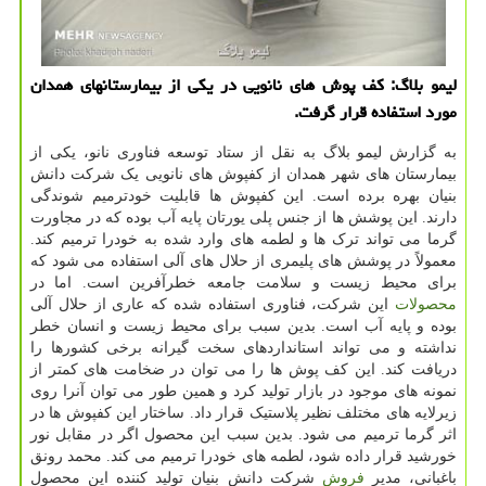
لیمو بلاگ: کف پوش های نانویی در یکی از بیمارستانهای همدان
مورد استفاده قرار گرفت.
به گزارش لیمو بلاگ به نقل از ستاد توسعه فناوری نانو، یکی از
بیمارستان های شهر همدان از کفپوش های نانویی یک شرکت دانش
بنیان بهره برده است. این کفپوش ها قابلیت خودترمیم شوندگی
دارند. این پوشش ها از جنس پلی یورتان پایه آب بوده که در مجاورت
گرما می تواند ترک ها و لطمه های وارد شده به خودرا ترمیم کند.
معمولاً در پوشش های پلیمری از حلال های آلی استفاده می شود که
برای محیط زیست و سلامت جامعه خطرآفرین است. اما در
محصولات
این شرکت، فناوری استفاده شده که عاری از حلال آلی
بوده و پایه آب است. بدین سبب برای محیط زیست و انسان خطر
نداشته و می تواند استانداردهای سخت گیرانه برخی کشورها را
دریافت کند. این کف پوش ها را می توان در ضخامت های کمتر از
نمونه های موجود در بازار تولید کرد و همین طور می توان آنرا روی
زیرلایه های مختلف نظیر پلاستیک قرار داد. ساختار این کفپوش ها در
اثر گرما ترمیم می شود. بدین سبب این محصول اگر در مقابل نور
خورشید قرار داده شود، لطمه های خودرا ترمیم می کند. محمد رونق
باغبانی، مدیر
فروش
شرکت دانش بنیان تولید کننده این محصول